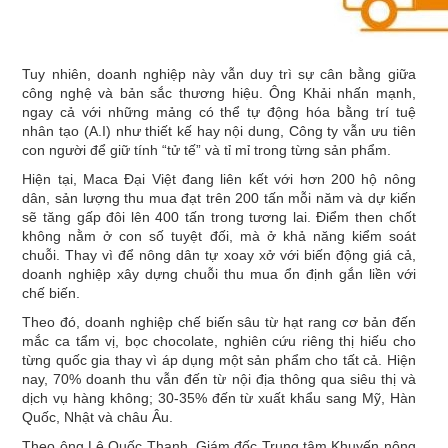
Tuy nhiên, doanh nghiệp này vẫn duy trì sự cân bằng giữa
công nghệ và bản sắc thương hiệu. Ông Khải nhấn mạnh,
ngay cả với những mảng có thể tự động hóa bằng trí tuệ
nhân tạo (A.I) như thiết kế hay nội dung, Công ty vẫn ưu tiên
con người để giữ tính “tử tế” và tỉ mỉ trong từng sản phẩm.
Hiện tại, Maca Đại Việt đang liên kết với hơn 200 hộ nông
dân, sản lượng thu mua đạt trên 200 tấn mỗi năm và dự kiến
sẽ tăng gấp đôi lên 400 tấn trong tương lai. Điểm then chốt
không nằm ở con số tuyệt đối, mà ở khả năng kiểm soát
chuỗi. Thay vì để nông dân tự xoay xở với biến động giá cả,
doanh nghiệp xây dựng chuỗi thu mua ổn định gắn liền với
chế biến.
Theo đó, doanh nghiệp chế biến sâu từ hạt rang cơ bản đến
mắc ca tẩm vị, bọc chocolate, nghiên cứu riêng thị hiếu cho
từng quốc gia thay vì áp dụng một sản phẩm cho tất cả. Hiện
nay, 70% doanh thu vẫn đến từ nội địa thông qua siêu thị và
dịch vụ hàng không; 30-35% đến từ xuất khẩu sang Mỹ, Hàn
Quốc, Nhật và châu Âu.
Theo ông Lê Quốc Thanh, Giám đốc Trung tâm Khuyến nông