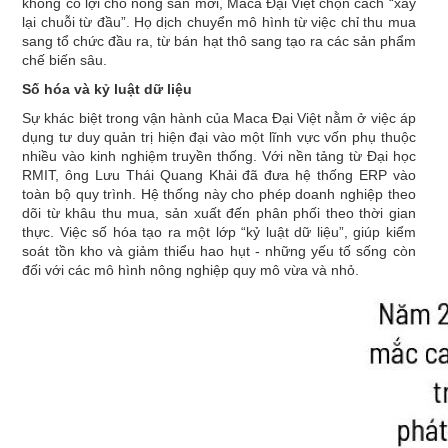
không có lợi cho nông sản mới, Maca Đại Việt chọn cách “xây
lại chuỗi từ đầu”. Họ dịch chuyển mô hình từ việc chỉ thu mua
sang tổ chức đầu ra, từ bán hạt thô sang tạo ra các sản phẩm
chế biến sâu.
Số hóa và kỷ luật dữ liệu
Sự khác biệt trong vận hành của Maca Đại Việt nằm ở việc áp
dụng tư duy quản trị hiện đại vào một lĩnh vực vốn phụ thuộc
nhiều vào kinh nghiệm truyền thống. Với nền tảng từ Đại học
RMIT, ông Lưu Thái Quang Khải đã đưa hệ thống ERP vào
toàn bộ quy trình. Hệ thống này cho phép doanh nghiệp theo
dõi từ khâu thu mua, sản xuất đến phân phối theo thời gian
thực. Việc số hóa tạo ra một lớp “kỷ luật dữ liệu”, giúp kiểm
soát tồn kho và giảm thiểu hao hụt - những yếu tố sống còn
đối với các mô hình nông nghiệp quy mô vừa và nhỏ.