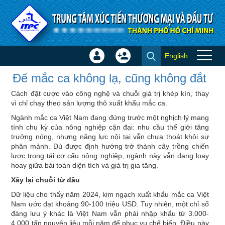
Truy cập nội dung luôn
English
Đăng
Tạo
Để mắc ca không lạ, cũng
nhập
tài
Để mắc ca không lạ, cũng không đắt
không đắt - Tin trong nước
×
khoản
Cách đặt cược vào công nghệ và chuỗi giá trị khép kín, thay
vì chỉ chạy theo sản lượng thô xuất khẩu mắc ca.
Ngành mắc ca Việt Nam đang đứng trước một nghịch lý mang
tính chu kỳ của nông nghiệp cận đại: nhu cầu thế giới tăng
trưởng nóng, nhưng năng lực nội tại vẫn chưa thoát khỏi sự
phân mảnh. Dù được định hướng trở thành cây trồng chiến
lược trong tái cơ cấu nông nghiệp, ngành này vẫn đang loay
hoay giữa bài toán diện tích và giá trị gia tăng.
Xây lại chuỗi từ đầu
Dữ liệu cho thấy năm 2024, kim ngạch xuất khẩu mắc ca Việt
Nam ước đạt khoảng 90-100 triệu USD. Tuy nhiên, một chỉ số
đáng lưu ý khác là Việt Nam vẫn phải nhập khẩu từ 3.000-
4.000 tấn nguyên liệu mỗi năm để phục vụ chế biến. Điều này