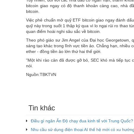
bitcoin giao ngay có độ thanh khoản càng cao, nhà đ
bitcoin.
Việc phê chuẩn mở quỹ ETF bitcoin giao ngay đánh dấu 
quỹ này trong suốt 1 thập kỷ qua vì lo ngại rủi ro thao 
quan điểm hoài nghi sâu sắc về bitcoin.
Theo phó giáo sư Jim Angel của Đại học Georgetown, 
sáng tạo khác trong lĩnh vực tiền ảo. Chẳng hạn, nhiều 
ether - đồng tiền ảo lớn thứ hai thế giới.
“Một khi rào cản đã được gỡ bỏ, SEC khó mà tiếp tục chỉ
nói.
Nguồn:TBKTVN
Tin khác
Điều gì ngăn Ấn Độ chạy đua kinh tế với Trung Quốc?
Nhu cầu sử dụng điện thoại AI thế hệ mới có xu hướn