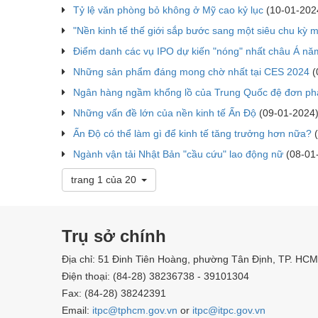
Tỷ lệ văn phòng bỏ không ở Mỹ cao kỷ lục
(10-01-202
"Nền kinh tế thế giới sắp bước sang một siêu chu kỳ m
Điểm danh các vụ IPO dự kiến "nóng" nhất châu Á n
Những sản phẩm đáng mong chờ nhất tại CES 2024
(
Ngân hàng ngầm khổng lồ của Trung Quốc đệ đơn ph
Những vấn đề lớn của nền kinh tế Ấn Độ
(09-01-2024
Ấn Độ có thể làm gì để kinh tế tăng trưởng hơn nữa?
(
Ngành vận tải Nhật Bản "cầu cứu" lao động nữ
(08-01
trang 1 của 20
Trụ sở chính
Địa chỉ: 51 Đinh Tiên Hoàng, phường Tân Định, TP. HCM
Điện thoại: (84-28) 38236738 - 39101304
Fax: (84-28) 38242391
Email:
itpc@tphcm.gov.vn
or
itpc@itpc.gov.vn