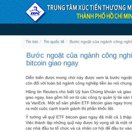
Truy cập nội dung luôn
Bước ngoặt của ngành công
quốc tế
Tin tức
Tin quốc tế
Bước ngoặt của ngành công nghiệ
Bước ngoặt của ngành công ngh
bitcoin giao ngay
Diễn biến được mong chờ này được xem là bước ngoặt khô
còn đối với toàn bộ ngành công nghiệp tiền ảo nói chung
Hãng tin Reuters cho biết Uỷ ban Chứng khoán và giao
giao ngay, bao gồm hồ sơ từ các công ty quản lý tài sản 
và VanEck. Một số sản phẩm ETF bitcoin giao ngay tron
ra một cuộc cạnh tranh giành thị phần khốc liệt.
Ý tưởng về quỹ ETF bitcoin giao ngay đã mất cả 1 thập k
Việc thành lập những quỹ này được kỳ vọng sẽ là một nhân
các nhà đầu tư tổ chức và cá nhân cơ hội để đầu tư vào 