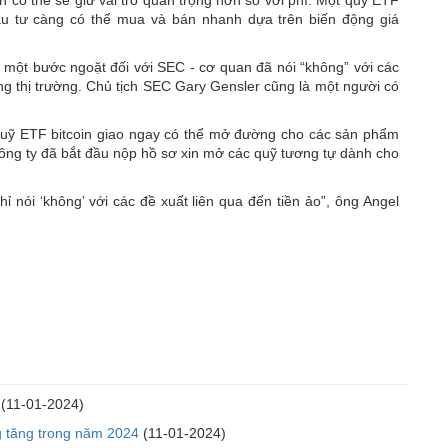
ầu tư càng có thể mua và bán nhanh dựa trên biến động giá
một bước ngoặt đối với SEC - cơ quan đã nói “không” với các
túng thị trường. Chủ tịch SEC Gary Gensler cũng là một người có
quỹ ETF bitcoin giao ngay có thể mở đường cho các sản phẩm
công ty đã bắt đầu nộp hồ sơ xin mở các quỹ tương tự dành cho
 nói ‘không’ với các đề xuất liên qua đến tiền ảo”, ông Angel
(11-01-2024)
g tăng trong năm 2024
(11-01-2024)