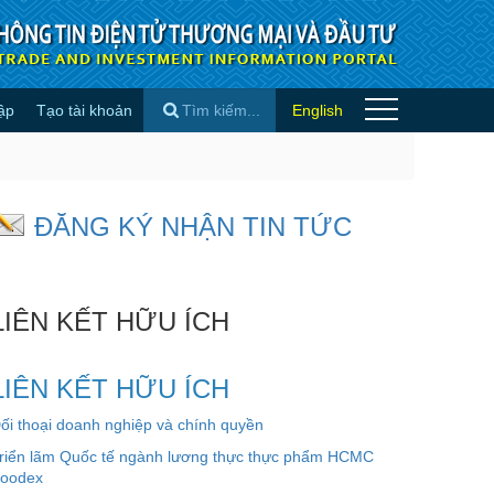
ập
Tạo tài khoản
English
quỹ ETF bitcoin giao ngay - Tin
×
ĐĂNG KÝ NHẬN TIN TỨC
LIÊN KẾT HỮU ÍCH
LIÊN KẾT HỮU ÍCH
ối thoại doanh nghiệp và chính quyền
riển lãm Quốc tế ngành lương thực thực phẩm HCMC
oodex