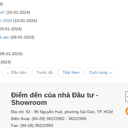
4)
ới"
(10-01-2024)
ăm 2024
(10-01-2024)
09-01-2024)
á sản
(09-01-2024)
)
08-01-2024)
-2024)
← Đầu tiên
Trước đó
Tiếp theo
Cuối cùng →
Điểm đến của nhà Đầu tư -
Showroom
Địa chỉ: 92 - 96 Nguyễn Huệ, phường Sài Gòn, TP. HCM
Điện thoại: (84-28) 38222982 - 38222956
Fax: (84-28) 38222983