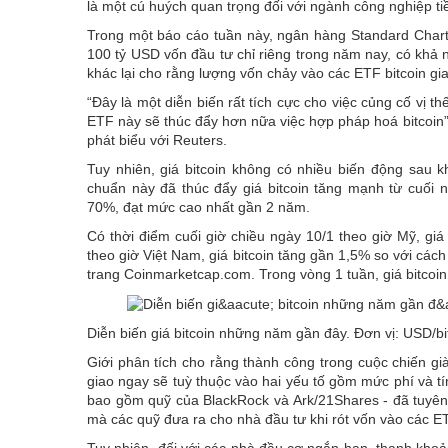
là một cú huých quan trọng đối với ngành công nghiệp t
Trong một báo cáo tuần này, ngân hàng Standard Charte
100 tỷ USD vốn đầu tư chỉ riêng trong năm nay, có khả n
khác lại cho rằng lượng vốn chảy vào các ETF bitcoin g
“Đây là một diễn biến rất tích cực cho việc củng cố vị th
ETF này sẽ thúc đẩy hơn nữa việc hợp pháp hoá bitcoin”
phát biểu với Reuters.
Tuy nhiên, giá bitcoin không có nhiều biến động sau 
chuẩn này đã thúc đẩy giá bitcoin tăng mạnh từ cuối 
70%, đạt mức cao nhất gần 2 năm.
Có thời điểm cuối giờ chiều ngày 10/1 theo giờ Mỹ, giá
theo giờ Việt Nam, giá bitcoin tăng gần 1,5% so với cách
trang Coinmarketcap.com. Trong vòng 1 tuần, giá bitcoi
Diễn biến giá bitcoin những năm gần đây. Đơn vị: USD/bi
Giới phân tích cho rằng thành công trong cuộc chiến gi
giao ngay sẽ tuỳ thuộc vào hai yếu tố gồm mức phí và tí
bao gồm quỹ của BlackRock và Ark/21Shares - đã tuyên
mà các quỹ đưa ra cho nhà đầu tư khi rót vốn vào các ET
Tuy nhiên, đối với các nhà đầu cơ ngắn hạn, thanh khoản