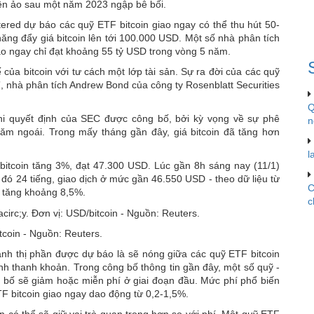
iền ảo sau một năm 2023 ngập bê bối.
quỹ
ETF
red dự báo các quỹ ETF bitcoin giao ngay có thể thu hút 50-
bitcoin
ăng đẩy giá bitcoin lên tới 100.000 USD. Một số nhà phân tích
giao
iao ngay chỉ đạt khoảng 55 tỷ USD trong vòng 5 năm.
ngay
ế của bitcoin với tư cách một lớp tài sản. Sự ra đời của các quỹ
, nhà phân tích Andrew Bond của công ty Rosenblatt Securities
Q
khi quyết định của SEC được công bố, bởi kỳ vọng về sự phê
n
năm ngoái. Trong mấy tháng gần đây, giá bitcoin đã tăng hơn
l
 bitcoin tăng 3%, đạt 47.300 USD. Lúc gần 8h sáng nay (11/1)
 đó 24 tiếng, giao dịch ở mức gần 46.550 USD - theo dữ liệu từ
C
n tăng khoảng 8,5%.
c
tcoin - Nguồn: Reuters.
ành thị phần được dự báo là sẽ nóng giữa các quỹ ETF bitcoin
nh thanh khoản. Trong công bố thông tin gần đây, một số quỹ -
 bố sẽ giảm hoặc miễn phí ở giai đoạn đầu. Mức phí phổ biến
F bitcoin giao ngay dao động từ 0,2-1,5%.
 có thể sẽ giữ vai trò quan trọng hơn so với phí. Một quỹ ETF