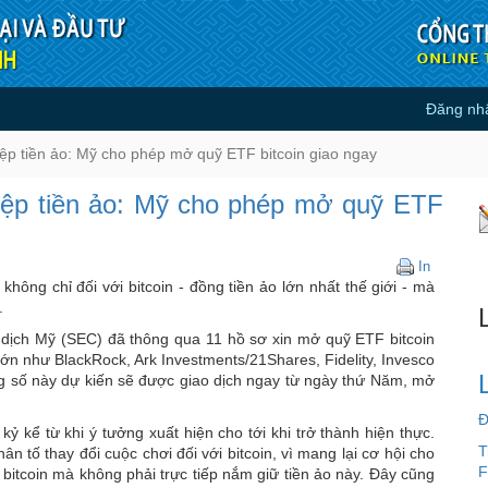
Đăng nh
 nghiệp tiền ảo: Mỹ cho phép mở 
p tiền ảo: Mỹ cho phép mở quỹ ETF bitcoin giao ngay
iệp tiền ảo: Mỹ cho phép mở quỹ ETF
Bước
In
ngoặt
ng chỉ đối với bitcoin - đồng tiền ảo lớn nhất thế giới - mà
của
.
ngành
 dịch Mỹ (SEC) đã thông qua 11 hồ sơ xin mở quỹ ETF bitcoin
công
lớn như BlackRock, Ark Investments/21Shares, Fidelity, Invesco
nghiệp
g số này dự kiến sẽ được giao dịch ngay từ ngày thứ Năm, mở
tiền
ảo:
Đ
Mỹ
ỷ kể từ khi ý tưởng xuất hiện cho tới khi trở thành hiện thực.
cho
T
 tố thay đổi cuộc chơi đối với bitcoin, vì mang lại cơ hội cho
phép
F
bitcoin mà không phải trực tiếp nắm giữ tiền ảo này. Đây cũng
mở