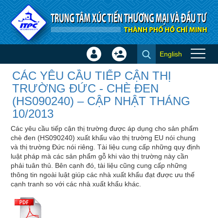
Truy cập nội dung luôn
English
Đăng
Tạo
CÁC YÊU CẦU TIẾP CẬN THỊ
nhập
tài
CÁC YÊU CẦU TIẾP CẬN THỊ
TRƯỜNG ĐỨC - CHÈ ĐEN
×
khoản
TRƯỜNG ĐỨC - CHÈ ĐEN
(HS090240) – CẬP NHẬT
(HS090240) – CẬP NHẬT THÁNG
THÁNG 10/2013 - Chi tiết Thị
10/2013
trường - Ngành hàng
Các yêu cầu tiếp cận thị trường được áp dụng cho sản phẩm
chè đen (HS090240) xuất khẩu vào thị trường EU nói chung
và thị trường Đức nói riêng. Tài liệu cung cấp những quy định
luật pháp mà các sản phẩm gỗ khi vào thị trường này cần
phải tuân thủ. Bên cạnh đó, tài liệu cũng cung cấp những
thông tin ngoài luật giúp các nhà xuất khẩu đạt được ưu thế
cạnh tranh so với các nhà xuất khẩu khác.