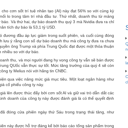
tăng
cho cơn sốt trí tuệ nhân tạo (AI) này đạt 56% so với cùng kỳ
mối lo trong tâm trí nhà đầu tư. Thứ nhất, doanh thu từ mảng
ự báo. Và thứ hai, dự báo doanh thu quý 3 mà Nvidia đưa ra chỉ
ân tích dự báo là 53,1 tỷ USD.
đó đương đầu áp lực giảm trong suốt phiên, và cuối cùng đóng
ch lưu ý rằng con số dự báo doanh thu mà công ty đưa ra chưa
Q
quyền ông Trump và phía Trung Quốc đạt được một thỏa thuận
n
n nhiều so với dự báo.
oanh thu, và mọi người đang hy vọng công ty vẫn sẽ bán được
l
Trung QUốc vẫn thực sự tốt. Mức tăng trưởng của quý 4 sẽ còn
ông ty Melius nói với hãng tin CNBC.
C
 hiện qua việc nâng mức giá mục tiêu. Một loạt ngân hàng như
c
iá cổ phiếu công ty này.
iá lên được thúc đẩy bởi cơn sốt AI và giữ vai trò dẫn dắt các
kinh doanh của công ty này được đánh giá là có thể quyết định
 đã đóng cửa phiên ngày thứ Sáu trong trạng thái tăng, như
phiên này được hỗ trợ đáng kể bởi báo cáo tổng sản phẩm trong