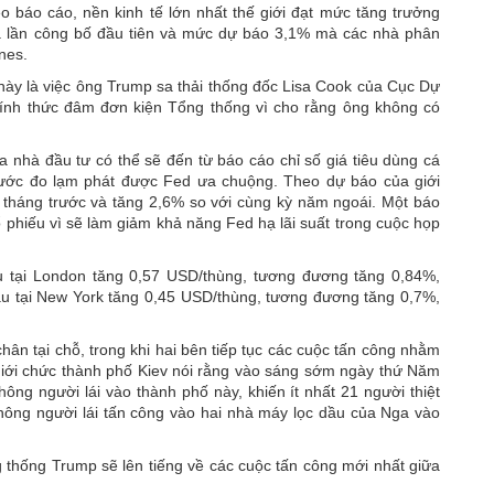
báo cáo, nền kinh tế lớn nhất thế giới đạt mức tăng trưởng
 lần công bố đầu tiên và mức dự báo 3,1% mà các nhà phân
nes.
này là việc ông Trump sa thải thống đốc Lisa Cook của Cục Dự
ính thức đâm đơn kiện Tổng thống vì cho rằng ông không có
a nhà đầu tư có thể sẽ đến từ báo cáo chỉ số giá tiêu dùng cá
ước đo lạm phát được Fed ưa chuộng. Theo dự báo của giới
i tháng trước và tăng 2,6% so với cùng kỳ năm ngoái. Một báo
 phiếu vì sẽ làm giảm khả năng Fed hạ lãi suất trong cuộc họp
au tại London tăng 0,57 USD/thùng, tương đương tăng 0,84%,
u tại New York tăng 0,45 USD/thùng, tương đương tăng 0,7%,
 tại chỗ, trong khi hai bên tiếp tục các cuộc tấn công nhằm
iới chức thành phố Kiev nói rằng vào sáng sớm ngày thứ Năm
hông người lái vào thành phố này, khiến ít nhất 21 người thiệt
không người lái tấn công vào hai nhà máy lọc dầu của Nga vào
g thống Trump sẽ lên tiếng về các cuộc tấn công mới nhất giữa