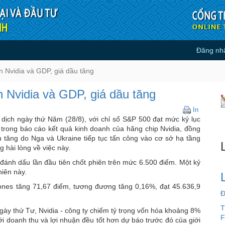
Đăng nh
sau tin Nvidia và GDP, giá dầu tă
n Nvidia và GDP, giá dầu tăng
n Nvidia và GDP, giá dầu tăng
Chứng
In
khoán
dịch ngày thứ Năm (28/8), với chỉ số S&P 500 đạt mức kỷ lục
Mỹ
 trong báo cáo kết quả kinh doanh của hãng chip Nvidia, đồng
lập
ầu tăng do Nga và Ukraine tiếp tục tấn công vào cơ sở hạ tầng
kỷ
hài lòng về việc này.
lục
đánh dấu lần đầu tiên chốt phiên trên mức 6.500 điểm. Một kỷ
sau
hiên này.
tin
Nvidia
ones tăng 71,67 điểm, tương đương tăng 0,16%, đạt 45.636,9
và
Đ
GDP,
T
giá
ngày thứ Tư, Nvidia - công ty chiếm tỷ trọng vốn hóa khoảng 8%
dầu
F
i doanh thu và lợi nhuận đều tốt hơn dự báo trước đó của giới