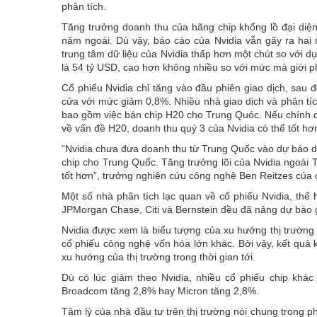
phân tích.
Tăng trưởng doanh thu của hãng chip khổng lồ đại diện 
năm ngoái. Dù vậy, báo cáo của Nvidia vẫn gây ra hai 
trung tâm dữ liệu của Nvidia thấp hơn một chút so với d
là 54 tỷ USD, cao hơn không nhiều so với mức mà giới ph
Cổ phiếu Nvidia chỉ tăng vào đầu phiên giao dịch, sau 
cửa với mức giảm 0,8%. Nhiều nhà giao dịch và phân tí
bao gồm việc bán chip H20 cho Trung Quóc. Nếu chính 
về vấn đề H20, doanh thu quý 3 của Nvidia có thể tốt hơ
“Nvidia chưa đưa doanh thu từ Trung Quốc vào dự báo d
chip cho Trung Quốc. Tăng trưởng lõi của Nvidia ngoài 
tốt hơn”, trưởng nghiên cứu công nghệ Ben Reitzes của c
Một số nhà phân tích lạc quan về cổ phiếu Nvidia, thể
JPMorgan Chase, Citi và Bernstein đều đã nâng dự báo g
Nvidia được xem là biểu tượng của xu hướng thị trường g
cổ phiếu công nghệ vốn hóa lớn khác. Bởi vậy, kết quả 
xu hướng của thị trường trong thời gian tới.
Dù có lúc giảm theo Nvidia, nhiều cổ phiếu chip khác
Broadcom tăng 2,8% hay Micron tăng 2,8%.
Tâm lý của nhà đầu tư trên thị trường nói chung trong 