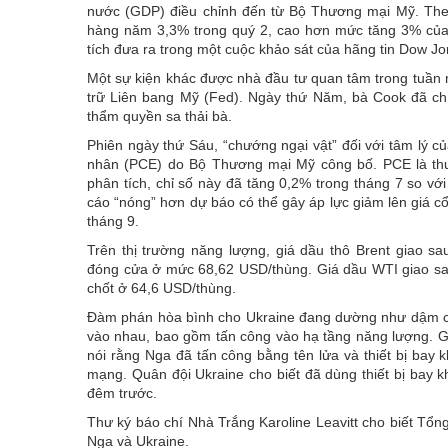
nước (GDP) điều chỉnh đến từ Bộ Thương mại Mỹ. Theo 
hàng năm 3,3% trong quý 2, cao hơn mức tăng 3% của
tích đưa ra trong một cuộc khảo sát của hãng tin Dow Jo
Một sự kiện khác được nhà đầu tư quan tâm trong tuần 
trữ Liên bang Mỹ (Fed). Ngày thứ Năm, bà Cook đã ch
thẩm quyền sa thải bà.
Phiên ngày thứ Sáu, “chướng ngại vật” đối với tâm lý củ
nhân (PCE) do Bộ Thương mại Mỹ công bố. PCE là th
phân tích, chỉ số này đã tăng 0,2% trong tháng 7 so vớ
cáo “nóng” hơn dự báo có thể gây áp lực giảm lên giá cổ
tháng 9.
Trên thị trường năng lượng, giá dầu thô Brent giao s
đóng cửa ở mức 68,62 USD/thùng. Giá dầu WTI giao sa
chốt ở 64,6 USD/thùng.
Đàm phán hòa bình cho Ukraine đang dường như dậm chân
vào nhau, bao gồm tấn công vào hạ tầng năng lượng. G
nói rằng Nga đã tấn công bằng tên lửa và thiết bị bay k
mạng. Quân đội Ukraine cho biết đã dùng thiết bị bay 
đêm trước.
Thư ký báo chí Nhà Trắng Karoline Leavitt cho biết Tổn
Nga và Ukraine.