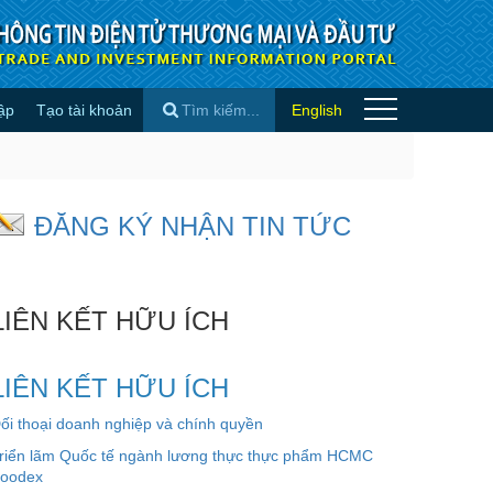
ập
Tạo tài khoản
English
ng - Tin quốc tế
×
ĐĂNG KÝ NHẬN TIN TỨC
LIÊN KẾT HỮU ÍCH
LIÊN KẾT HỮU ÍCH
ối thoại doanh nghiệp và chính quyền
riển lãm Quốc tế ngành lương thực thực phẩm HCMC
oodex