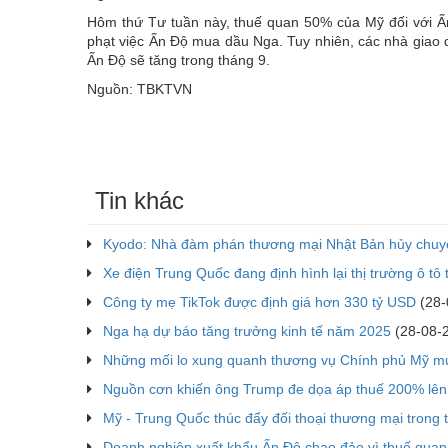
Hôm thứ Tư tuần này, thuế quan 50% của Mỹ đối với Ấn
phạt việc Ấn Độ mua dầu Nga. Tuy nhiên, các nhà giao 
Ấn Độ sẽ tăng trong tháng 9.
Nguồn: TBKTVN
Tin khác
Kyodo: Nhà đàm phán thương mại Nhật Bản hủy chuy
Xe điện Trung Quốc đang định hình lại thị trường ô tô
Công ty mẹ TikTok được định giá hơn 330 tỷ USD
(28-
Nga hạ dự báo tăng trưởng kinh tế năm 2025
(28-08-
Những mối lo xung quanh thương vụ Chính phủ Mỹ mu
Nguồn cơn khiến ông Trump đe dọa áp thuế 200% lê
Mỹ - Trung Quốc thúc đẩy đối thoại thương mại trong 
Doanh nghiệp xuất khẩu Ấn Độ chao đảo vì thuế qua