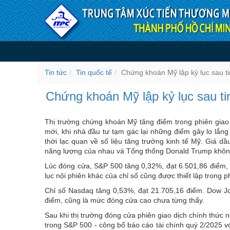
Truy cập nội dung luôn
Chứng khoán Mỹ lập kỷ lục 
Tin tức
Tin quốc tế
Chứng khoán Mỹ lập kỷ lục sau ti
Chứng khoán Mỹ lập kỷ lục sau ti
Thị trường chứng khoán Mỹ tăng điểm trong phiên giao 
mới, khi nhà đầu tư tạm gác lại những điểm gây lo lắng
thời lạc quan về số liệu tăng trưởng kinh tế Mỹ. Giá d
năng lượng của nhau và Tổng thống Donald Trump không 
Lúc đóng cửa, S&P 500 tăng 0,32%, đạt 6.501,86 điểm, 
lục nội phiên khác của chỉ số cũng được thiết lập trong p
Chỉ số Nasdaq tăng 0,53%, đạt 21.705,16 điểm. Dow J
điểm, cũng là mức đóng cửa cao chưa từng thấy.
Sau khi thị trường đóng cửa phiên giao dịch chính thức 
trong S&P 500 - công bố báo cáo tài chính quý 2/2025 vớ