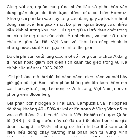
Cùng với đó, nguồn cung ứng nhiên liệu và phân bón vẫn
đang gián đoạn do tình trạng đóng cửa eo biển Hormuz.
Những chi phí đầu vào này tăng cao đang gây áp lực lên hoạt
động sản xuất lúa gạo - một bộ phận quan trọng của nhiều
nền kinh tế trong khu vực. Lúa gạo giữ vai trò then chốt trong
an ninh lương thực của châu Á nói chung, và một số nước
châu Á gồm Ấn Độ, Việt Nam và Thái Lan cũng chính là
những nước xuất khẩu gạo lớn nhất thế giới.
Do chi phí sản xuất tăng cao, một số nông dân ở châu Á đang
trì hoãn hoặc giảm bớt diện tích canh tác gieo trồng vụ lúa
chính của niên vụ 2026-2027.
“Chi phí tăng mà thời tiết lại nắng nóng, gieo trồng vụ mới bây
giờ gặp bất lợi. Bón thêm phân không chỉ tốn kém thêm mà
còn hại cây lúa”, một lão nông ở Vĩnh Long, Việt Nam, nói với
phóng viên Bloomberg.
Giá phân bón nitrogen ở Thái Lan, Campuchia và Philippines
đã tăng khoảng 40 - 50% từ khi chiến tranh ở Vùng Vịnh nổ ra
vào cuối tháng 2 - theo dữ liệu từ Viện Nghiên cứu gạo Quốc
tế (IRRI). Những nước này có đủ dự trữ phân bón cho giai
đoạn tháng 3 - 5/2026, nhưng sự thiếu hụt có thể sớm xuất
hiện nếu dòng chảy thương mại phân bón từ Vùng Vịnh