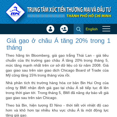
Truy cập nội dung luôn
English
Đăng
Tạo
Giá gạo ở châu Á tăng 20%
nhập
tài
Giá gạo ở châu Á tăng 20% trong 1
trong 1 tháng - Tin quốc tế
×
khoản
tháng
Theo hãng tin Bloomberg, giá gạo trắng Thái Lan - giá tiêu
chuẩn của thị trường gạo châu Á tăng 20% trong tháng 5,
mức tăng mạnh nhất trên cơ sở dữ liệu có từ năm 2008. Giá
gạo giao sau trên sàn giao dịch Chicago Board of Trade của
Mỹ cũng tăng 15% trong tháng vừa rồi.
Nhà phân tích thị trường hàng hóa cơ bản Bin Hui Ong của
công ty BMI nhận định giá gạo tại châu Á sẽ tiếp tục đi lên
trong thời gian tới. Trong tháng 5, BMI đã nâng dự báo về giá
gạo giao sau trên sàn Chicago.
Theo bà Bin, hiện tượng El Nino - thời tiết với nhiệt độ cao
hơn và khô hơn tại nhiều khu vực châu Á là một động lực
tăng giá gạo.