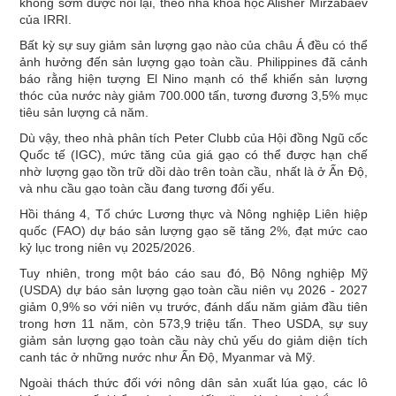
không sớm được nối lại, theo nhà khoa học Alisher Mirzabaev
của IRRI.
Bất kỳ sự suy giảm sản lượng gạo nào của châu Á đều có thể
ảnh hưởng đến sản lượng gạo toàn cầu. Philippines đã cảnh
báo rằng hiện tượng El Nino mạnh có thể khiến sản lượng
thóc của nước này giảm 700.000 tấn, tương đương 3,5% mục
tiêu sản lượng cả năm.
Dù vậy, theo nhà phân tích Peter Clubb của Hội đồng Ngũ cốc
Quốc tế (IGC), mức tăng của giá gạo có thể được hạn chế
nhờ lượng gạo tồn trữ dồi dào trên toàn cầu, nhất là ở Ấn Độ,
và nhu cầu gạo toàn cầu đang tương đối yếu.
Hồi tháng 4, Tổ chức Lương thực và Nông nghiệp Liên hiệp
quốc (FAO) dự báo sản lượng gạo sẽ tăng 2%, đạt mức cao
kỷ lục trong niên vụ 2025/2026.
Tuy nhiên, trong một báo cáo sau đó, Bộ Nông nghiệp Mỹ
(USDA) dự báo sản lượng gạo toàn cầu niên vụ 2026 - 2027
giảm 0,9% so với niên vụ trước, đánh dấu năm giảm đầu tiên
trong hơn 11 năm, còn 573,9 triệu tấn. Theo USDA, sự suy
giảm sản lượng gạo toàn cầu này chủ yếu do giảm diện tích
canh tác ở những nước như Ấn Độ, Myanmar và Mỹ.
Ngoài thách thức đối với nông dân sản xuất lúa gạo, các lô