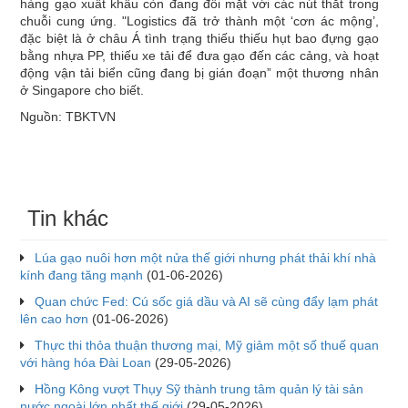
hàng gạo xuất khẩu còn đang đối mặt với các nút thắt trong
chuỗi cung ứng. "Logistics đã trở thành một ‘cơn ác mộng’,
đặc biệt là ở châu Á tình trạng thiếu thiếu hụt bao đựng gạo
bằng nhựa PP, thiếu xe tải để đưa gạo đến các cảng, và hoạt
động vận tải biển cũng đang bị gián đoạn” một thương nhân
ở Singapore cho biết.
Nguồn: TBKTVN
Tin khác
Lúa gạo nuôi hơn một nửa thế giới nhưng phát thải khí nhà
kính đang tăng mạnh
(01-06-2026)
Quan chức Fed: Cú sốc giá dầu và AI sẽ cùng đẩy lạm phát
lên cao hơn
(01-06-2026)
Thực thi thỏa thuận thương mại, Mỹ giảm một số thuế quan
với hàng hóa Đài Loan
(29-05-2026)
Hồng Kông vượt Thụy Sỹ thành trung tâm quản lý tài sản
nước ngoài lớn nhất thế giới
(29-05-2026)