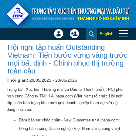
Truy cập nội dung luôn
English
Đăng
Tạo
Hội nghị tập huấn Outstanding
nhập
tài
Hội nghị tập huấn Outstanding
Vietnam: Tiến bước vững vàng
×
khoản
Vietnam: Tiến bước vững vàng trước
trước mọi bất định - Chinh
mọi bất định - Chinh phục thị trường
phục thị trường toàn cầu - Hội
toàn cầu
thảo - Đào tạo
Thời gian:
28/05/2025 - 28/05/2025
Trung tâm Xúc tiến Thương mại và Đầu tư Thành phố (ITPC) phối
hợp cùng Công ty TNHH Alibaba.com (Việt Nam) tổ chức Hội nghị
tập huấn trân trọng kính mời quý doanh nghiệp tham dự với nội
dung như sau:
Đảm bảo sự chắc chắn - New Guarantee từ Alibaba.com:
Đồng hành cùng Doanh nghiệp Việt Nam vững vàng vượt