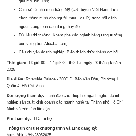
qua mọi bất định;
Chia sẻ từ nhà mua hàng Mỹ (US Buyer) Việt Nam: Lựa
chọn thông minh cho người mua Hoa Kỳ trong bối cảnh
nguồn cung toàn cầu đang thay đổi;
Dữ liệu thị trường: Khám phá các ngành hàng tăng trưởng
bền vững trên Alibaba.com;
Câu chuyện doanh nghiệp: Biến thách thức thành cơ hội;
Thời gian:
13 giờ 00 – 17 giờ 00, thứ Tư, ngày 28 tháng 5 năm
2025
Địa điểm:
Riverside Palace - 360D Đ. Bến Vân Đồn, Phường 1,
Quận 4, Hồ Chí Minh.
Đối tượng tham dự:
Lãnh đạo các Hiệp hội ngành nghề, doanh
nghiệp sản xuất kinh doanh các ngành nghề tại Thành phố Hồ Chí
Minh và các tỉnh lân cận.
Phí tham dự:
BTC tài trợ
Thông tin chi tiết chương trình và Link đăng ký:
https://bit.ly/HN28052025