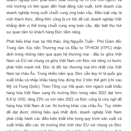
môi trường có liên quan đến hoạt động sản xuất, kinh doanh của
doanh nghiệp trong suốt chuỗi cung ứng toàn cầu. Điều luật này là
một thách thức, đồng thời cũng là cơ hội để các doanh nghiệp Việt
khẳng định vị thế trong chuỗi cung ứng toàn cầu, đặc biệt thu hút
sự quan tâm từ khách hàng Đức tiềm năng.
Phát biểu khai mạc tại Hội thảo, ông Nguyễn Tuấn - Phó Giám đốc
Trung tâm Xúc tiến Thương mại và Đầu tư TP.HCM (ITPC) nhận
định trong những năm qua quan hệ thương mại - đầu tư giữa Việt
Nam và EU nói chung và giữa Việt Nam với Đức nói riêng có bước
phát triển mạnh mẽ. Đức là đối tác thương mại lớn nhất của Việt
Nam tại châu Âu. Trong nhiều năm qua, Đức vẫn duy trì là quốc gia
xuất khẩu và nhập khẩu hàng hóa đứng thứ 3 trên thế giới (chỉ sau
Mỹ và Trung Quốc). Theo Tổng cục Hải quan, kim ngạch xuất khẩu
hàng hóa Việt Nam sang thị trường Đức trong năm 2022 đạt hơn
8,9 tỷ USD, tăng 23% so với năm 2021 và Đức cũng là cửa ngõ để
hàng hóa Việt Nam đi các thị trường khác của châu Âu. Tuy nhiên
để đạt được những hiệu quả nhất định, doanh nghiệp Việt Nam
phải chấp hành các điều kiện khắt khe trong quy trình sản xuất và
xuất khẩu đến các thị trường khó tính như EU nói chung và Đức