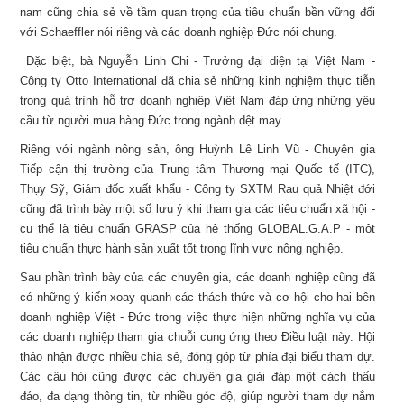
nam cũng chia sẻ về tầm quan trọng của tiêu chuẩn bền vững đối
với Schaeffler nói riêng và các doanh nghiệp Đức nói chung.
Đặc biệt, bà Nguyễn Linh Chi - Trưởng đại diện tại Việt Nam -
Công ty Otto International đã chia sẻ những kinh nghiệm thực tiễn
trong quá trình hỗ trợ doanh nghiệp Việt Nam đáp ứng những yêu
cầu từ người mua hàng Đức trong ngành dệt may.
Riêng với ngành nông sản, ông Huỳnh Lê Linh Vũ - Chuyên gia
Tiếp cận thị trường của Trung tâm Thương mại Quốc tế (ITC),
Thụy Sỹ, Giám đốc xuất khẩu - Công ty SXTM Rau quả Nhiệt đới
cũng đã trình bày một số lưu ý khi tham gia các tiêu chuẩn xã hội -
cụ thể là tiêu chuẩn GRASP của hệ thống GLOBAL.G.A.P - một
tiêu chuẩn thực hành sản xuất tốt trong lĩnh vực nông nghiệp.
Sau phần trình bày của các chuyên gia, các doanh nghiệp cũng đã
có những ý kiến xoay quanh các thách thức và cơ hội cho hai bên
doanh nghiệp Việt - Đức trong việc thực hiện những nghĩa vụ của
các doanh nghiệp tham gia chuỗi cung ứng theo Điều luật này. Hội
thảo nhận được nhiều chia sẻ, đóng góp từ phía đại biểu tham dự.
Các câu hỏi cũng được các chuyên gia giải đáp một cách thấu
đáo, đa dạng thông tin, từ nhiều góc độ, giúp người tham dự nắm