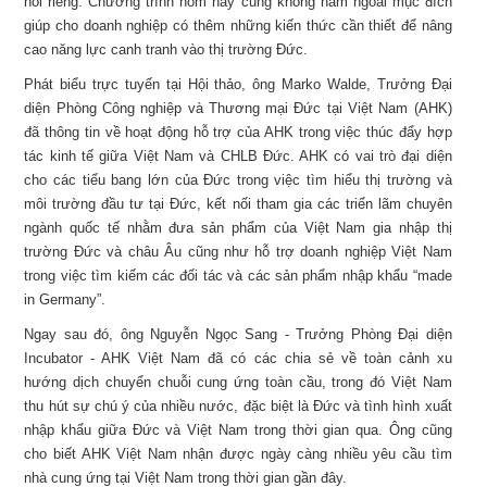
nói riêng. Chương trình hôm nay cũng không nằm ngoài mục đích
giúp cho doanh nghiệp có thêm những kiến thức cần thiết để nâng
cao năng lực canh tranh vào thị trường Đức.
Phát biểu trực tuyến tại Hội thảo, ông Marko Walde, Trưởng Đại
diện Phòng Công nghiệp và Thương mại Đức tại Việt Nam (AHK)
đã thông tin về hoạt động hỗ trợ của AHK trong việc thúc đẩy hợp
tác kinh tế giữa Việt Nam và CHLB Đức. AHK có vai trò đại diện
cho các tiểu bang lớn của Đức trong việc tìm hiểu thị trường và
môi trường đầu tư tại Đức, kết nối tham gia các triển lãm chuyên
ngành quốc tế nhằm đưa sản phẩm của Việt Nam gia nhập thị
trường Đức và châu Âu cũng như hỗ trợ doanh nghiệp Việt Nam
trong việc tìm kiếm các đối tác và các sản phẩm nhập khẩu “made
in Germany”.
Ngay sau đó, ông Nguyễn Ngọc Sang - Trưởng Phòng Đại diện
Incubator - AHK Việt Nam đã có các chia sẻ về toàn cảnh xu
hướng dịch chuyển chuỗi cung ứng toàn cầu, trong đó Việt Nam
thu hút sự chú ý của nhiều nước, đặc biệt là Đức và tình hình xuất
nhập khẩu giữa Đức và Việt Nam trong thời gian qua. Ông cũng
cho biết AHK Việt Nam nhận được ngày càng nhiều yêu cầu tìm
nhà cung ứng tại Việt Nam trong thời gian gần đây.