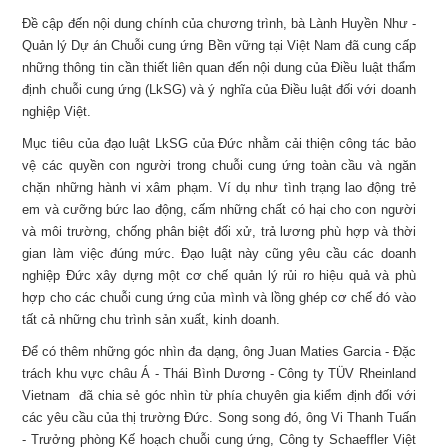
Đề cập đến nội dung chính của chương trình, bà Lành Huyền Như -
Quản lý Dự án Chuỗi cung ứng Bền vững tại Việt Nam đã cung cấp
những thông tin cần thiết liên quan đến nội dung của Điều luật thẩm
định chuỗi cung ứng (LkSG) và ý nghĩa của Điều luật đối với doanh
nghiệp Việt.
Mục tiêu của đạo luật LkSG của Đức nhằm cải thiện công tác bảo
vệ các quyền con người trong chuỗi cung ứng toàn cầu và ngăn
chặn những hành vi xâm phạm. Ví dụ như tình trạng lao động trẻ
em và cưỡng bức lao động, cấm những chất có hại cho con người
và môi trường, chống phân biệt đối xử, trả lương phù hợp và thời
gian làm việc đúng mức. Đạo luật này cũng yêu cầu các doanh
nghiệp Đức xây dựng một cơ chế quản lý rủi ro hiệu quả và phù
hợp cho các chuỗi cung ứng của mình và lồng ghép cơ chế đó vào
tất cả những chu trình sản xuất, kinh doanh.
Để có thêm những góc nhìn đa dạng, ông Juan Maties Garcia - Đặc
trách khu vực châu Á - Thái Bình Dương - Công ty TÜV Rheinland
Vietnam đã chia sẻ góc nhìn từ phía chuyên gia kiểm định đối với
các yêu cầu của thị trường Đức. Song song đó, ông Vi Thanh Tuấn
- Trưởng phòng Kế hoạch chuỗi cung ứng, Công ty Schaeffler Việt