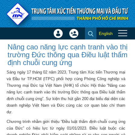
Truy cập nội dung luôn
English
Đăng
Tạo
Nâng cao năng lực cạnh tranh
nhập
tài
Nâng cao năng lực cạnh tranh vào thị
vào thị trường Đức thông qua
×
khoản
trường Đức thông qua Điều luật thẩm
Điều luật thẩm định chuỗi cung
định chuỗi cung ứng
ứng - Tin ITPC
Sáng ngày 17 tháng 02 năm 2023, Trung tâm Xúc tiến Thương mại
và Đầu tư TP.HCM (ITPC) phối hợp cùng Phòng Công nghiệp và
Thương mại Đức tại Việt Nam (AHK) tổ chức Hội thảo “Nâng cao
năng lực cạnh tranh vào thị trường Đức thông qua Điều luật thẩm
định chuỗi cung ứng”. Sự kiện thu hút gần 200 đại biểu đại diện các
doanh nghiệp Việt Nam và Đức cùng các cơ quan báo chí tham
dự.
Chương trình nhằm giới thiệu “Điều luật thẩm định chuỗi cung ứng
của Đức” có hiệu lực từ ngày 01/01/2023. Điều luật buộc các
doanh nghiệp Đức phải kiểm soát những rủi ro cho con người và