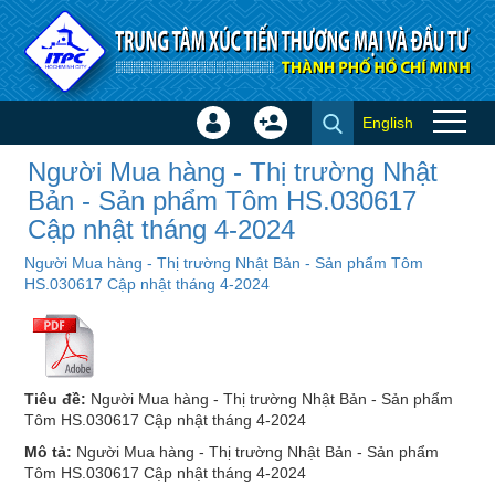
Truy cập nội dung luôn
English
Đăng
Tạo
Người Mua hàng - Thị trường
nhập
tài
Người Mua hàng - Thị trường Nhật
Nhật Bản - Sản phẩm Tôm
×
khoản
Bản - Sản phẩm Tôm HS.030617
HS.030617 Cập nhật tháng 4-
Cập nhật tháng 4-2024
2024 - Chi tiết Thị trường -
Người Mua hàng - Thị trường Nhật Bản - Sản phẩm Tôm
Ngành hàng
HS.030617 Cập nhật tháng 4-2024
Tiêu đề:
Người Mua hàng - Thị trường Nhật Bản - Sản phẩm
Tôm HS.030617 Cập nhật tháng 4-2024
Mô tả:
Người Mua hàng - Thị trường Nhật Bản - Sản phẩm
Tôm HS.030617 Cập nhật tháng 4-2024