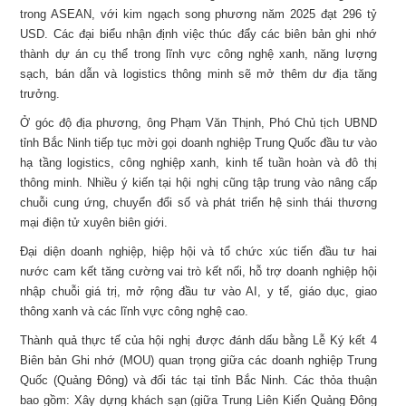
trong ASEAN, với kim ngạch song phương năm 2025 đạt 296 tỷ
USD. Các đại biểu nhận định việc thúc đẩy các biên bản ghi nhớ
thành dự án cụ thể trong lĩnh vực công nghệ xanh, năng lượng
sạch, bán dẫn và logistics thông minh sẽ mở thêm dư địa tăng
trưởng.
Ở góc độ địa phương, ông Phạm Văn Thịnh, Phó Chủ tịch UBND
tỉnh Bắc Ninh tiếp tục mời gọi doanh nghiệp Trung Quốc đầu tư vào
hạ tầng logistics, công nghiệp xanh, kinh tế tuần hoàn và đô thị
thông minh. Nhiều ý kiến tại hội nghị cũng tập trung vào nâng cấp
chuỗi cung ứng, chuyển đổi số và phát triển hệ sinh thái thương
mại điện tử xuyên biên giới.
Đại diện doanh nghiệp, hiệp hội và tổ chức xúc tiến đầu tư hai
nước cam kết tăng cường vai trò kết nối, hỗ trợ doanh nghiệp hội
nhập chuỗi giá trị, mở rộng đầu tư vào AI, y tế, giáo dục, giao
thông xanh và các lĩnh vực công nghệ cao.
Thành quả thực tế của hội nghị được đánh dấu bằng Lễ Ký kết 4
Biên bản Ghi nhớ (MOU) quan trọng giữa các doanh nghiệp Trung
Quốc (Quảng Đông) và đối tác tại tỉnh Bắc Ninh. Các thỏa thuận
bao gồm: Xây dựng khách sạn (giữa Trung Liên Kiến Quảng Đông