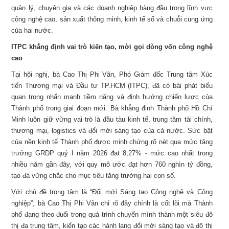
quản lý, chuyên gia và các doanh nghiệp hàng đầu trong lĩnh vực
công nghệ cao, sản xuất thông minh, kinh tế số và chuỗi cung ứng
của hai nước.
ITPC khẳng định vai trò kiến tạo, mời gọi dòng vốn công nghệ
cao
Tại hội nghị, bà Cao Thị Phi Vân, Phó Giám đốc Trung tâm Xúc
tiến Thương mại và Đầu tư TP.HCM (ITPC), đã có bài phát biểu
quan trọng nhấn mạnh tiềm năng và định hướng chiến lược của
Thành phố trong giai đoạn mới. Bà khẳng định Thành phố Hồ Chí
Minh luôn giữ vững vai trò là đầu tàu kinh tế, trung tâm tài chính,
thương mại, logistics và đổi mới sáng tạo của cả nước. Sức bật
của nền kinh tế Thành phố được minh chứng rõ nét qua mức tăng
trưởng GRDP quý I năm 2026 đạt 8,27% - mức cao nhất trong
nhiều năm gần đây, với quy mô ước đạt hơn 760 nghìn tỷ đồng,
tạo đà vững chắc cho mục tiêu tăng trưởng hai con số.
Với chủ đề trọng tâm là “Đổi mới Sáng tạo Công nghệ và Công
nghiệp”, bà Cao Thị Phi Vân chỉ rõ đây chính là cốt lõi mà Thành
phố đang theo đuổi trong quá trình chuyển mình thành một siêu đô
thị đa trung tâm, kiến tạo các hành lang đổi mới sáng tạo và đô thị