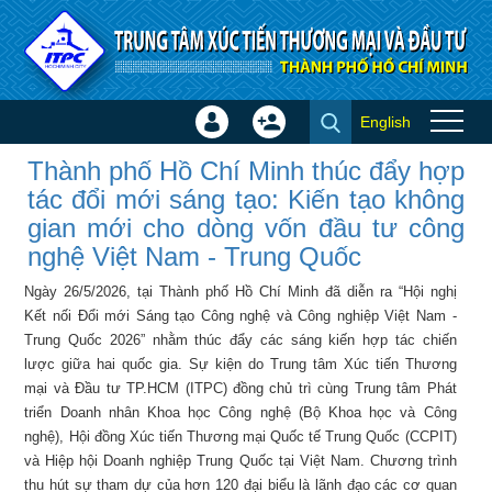
Truy cập nội dung luôn
English
Đăng
Tạo
Thành phố Hồ Chí Minh thúc
nhập
tài
Thành phố Hồ Chí Minh thúc đẩy hợp
đẩy hợp tác đổi mới sáng tạo:
×
khoản
tác đổi mới sáng tạo: Kiến tạo không
Kiến tạo không gian mới cho
gian mới cho dòng vốn đầu tư công
dòng vốn đầu tư công nghệ
nghệ Việt Nam - Trung Quốc
Việt Nam - Trung Quốc - Tin
Ngày 26/5/2026, tại Thành phố Hồ Chí Minh đã diễn ra “Hội nghị
ITPC
Kết nối Đổi mới Sáng tạo Công nghệ và Công nghiệp Việt Nam -
Trung Quốc 2026” nhằm thúc đẩy các sáng kiến hợp tác chiến
lược giữa hai quốc gia. Sự kiện do Trung tâm Xúc tiến Thương
mại và Đầu tư TP.HCM (ITPC) đồng chủ trì cùng Trung tâm Phát
triển Doanh nhân Khoa học Công nghệ (Bộ Khoa học và Công
nghệ), Hội đồng Xúc tiến Thương mại Quốc tế Trung Quốc (CCPIT)
và Hiệp hội Doanh nghiệp Trung Quốc tại Việt Nam. Chương trình
thu hút sự tham dự của hơn 120 đại biểu là lãnh đạo các cơ quan