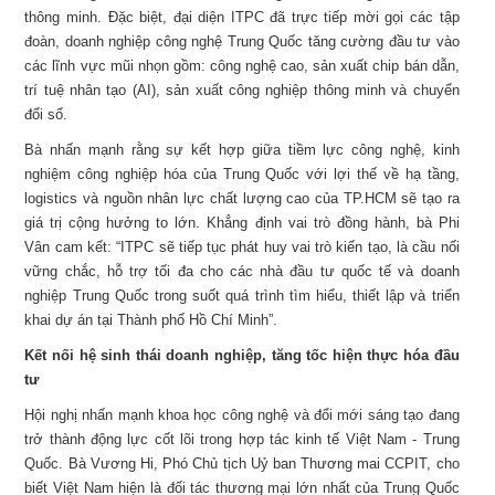
thông minh. Đặc biệt, đại diện ITPC đã trực tiếp mời gọi các tập
đoàn, doanh nghiệp công nghệ Trung Quốc tăng cường đầu tư vào
các lĩnh vực mũi nhọn gồm: công nghệ cao, sản xuất chip bán dẫn,
trí tuệ nhân tạo (AI), sản xuất công nghiệp thông minh và chuyển
đổi số.
Bà nhấn mạnh rằng sự kết hợp giữa tiềm lực công nghệ, kinh
nghiệm công nghiệp hóa của Trung Quốc với lợi thế về hạ tầng,
logistics và nguồn nhân lực chất lượng cao của TP.HCM sẽ tạo ra
giá trị cộng hưởng to lớn. Khẳng định vai trò đồng hành, bà Phi
Vân cam kết: “ITPC sẽ tiếp tục phát huy vai trò kiến tạo, là cầu nối
vững chắc, hỗ trợ tối đa cho các nhà đầu tư quốc tế và doanh
nghiệp Trung Quốc trong suốt quá trình tìm hiểu, thiết lập và triển
khai dự án tại Thành phố Hồ Chí Minh”.
Kết nối hệ sinh thái doanh nghiệp, tăng tốc hiện thực hóa đầu
tư
Hội nghị nhấn mạnh khoa học công nghệ và đổi mới sáng tạo đang
trở thành động lực cốt lõi trong hợp tác kinh tế Việt Nam - Trung
Quốc. Bà Vương Hi, Phó Chủ tịch Uỷ ban Thương mai CCPIT, cho
biết Việt Nam hiện là đối tác thương mại lớn nhất của Trung Quốc