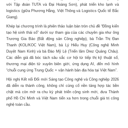
với Tập đoàn TUTA và Đại Hoàng Sơn), phát triển kho lạnh và
logistics (giữa Phương Hằng, Việt Thông và Logistics Quốc tế Bắc
Giang).
Khép lại chương trình là phiên thảo luận bàn tròn chủ đề “Đồng kiến
tạo hệ sinh thái số” dưới sự tham gia của các chuyên gia như ông
Trương Gia Bảo (Bất động sản Công nghiệp), bà Trần Thị Đan
Thanh (KOL/KOC Việt Nam), bà Lý Hiểu Huy (Công nghệ Minh
Duyệt Nam Kinh) và bà Đào Mỹ Lệ (Triển lãm Drez Quảng Châu).
Các diễn giả đã bóc tách sâu sắc cơ hội từ tiếp thị kỹ thuật số,
thương mại điện tử xuyên biên giới, ứng dụng AI, đến mô hình
“chuỗi cung ứng Trung Quốc + vận hành bản địa hóa tại Việt Nam”.
Hội nghị Kết nối Đổi mới Sáng tạo Công nghệ và Công nghiệp 2026
đã diễn ra thành công, không chỉ củng cố nền tảng hợp tác bền
chặt mà còn mở ra chu kỳ phát triển cộng sinh mới, đưa Thành
phố Hồ Chí Minh và Việt Nam tiến xa hơn trong chuỗi giá trị công
nghệ toàn cầu.