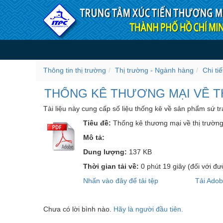
Truy cập nội dung luôn
THỐNG KÊ THƯƠNG MẠI 
(HS691310) - Chi tiết Thị
Thông tin thị trường
Thị trường - Ngành hàng
Chi ti
THỐNG KÊ THƯƠNG MẠI VỀ TH
Tài liệu này cung cấp số liệu thống kê về sản phẩm sứ tr
Tiêu đề:
Thống kê thương mại về thị trường
Mô tả:
Dung lượng:
137 KB
Thời gian tải về:
0 phút 19 giây
(đối với đ
Nhấn vào đây để tải tệp
Tải Ado
Chưa có lời bình nào.
Hãy là người đầu tiên.