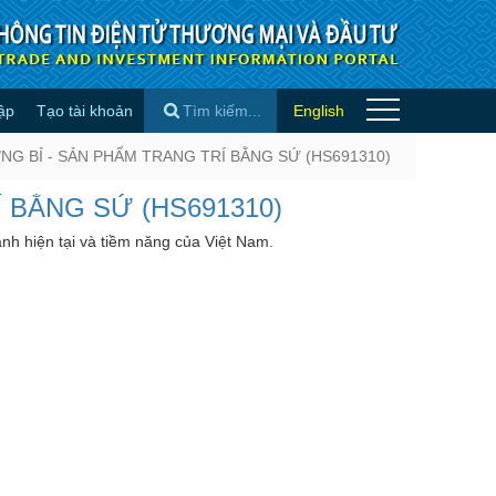
ập
Tạo tài khoản
English
M TRANG TRÍ BẰNG SỨ
G BỈ - SẢN PHẨM TRANG TRÍ BẰNG SỨ (HS691310)
×
 BẰNG SỨ (HS691310)
anh hiện tại và tiềm năng của Việt Nam.