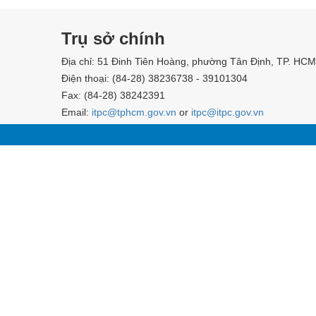
Trụ sở chính
Địa chỉ: 51 Đinh Tiên Hoàng, phường Tân Định, TP. HCM
Điện thoại: (84-28) 38236738 - 39101304
Fax: (84-28) 38242391
Email:
itpc@tphcm.gov.vn
or
itpc@itpc.gov.vn