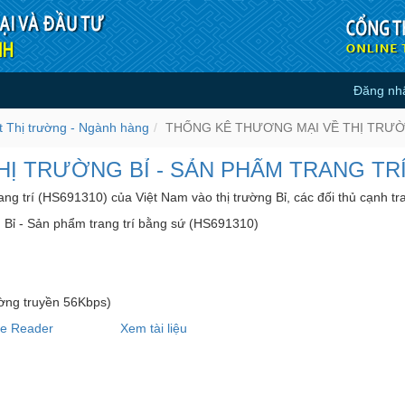
Đăng nh
VỀ THỊ TRƯỜNG BỈ - SẢN PHẨ
 trường - Ngành hàng
ết Thị trường - Ngành hàng
THỐNG KÊ THƯƠNG MẠI VỀ THỊ TRƯỜN
Ị TRƯỜNG BỈ - SẢN PHẨM TRANG TRÍ
ang trí (HS691310) của Việt Nam vào thị trường Bỉ, các đối thủ cạnh tr
 Bỉ - Sản phẩm trang trí bằng sứ (HS691310)
ường truyền 56Kbps)
be Reader
Xem tài liệu