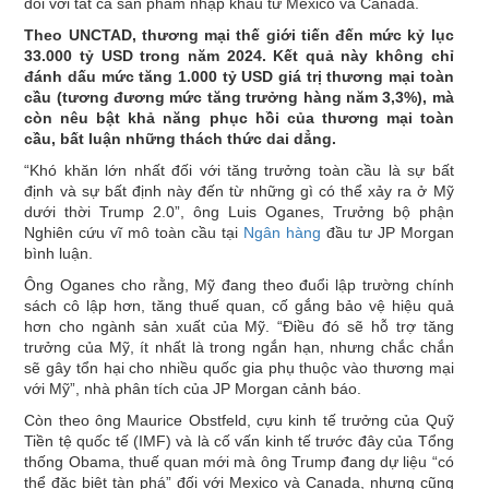
đối với tất cả sản phẩm nhập khẩu từ Mexico và Canada.
Theo UNCTAD, thương mại thế giới tiến đến mức kỷ lục
33.000 tỷ USD trong năm 2024. Kết quả này không chỉ
đánh dấu mức tăng 1.000 tỷ USD giá trị thương mại toàn
cầu (tương đương mức tăng trưởng hàng năm 3,3%), mà
còn nêu bật khả năng phục hồi của thương mại toàn
cầu, bất luận những thách thức dai dẳng.
“Khó khăn lớn nhất đối với tăng trưởng toàn cầu là sự bất
định và sự bất định này đến từ những gì có thể xảy ra ở Mỹ
dưới thời Trump 2.0”, ông Luis Oganes, Trưởng bộ phận
Nghiên cứu vĩ mô toàn cầu tại
Ngân hàng
đầu tư JP Morgan
bình luận.
Ông Oganes cho rằng, Mỹ đang theo đuổi lập trường chính
sách cô lập hơn, tăng thuế quan, cố gắng bảo vệ hiệu quả
hơn cho ngành sản xuất của Mỹ. “Điều đó sẽ hỗ trợ tăng
trưởng của Mỹ, ít nhất là trong ngắn hạn, nhưng chắc chắn
sẽ gây tổn hại cho nhiều quốc gia phụ thuộc vào thương mại
với Mỹ”, nhà phân tích của JP Morgan cảnh báo.
Còn theo ông Maurice Obstfeld, cựu kinh tế trưởng của Quỹ
Tiền tệ quốc tế (IMF) và là cố vấn kinh tế trước đây của Tổng
thống Obama, thuế quan mới mà ông Trump đang dự liệu “có
thể đặc biệt tàn phá” đối với Mexico và Canada, nhưng cũng