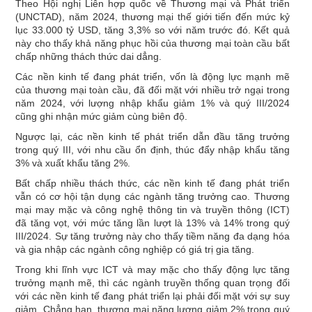
Theo Hội nghị Liên hợp quốc về Thương mại và Phát triển
(UNCTAD), năm 2024, thương mại thế giới tiến đến mức kỷ
lục 33.000 tỷ USD, tăng 3,3% so với năm trước đó. Kết quả
này cho thấy khả năng phục hồi của thương mại toàn cầu bất
chấp những thách thức dai dẳng.
Các nền kinh tế đang phát triển, vốn là động lực mạnh mẽ
của thương mại toàn cầu, đã đối mặt với nhiều trở ngại trong
năm 2024, với lượng nhập khẩu giảm 1% và quý III/2024
cũng ghi nhận mức giảm cùng biên độ.
Ngược lại, các nền kinh tế phát triển dẫn đầu tăng trưởng
trong quý III, với nhu cầu ổn định, thúc đẩy nhập khẩu tăng
3% và xuất khẩu tăng 2%.
Bất chấp nhiều thách thức, các nền kinh tế đang phát triển
vẫn có cơ hội tận dụng các ngành tăng trưởng cao. Thương
mại may mặc và công nghệ thông tin và truyền thông (ICT)
đã tăng vọt, với mức tăng lần lượt là 13% và 14% trong quý
III/2024. Sự tăng trưởng này cho thấy tiềm năng đa dạng hóa
và gia nhập các ngành công nghiệp có giá trị gia tăng.
Trong khi lĩnh vực ICT và may mặc cho thấy động lực tăng
trưởng mạnh mẽ, thì các ngành truyền thống quan trọng đối
với các nền kinh tế đang phát triển lại phải đối mặt với sự suy
giảm. Chẳng hạn, thương mại năng lượng giảm 2% trong quý