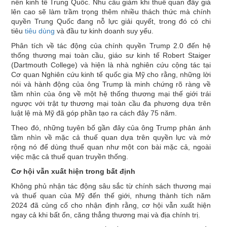
nền kinh tế Trung Quốc. Nhu cầu giảm khi thuế quan đẩy giá
lên cao sẽ làm trầm trọng thêm nhiều thách thức mà chính
quyền Trung Quốc đang nỗ lực giải quyết, trong đó có chi
tiêu
tiêu dùng
và đầu tư kinh doanh suy yếu.
Phân tích về tác động của chính quyền Trump 2.0 đến hệ
thống thương mại toàn cầu, giáo sư kinh tế Robert Staiger
(Dartmouth College) và hiện là nhà nghiên cứu cộng tác tại
Cơ quan Nghiên cứu kinh tế quốc gia Mỹ cho rằng, những lời
nói và hành động của ông Trump là minh chứng rõ ràng về
tầm nhìn của ông về một hệ thống thương mại thế giới trái
ngược với trật tự thương mại toàn cầu đa phương dựa trên
luật lệ mà Mỹ đã góp phần tạo ra cách đây 75 năm.
Theo đó, những tuyên bố gần đây của ông Trump phản ánh
tầm nhìn về mặc cả thuế quan dựa trên quyền lực và mở
rộng nó để dùng thuế quan như một con bài mặc cả, ngoài
việc mặc cả thuế quan truyền thống.
Cơ hội vẫn xuất hiện trong bất định
Không phủ nhận tác động sâu sắc từ chính sách thương mại
và thuế quan của Mỹ đến thế giới, nhưng thành tích năm
2024 đã củng cố cho nhận định rằng, cơ hội vẫn xuất hiện
ngay cả khi bất ổn, căng thẳng thương mại và địa chính trị.