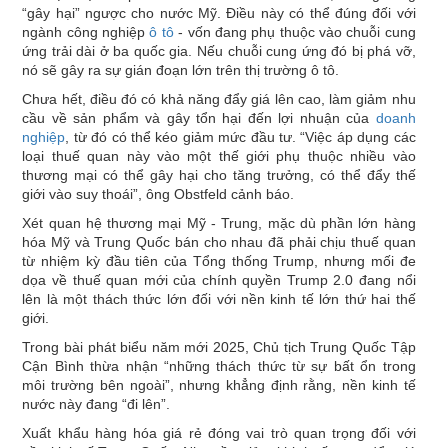
“gây hại” ngược cho nước Mỹ. Điều này có thể đúng đối với
ngành công nghiệp
ô tô
- vốn đang phụ thuộc vào chuỗi cung
ứng trải dài ở ba quốc gia. Nếu chuỗi cung ứng đó bị phá vỡ,
nó sẽ gây ra sự gián đoạn lớn trên thị trường ô tô.
Chưa hết, điều đó có khả năng đẩy giá lên cao, làm giảm nhu
cầu về sản phẩm và gây tổn hại đến lợi nhuận của
doanh
nghiệp
, từ đó có thể kéo giảm mức đầu tư. “Việc áp dụng các
loại thuế quan này vào một thế giới phụ thuộc nhiều vào
thương mại có thể gây hại cho tăng trưởng, có thể đẩy thế
giới vào suy thoái”, ông Obstfeld cảnh báo.
Xét quan hệ thương mại Mỹ - Trung, mặc dù phần lớn hàng
hóa Mỹ và Trung Quốc bán cho nhau đã phải chịu thuế quan
từ nhiệm kỳ đầu tiên của Tổng thống Trump, nhưng mối đe
dọa về thuế quan mới của chính quyền Trump 2.0 đang nổi
lên là một thách thức lớn đối với nền kinh tế lớn thứ hai thế
giới.
Trong bài phát biểu năm mới 2025, Chủ tịch Trung Quốc Tập
Cận Bình thừa nhận “những thách thức từ sự bất ổn trong
môi trường bên ngoài”, nhưng khẳng định rằng, nền kinh tế
nước này đang “đi lên”.
Xuất khẩu hàng hóa giá rẻ đóng vai trò quan trọng đối với