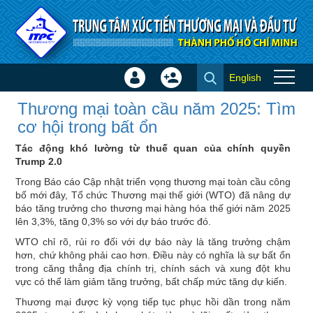
Truy cập nội dung luôn
English
Đăng
Tạo
Thương mại toàn cầu năm
nhập
tài
Thương mại toàn cầu năm 2025: Tìm
2025: Tìm cơ hội trong bất ổn -
×
khoản
cơ hội trong bất ổn
Tin quốc tế
Tác động khó lường từ thuế quan của chính quyền
Trump 2.0
Trong Báo cáo Cập nhật triển vọng thương mại toàn cầu công
bố mới đây, Tổ chức Thương mại thế giới (WTO) đã nâng dự
báo tăng trưởng cho thương mại hàng hóa thế giới năm 2025
lên 3,3%, tăng 0,3% so với dự báo trước đó.
WTO chỉ rõ, rủi ro đối với dự báo này là tăng trưởng chậm
hơn, chứ không phải cao hơn. Điều này có nghĩa là sự bất ổn
trong căng thẳng địa chính trị, chính sách và xung đột khu
vực có thể làm giảm tăng trưởng, bất chấp mức tăng dự kiến.
Thương mại được kỳ vọng tiếp tục phục hồi dần trong năm