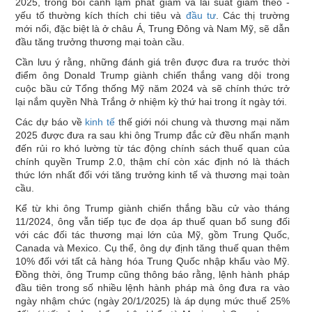
2025, trong bối cảnh lạm phát giảm và lãi suất giảm theo -
yếu tố thường kích thích chi tiêu và
đầu tư
. Các thị trường
mới nổi, đặc biệt là ở châu Á, Trung Đông và Nam Mỹ, sẽ dẫn
đầu tăng trưởng thương mại toàn cầu.
Cần lưu ý rằng, những đánh giá trên được đưa ra trước thời
điểm ông Donald Trump giành chiến thắng vang dội trong
cuộc bầu cử Tổng thống Mỹ năm 2024 và sẽ chính thức trở
lại nắm quyền Nhà Trắng ở nhiệm kỳ thứ hai trong ít ngày tới.
Các dự báo về
kinh tế
thế giới nói chung và thương mại năm
2025 được đưa ra sau khi ông Trump đắc cử đều nhấn mạnh
đến rủi ro khó lường từ tác động chính sách thuế quan của
chính quyền Trump 2.0, thậm chí còn xác định nó là thách
thức lớn nhất đối với tăng trưởng kinh tế và thương mại toàn
cầu.
Kể từ khi ông Trump giành chiến thắng bầu cử vào tháng
11/2024, ông vẫn tiếp tục đe dọa áp thuế quan bổ sung đối
với các đối tác thương mại lớn của Mỹ, gồm Trung Quốc,
Canada và Mexico. Cụ thể, ông dự định tăng thuế quan thêm
10% đối với tất cả hàng hóa Trung Quốc nhập khẩu vào Mỹ.
Đồng thời, ông Trump cũng thông báo rằng, lệnh hành pháp
đầu tiên trong số nhiều lệnh hành pháp mà ông đưa ra vào
ngày nhậm chức (ngày 20/1/2025) là áp dụng mức thuế 25%