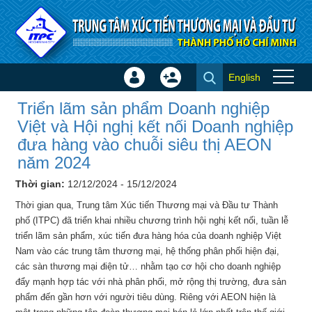
Truy cập nội dung luôn
English
Đăng
Tạo
Triển lãm sản phẩm Doanh
nhập
tài
Triển lãm sản phẩm Doanh nghiệp
nghiệp Việt và Hội nghị kết nối
×
khoản
Việt và Hội nghị kết nối Doanh nghiệp
Doanh nghiệp đưa hàng vào
đưa hàng vào chuỗi siêu thị AEON
chuỗi siêu thị AEON năm 2024
năm 2024
- Hội chợ - Triển lãm
Thời gian:
12/12/2024 - 15/12/2024
Thời gian qua, Trung tâm Xúc tiến Thương mại và Đầu tư Thành
phố (ITPC) đã triển khai nhiều chương trình hội nghị kết nối, tuần lễ
triển lãm sản phẩm, xúc tiến đưa hàng hóa của doanh nghiệp Việt
Nam vào các trung tâm thương mại, hệ thống phân phối hiện đại,
các sàn thương mại điện tử… nhằm tạo cơ hội cho doanh nghiệp
đẩy mạnh hợp tác với nhà phân phối, mở rộng thị trường, đưa sản
phẩm đến gần hơn với người tiêu dùng. Riêng với AEON hiện là