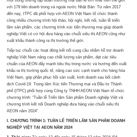
một trong những tập đoàn thương mại bán lẻ lớn nhất trên thế giới
với 179 liên doanh trong và ngoài nước Nhật Bản. Từ năm 2017
đến nay, ITPC đã phối hợp với AEON Việt Nam tổ chức thành
công nhiều chương trình hội thảo, hội nghị, kết nối, tuần lễ triển
lãm sản phẩm, các chương trình xúc tiến thương mại giúp doanh
nghiệp Việt có cơ hội đưa hàng vào chuỗi siêu thị AEON cũng như
xuất khẩu thành công ra thị trường thế giới.
Tiếp tục chuỗi các hoạt động kết nối cung cầu nhằm hỗ trợ doanh
nghiệp Việt Nam nâng cao chất lượng sản phẩm, đạt các tiêu
chuẩn của AEON đẩy mạnh tiêu thụ trong nước và hướng đến xuất
khẩu ra thị trường quốc tế, nâng cao sức cạnh tranh cho hàng hóa
Việt Nam, góp phần phục hồi sản xuất, kinh doanh sau bối cảnh
dịch Covid-19. Trung tâm Xúc tiến Thương mại và Đầu tư Thành
phố (ITPC) phối hợp cùng Công ty TNHH AEON Việt Nam tổ chức
chương trình: “Tuần lễ Triển lãm Sản phẩm Doanh nghiệp Việt và
chương trình kết nối Doanh nghiệp đưa hàng vào chuỗi siêu thị
AEON năm 2024”.
I. CHƯƠNG TRÌNH 1: TUẦN LỄ TRIỂN LÃM SẢN PHẨM DOANH
NGHIỆP VIỆT TẠI AEON NĂM 2024