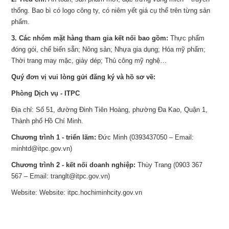
thống. Bao bì có logo công ty, có niêm yết giá cụ thể trên từng sản
phẩm.
3. Các nhóm mặt hàng tham gia kết nối bao gồm:
Thực phẩm
đóng gói, chế biến sẵn; Nông sản; Nhựa gia dụng; Hóa mỹ phẩm;
Thời trang may mặc, giày dép; Thủ công mỹ nghệ…
Quý đơn vị vui lòng gửi đăng ký và hồ sơ về:
Phòng Dịch vụ - ITPC
Địa chỉ: Số 51, đường Đinh Tiên Hoàng, phường Đa Kao, Quận 1,
Thành phố Hồ Chí Minh.
Chương trình 1 - triển lãm:
Đức Minh (0393437050 – Email:
minhtd@itpc.gov.vn)
Chương trình 2 - kết nối doanh nghiệp:
Thùy Trang (0903 367
567 – Email: tranglt@itpc.gov.vn)
Website: Website: itpc.hochiminhcity.gov.vn