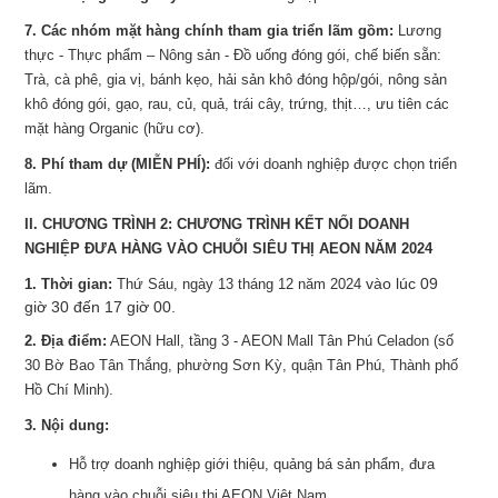
7. Các nhóm mặt hàng chính tham gia triển lãm gồm:
Lương
thực - Thực phẩm – Nông sản - Đồ uống đóng gói, chế biến sẵn:
Trà, cà phê, gia vị, bánh kẹo, hải sản khô đóng hộp/gói, nông sản
khô đóng gói, gạo, rau, củ, quả, trái cây, trứng, thịt…, ưu tiên các
mặt hàng Organic (hữu cơ).
8. Phí tham dự (MIỄN PHÍ):
đối với doanh nghiệp được chọn triển
lãm.
II. CHƯƠNG TRÌNH 2: CHƯƠNG TRÌNH KẾT NỐI DOANH
NGHIỆP ĐƯA HÀNG VÀO CHUỖI SIÊU THỊ AEON NĂM 2024
vào lúc 09
1. Thời gian:
Thứ Sáu, ngày 13 tháng 12 năm 2024
giờ 30 đến 17 giờ 00.
2. Địa điểm:
AEON Hall, tầng 3 - AEON Mall Tân Phú Celadon (số
30 Bờ Bao Tân Thắng, phường Sơn Kỳ, quận Tân Phú, Thành phố
Hồ Chí Minh).
3. Nội dung:
Hỗ trợ doanh nghiệp giới thiệu, quảng bá sản phẩm, đưa
hàng vào chuỗi siêu thị AEON Việt Nam.