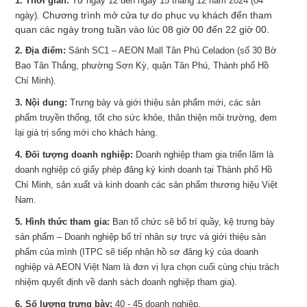
1. Thời gian:
Từ ngày 12 đến ngày 15 tháng 12 năm 2024 (04
Chương trình mở cửa tự do phục vụ khách đến tham
ngày).
quan các ngày trong tuần vào lúc 08 giờ 00 đến 22 giờ 00.
2. Địa điểm:
Sảnh SC1 – AEON Mall Tân Phú Celadon (số 30 Bờ
Bao Tân Thắng, phường Sơn Kỳ, quận Tân Phú, Thành phố Hồ
Chí Minh).
3. Nội dung:
Trưng bày và giới thiệu sản phẩm mới, các sản
phẩm truyền thống, tốt cho sức khỏe, thân thiện môi trường, đem
lại giá trị sống mới cho khách hàng.
4. Đối tượng doanh nghiệp:
Doanh nghiệp tham gia triển lãm là
doanh nghiệp có giấy phép đăng ký kinh doanh tại Thành phố Hồ
Chí Minh, sản xuất và kinh doanh các sản phẩm thương hiệu Việt
Nam.
5. Hình thức tham gia:
Ban tổ chức sẽ bố trí quầy, kệ trưng bày
sản phẩm – Doanh nghiệp bố trí nhân sự trực và giới thiệu sản
phẩm của mình (ITPC sẽ tiếp nhận hồ sơ đăng ký của doanh
nghiệp và AEON Việt Nam là đơn vị lựa chọn cuối cùng chịu trách
nhiệm quyết định về danh sách doanh nghiệp tham gia).
6. Số lượng trưng bày:
40 - 45 doanh nghiệp.