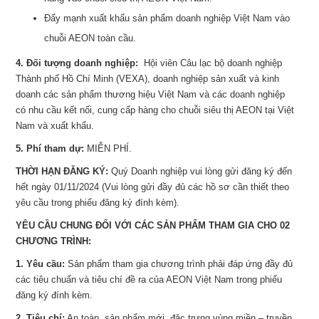
Đẩy mạnh xuất khẩu sản phẩm doanh nghiệp Việt Nam vào
chuỗi AEON toàn cầu.
4. Đối tượng doanh nghiệp:
Hội viên Câu lạc bộ doanh nghiệp
Thành phố Hồ Chí Minh (VEXA), doanh nghiệp sản xuất và kinh
doanh các sản phẩm thương hiệu Việt Nam và các doanh nghiệp
có nhu cầu kết nối, cung cấp hàng cho chuỗi siêu thị AEON tại Việt
Nam và xuất khẩu.
5. Phí tham dự:
MIỄN PHÍ.
THỜI HẠN ĐĂNG KÝ:
Quý Doanh nghiệp vui lòng gửi đăng ký đến
hết ngày 01/11/2024 (Vui lòng gửi đầy đủ các hồ sơ cần thiết theo
yêu cầu trong phiếu đăng ký đính kèm).
YÊU CẦU CHUNG ĐỐI VỚI CÁC SẢN PHẨM THAM GIA CHO 02
CHƯƠNG TRÌNH:
1. Yêu cầu:
Sản phẩm tham gia chương trình phải đáp ứng đầy đủ
các tiêu chuẩn và tiêu chí đề ra của AEON Việt Nam trong phiếu
đăng ký đính kèm.
2. Tiêu chí:
An toàn, sản phẩm mới, đặc trưng vùng miền – truyền