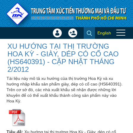
Truy cập nội dung luôn
English
Đăng
Tạo
XU HƯỚNG TẠI THỊ TRƯỜNG
nhập
tài
XU HƯỚNG TẠI THỊ TRƯỜNG
HOA KỲ - GIÀY, DÉP CÓ CỔ
×
khoản
HOA KỲ - GIÀY, DÉP CÓ CỔ CAO
CAO (HS640391) - CẬP NHẬT
(HS640391) - CẬP NHẬT THÁNG
THÁNG 2/2012 - Chi tiết Thị
2/2012
trường - Ngành hàng
Tài liệu này mô tả xu hướng của thị trường Hoa Kỳ và xu
hướng nhập khẩu sản phẩm giày, dép có cổ cao (HS640391).
Trên cơ sở đó, các nhà xuất khẩu sẽ nhận được những lời
khuyên để có thể xuất khẩu thành công sản phẩm này vào
Hoa Kỳ.
Tiêu đề:
Xu hướng tại thị trường Hoa Kỳ - Giày, dép có cổ