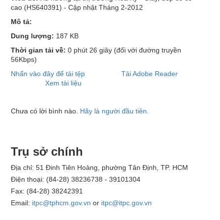
cao (HS640391) - Cập nhật Tháng 2-2012
Mô tả:
Dung lượng:
187 KB
Thời gian tải về:
0 phút 26 giây
(đối với đường truyền
56Kbps)
Nhấn vào đây để tải tệp
Tải Adobe Reader
Xem tài liệu
Chưa có lời bình nào.
Hãy là người đầu tiên.
Trụ sở chính
Địa chỉ: 51 Đinh Tiên Hoàng, phường Tân Định, TP. HCM
Điện thoại: (84-28) 38236738 - 39101304
Fax: (84-28) 38242391
Email:
itpc@tphcm.gov.vn
or
itpc@itpc.gov.vn