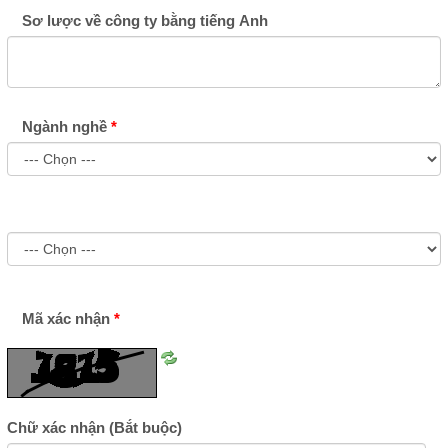
Sơ lược về công ty bằng tiếng Anh
Ngành nghề
Mã xác nhận
Tải
lại
ảnh
Chữ xác nhận
(Bắt buộc)
số