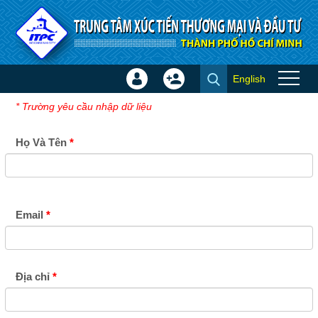
Truy cập nội dung luôn
English
Đăng
Tạo
Đăng ký nhận sự kiện
nhập
tài
* Trường yêu cầu nhập dữ liệu
×
khoản
Họ Và Tên
Email
Địa chỉ