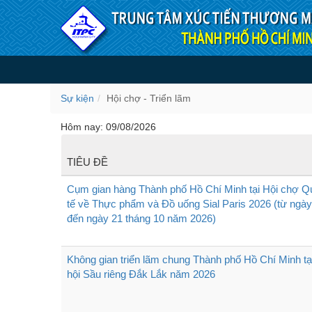
Truy cập nội dung luôn
Hội chợ - Triển lãm
Sự kiện
Hội chợ - Triển lãm
Hôm nay: 09/08/2026
TIÊU ĐỀ
Cụm gian hàng Thành phố Hồ Chí Minh tại Hội chợ Q
tế về Thực phẩm và Đồ uống Sial Paris 2026 (từ ngày
đến ngày 21 tháng 10 năm 2026)
Không gian triển lãm chung Thành phố Hồ Chí Minh tạ
hội Sầu riêng Đắk Lắk năm 2026