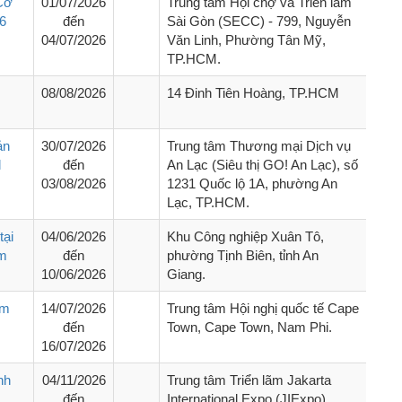
Cơ
01/07/2026
Trung tâm Hội chợ và Triển lãm
26
đến
Sài Gòn (SECC) - 799, Nguyễn
04/07/2026
Văn Linh, Phường Tân Mỹ,
TP.HCM.
08/08/2026
14 Đinh Tiên Hoàng, TP.HCM
ản
30/07/2026
Trung tâm Thương mại Dịch vụ
l
đến
An Lạc (Siêu thị GO! An Lạc), số
03/08/2026
1231 Quốc lộ 1A, phường An
Lạc, TP.HCM.
tại
04/06/2026
Khu Công nghiệp Xuân Tô,
ăm
đến
phường Tịnh Biên, tỉnh An
10/06/2026
Giang.
ãm
14/07/2026
Trung tâm Hội nghị quốc tế Cape
đến
Town, Cape Town, Nam Phi.
16/07/2026
nh
04/11/2026
Trung tâm Triển lãm Jakarta
đến
International Expo (JIExpo)