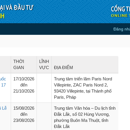
Đăng nh
THỜI
LĨNH
GIAN
VỰC
ĐỊA ĐIỂM
uốc
17/10/2026
Trung tâm triển lãm Paris Nord
 17
đến
Villepinte, ZAC Paris Nord 2,
21/10/2026
93420 Villepinte, tại Thành phố
Paris, Pháp
i Lễ
15/08/2026
Trung tâm Văn hóa – Du lịch tỉnh
đến
Đắk Lắk, số 02 Hùng Vương,
23/08/2026
phường Buôn Ma Thuột, tỉnh
Đắk Lắk