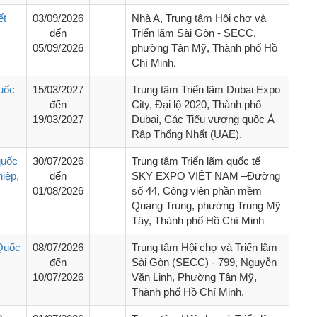
ết
03/09/2026
Nhà A, Trung tâm Hội chợ và
đến
Triển lãm Sài Gòn - SECC,
05/09/2026
phường Tân Mỹ, Thành phố Hồ
Chí Minh.
uốc
15/03/2027
Trung tâm Triển lãm Dubai Expo
đến
City, Đại lộ 2020, Thành phố
19/03/2027
Dubai, Các Tiểu vương quốc Ả
Rập Thống Nhất (UAE).
quốc
30/07/2026
Trung tâm Triển lãm quốc tế
iệp,
đến
SKY EXPO VIỆT NAM –Đường
01/08/2026
số 44, Công viên phần mềm
Quang Trung, phường Trung Mỹ
Tây, Thành phố Hồ Chí Minh
 Quốc
08/07/2026
Trung tâm Hội chợ và Triển lãm
đến
Sài Gòn (SECC) - 799, Nguyễn
10/07/2026
Văn Linh, Phường Tân Mỹ,
Thành phố Hồ Chí Minh.