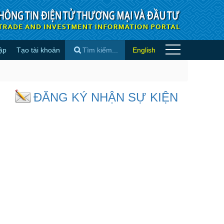
ập
Tạo tài khoản
English
×
ĐĂNG KÝ NHẬN SỰ KIỆN