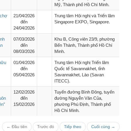
Mỹ, Thành phố Hồ Chí Minh.
 chợ
21/04/2026
Trung tâm Hội nghị và Triển lãm
đến
Singapore EXPO, Singapore.
24/04/2026
ành
07/03/2026
Khu B, Công viên 23/9, phường
ần
đến
Bến Thành, Thành phố Hồ Chí
08/03/2026
Minh.
 hữu
01/04/2026
Trung tâm Hội nghị Triển lãm
đến
Quốc tế Savannakhet, tỉnh
05/04/2026
Savannakhet, Lào (Savan
ITECC).
12/02/2026
Tuyến đường Bình Đông, tuyến
uôn
đến
đường Nguyễn Văn Của,
ền”
15/02/2026
phường Phú Định, Thành phố
Hồ Chí Minh.
← Đầu tiên
Trước đó
Tiếp theo
Cuối cùng →