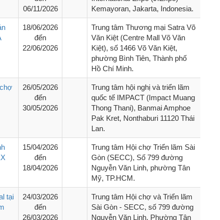
06/11/2026
Kemayoran, Jakarta, Indonesia.
ản
18/06/2026
Trung tâm Thương mại Satra Võ
A
đến
Văn Kiệt (Centre Mall Võ Văn
22/06/2026
Kiệt), số 1466 Võ Văn Kiệt,
phường Bình Tiên, Thành phố
Hồ Chí Minh.
 chợ
26/05/2026
Trung tâm hội nghị và triển lãm
đến
quốc tế IMPACT (Impact Muang
30/05/2026
Thong Thani), Banmai Amphoe
Pak Kret, Nonthaburi 11120 Thái
Lan.
nh
15/04/2026
Trung tâm Hội chợ Triển lãm Sài
EX
đến
Gòn (SECC), Số 799 đường
18/04/2026
Nguyễn Văn Linh, phường Tân
Mỹ, TP.HCM.
l tại
24/03/2026
Trung tâm Hội chợ và Triển lãm
ãm
đến
Sài Gòn - SECC, số 799 đường
26/03/2026
Nguyễn Văn Linh, Phường Tân