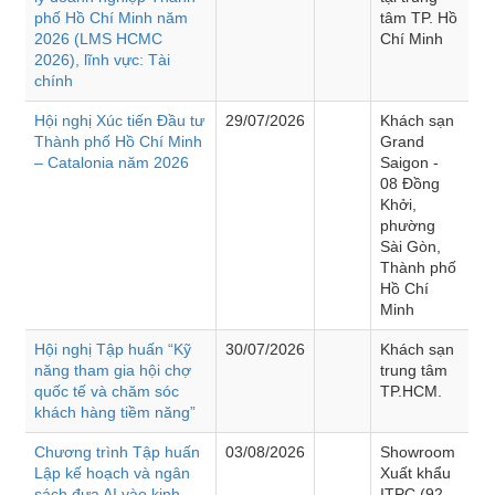
phố Hồ Chí Minh năm
tâm TP. Hồ
2026 (LMS HCMC
Chí Minh
2026), lĩnh vực: Tài
chính
Hội nghị Xúc tiến Đầu tư
29/07/2026
Khách sạn
Thành phố Hồ Chí Minh
Grand
– Catalonia năm 2026
Saigon -
08 Đồng
Khởi,
phường
Sài Gòn,
Thành phố
Hồ Chí
Minh
Hội nghị Tập huấn “Kỹ
30/07/2026
Khách sạn
năng tham gia hội chợ
trung tâm
quốc tế và chăm sóc
TP.HCM.
khách hàng tiềm năng”
Chương trình Tập huấn
03/08/2026
Showroom
Lập kế hoạch và ngân
Xuất khẩu
sách đưa AI vào kinh
ITPC (92 -