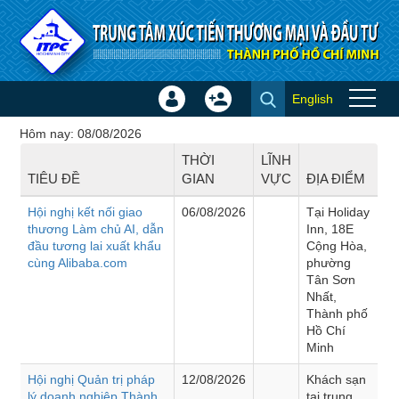
Truy cập nội dung luôn
English
Đăng
Tạo
Hội thảo - Đào tạo
nhập
tài
Hôm nay: 08/08/2026
×
khoản
THỜI
LĨNH
TIÊU ĐỀ
GIAN
VỰC
ĐỊA ĐIỂM
Hội nghị kết nối giao
06/08/2026
Tại Holiday
thương Làm chủ AI, dẫn
Inn, 18E
đầu tương lai xuất khẩu
Cộng Hòa,
cùng Alibaba.com
phường
Tân Sơn
Nhất,
Thành phố
Hồ Chí
Minh
Hội nghị Quản trị pháp
12/08/2026
Khách sạn
lý doanh nghiệp Thành
tại trung