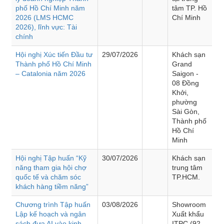
phố Hồ Chí Minh năm
tâm TP. Hồ
2026 (LMS HCMC
Chí Minh
2026), lĩnh vực: Tài
chính
Hội nghị Xúc tiến Đầu tư
29/07/2026
Khách sạn
Thành phố Hồ Chí Minh
Grand
– Catalonia năm 2026
Saigon -
08 Đồng
Khởi,
phường
Sài Gòn,
Thành phố
Hồ Chí
Minh
Hội nghị Tập huấn “Kỹ
30/07/2026
Khách sạn
năng tham gia hội chợ
trung tâm
quốc tế và chăm sóc
TP.HCM.
khách hàng tiềm năng”
Chương trình Tập huấn
03/08/2026
Showroom
Lập kế hoạch và ngân
Xuất khẩu
sách đưa AI vào kinh
ITPC (92 -