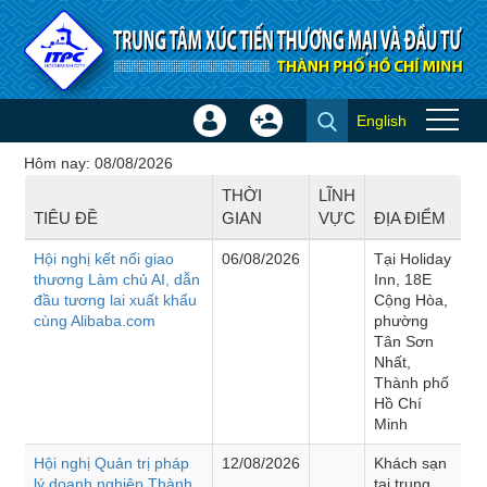
Truy cập nội dung luôn
English
Đăng
Tạo
Hội thảo - Đào tạo
nhập
tài
Hôm nay: 08/08/2026
×
khoản
THỜI
LĨNH
TIÊU ĐỀ
GIAN
VỰC
ĐỊA ĐIỂM
Hội nghị kết nối giao
06/08/2026
Tại Holiday
thương Làm chủ AI, dẫn
Inn, 18E
đầu tương lai xuất khẩu
Cộng Hòa,
cùng Alibaba.com
phường
Tân Sơn
Nhất,
Thành phố
Hồ Chí
Minh
Hội nghị Quản trị pháp
12/08/2026
Khách sạn
lý doanh nghiệp Thành
tại trung