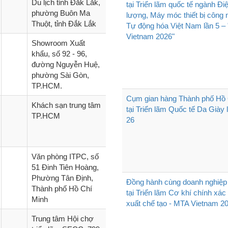
Du lịch tỉnh Đắk Lắk,
tại Triển lãm quốc tế ngành Đi
phường Buôn Ma
lượng, Máy móc thiết bị công 
Thuột, tỉnh Đắk Lắk
Tự động hóa Việt Nam lần 5 
Vietnam 2026"
Showroom Xuất
khẩu, số 92 - 96,
đường Nguyễn Huệ,
phường Sài Gòn,
TP.HCM.
Cụm gian hàng Thành phố Hồ 
Khách sạn trung tâm
tại Triển lãm Quốc tế Da Giày 
TP.HCM
26
Văn phòng ITPC, số
51 Đinh Tiên Hoàng,
Phường Tân Định,
Đồng hành cùng doanh nghiệ
Thành phố Hồ Chí
tại Triển lãm Cơ khí chính xác
Minh
xuất chế tạo - MTA Vietnam 2
Trung tâm Hội chợ