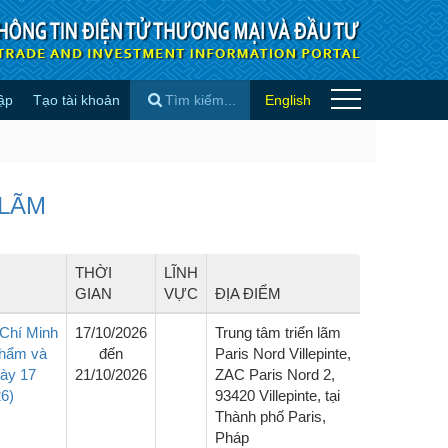
ập
Tạo tài khoản
English
×
 LÃM
THỜI
LĨNH
GIAN
VỰC
ĐỊA ĐIỂM
Chí Minh
17/10/2026
Trung tâm triển lãm
phẩm và
đến
Paris Nord Villepinte,
gày 17
21/10/2026
ZAC Paris Nord 2,
6)
93420 Villepinte, tại
Thành phố Paris,
Pháp