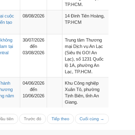
TP.HCM.
tại cuộc
08/08/2026
14 Đinh Tiên Hoàng,
iến tạo
TP.HCM
à không
30/07/2026
Trung tâm Thương
Nam tại
đến
mại Dịch vụ An Lạc
ntral
03/08/2026
(Siêu thị GO! An
Lạc), số 1231 Quốc
lộ 1A, phường An
Lạc, TP.HCM.
Thành
04/06/2026
Khu Công nghiệp
Thương
đến
Xuân Tô, phường
ang năm
10/06/2026
Tịnh Biên, tỉnh An
Giang.
ầu tiên
Trước đó
Tiếp theo
Cuối cùng →