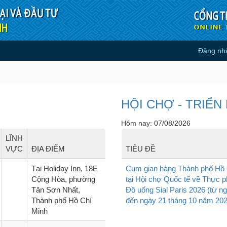
Đăng nh
HỘI CHỢ - TRIỂN
Hôm nay: 07/08/2026
LĨNH
VỰC
ĐỊA ĐIỂM
TIÊU ĐỀ
Tại Holiday Inn, 18E
Cụm gian hàng Thành phố Hồ 
Cộng Hòa, phường
tại Hội chợ Quốc tế về Thực 
Tân Sơn Nhất,
Đồ uống Sial Paris 2026 (từ n
Thành phố Hồ Chí
đến ngày 21 tháng 10 năm 202
Minh