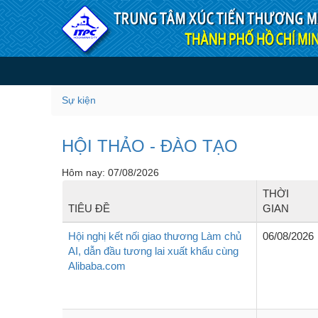
Truy cập nội dung luôn
Sự kiện
Sự kiện
HỘI THẢO - ĐÀO TẠO
Hôm nay: 07/08/2026
THỜI
TIÊU ĐỀ
GIAN
Hội nghị kết nối giao thương Làm chủ
06/08/2026
AI, dẫn đầu tương lai xuất khẩu cùng
Alibaba.com