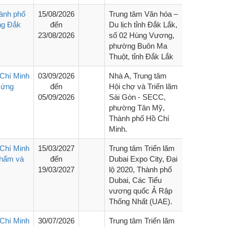
hành phố
15/08/2026
Trung tâm Văn hóa –
êng Đắk
đến
Du lịch tỉnh Đắk Lắk,
23/08/2026
số 02 Hùng Vương,
phường Buôn Ma
Thuột, tỉnh Đắk Lắk
Chí Minh
03/09/2026
Nhà A, Trung tâm
g ứng
đến
Hội chợ và Triển lãm
05/09/2026
Sài Gòn - SECC,
phường Tân Mỹ,
Thành phố Hồ Chí
Minh.
Chí Minh
15/03/2027
Trung tâm Triển lãm
phẩm và
đến
Dubai Expo City, Đại
19/03/2027
lộ 2020, Thành phố
Dubai, Các Tiểu
vương quốc Ả Rập
Thống Nhất (UAE).
Chí Minh
30/07/2026
Trung tâm Triển lãm