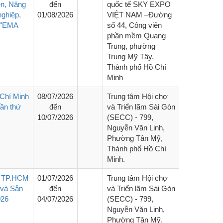
ện, Năng
đến
quốc tế SKY EXPO
nghiệp,
01/08/2026
VIỆT NAM –Đường
– "EMA
số 44, Công viên
phần mềm Quang
Trung, phường
Trung Mỹ Tây,
Thành phố Hồ Chí
Minh
Chí Minh
08/07/2026
Trung tâm Hội chợ
lần thứ
đến
và Triển lãm Sài Gòn
10/07/2026
(SECC) - 799,
Nguyễn Văn Linh,
Phường Tân Mỹ,
Thành phố Hồ Chí
Minh.
p TP.HCM
01/07/2026
Trung tâm Hội chợ
 và Sản
đến
và Triển lãm Sài Gòn
026
04/07/2026
(SECC) - 799,
Nguyễn Văn Linh,
Phường Tân Mỹ,