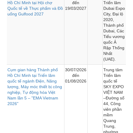
Hồ Chí Minh tại Hội chợ
đến
Triển lãm
Quốc tế về Thực phẩm và Đồ
19/03/2027
Dubai Expo
uống Gulfood 2027
City, Đại lộ
2020,
Thành phố
Dubai, Các
Tiểu vương
quốc Ả
Rập Thống
Nhất
(UAE).
Cụm gian hàng Thành phố
30/07/2026
Trung tâm
Hồ Chí Minh tại Triển lãm
đến
Triển lãm
quốc tế ngành Điện, Năng
01/08/2026
quốc tế
lượng, Máy móc thiết bị công
SKY EXPO
nghiệp, Tự động hóa Việt
VIỆT NAM
Nam lần 5 – "EMA Vietnam
–Đường số
2026"
44, Công
viên phần
mềm
Quang
Trung,
phường