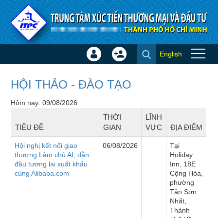
Truy cập nội dung luôn
English
Đăng
Tạo
Sự kiện
nhập
tài
×
khoản
HỘI THẢO - ĐÀO TẠO
Hôm nay: 09/08/2026
THỜI
LĨNH
TIÊU ĐỀ
GIAN
VỰC
ĐỊA ĐIỂM
Hội nghị kết nối giao
06/08/2026
Tại
thương Làm chủ AI, dẫn
Holiday
đầu tương lai xuất khẩu
Inn, 18E
cùng Alibaba.com
Cộng Hòa,
phường
Tân Sơn
Nhất,
Thành