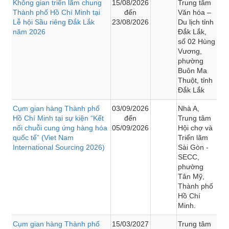
Không gian triển lãm chung
15/08/2026
Trung tâm
Thành phố Hồ Chí Minh tại
đến
Văn hóa –
Lễ hội Sầu riêng Đắk Lắk
23/08/2026
Du lịch tỉnh
năm 2026
Đắk Lắk,
số 02 Hùng
Vương,
phường
Buôn Ma
Thuột, tỉnh
Đắk Lắk
Cụm gian hàng Thành phố
03/09/2026
Nhà A,
Hồ Chí Minh tại sự kiện “Kết
đến
Trung tâm
nối chuỗi cung ứng hàng hóa
05/09/2026
Hội chợ và
quốc tế” (Viet Nam
Triển lãm
International Sourcing 2026)
Sài Gòn -
SECC,
phường
Tân Mỹ,
Thành phố
Hồ Chí
Minh.
Cụm gian hàng Thành phố
15/03/2027
Trung tâm