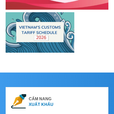
CẨM NANG
XUẤT KHẨU