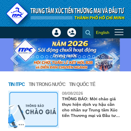
Truy cập nội dung luôn
English
Đăng
Tạo
Trang chủ
nhập
tài
Previous
Nex
×
khoản
TIN ITPC
TIN TRONG NƯỚC
TIN QUỐC TẾ
08/08/2026
THÔNG BÁO: Mời chào giá
thực hiện dịch vụ hậu cần
cho nhân sự Trung tâm Xúc
tiến Thương mại và Đầu tư
Thành phố (ITPC) đi tham gia
Hội nghị phổ biến cơ chế,