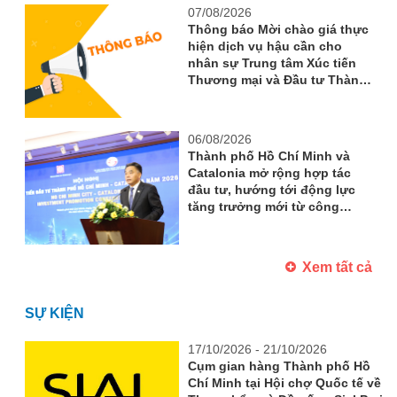
chính sách và nâng cao năng
07/08/2026
lực triển khai Chương trình
Thông báo Mời chào giá thực
cấp quốc gia về xúc tiến
hiện dịch vụ hậu cần cho
thương mại năm 2026
nhân sự Trung tâm Xúc tiến
Thương mại và Đầu tư Thành
phố Hồ Chí Minh (ITPC) đi
công tác Quảng Ngãi
06/08/2026
Thành phố Hồ Chí Minh và
Catalonia mở rộng hợp tác
đầu tư, hướng tới động lực
tăng trưởng mới từ công
nghệ và đổi mới sáng tạo
Xem tất cả
SỰ KIỆN
17/10/2026 - 21/10/2026
Cụm gian hàng Thành phố Hồ
Chí Minh tại Hội chợ Quốc tế về