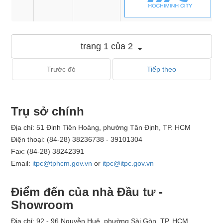
trang 1 của 2
Trước đó
Tiếp theo
Trụ sở chính
Địa chỉ: 51 Đinh Tiên Hoàng, phường Tân Định, TP. HCM
Điện thoại: (84-28) 38236738 - 39101304
Fax: (84-28) 38242391
Email:
itpc@tphcm.gov.vn
or
itpc@itpc.gov.vn
Điểm đến của nhà Đầu tư -
Showroom
Địa chỉ: 92 - 96 Nguyễn Huệ, phường Sài Gòn, TP. HCM