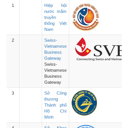
1
Hiệp hội
nước mắm
truyền
thống Việt
Nam
2
Swiss-
Vietnamese
Business
Gateway
Swiss-
Vietnamese
Business
Gateway
3
Sở Công
thương
Thành phố
Hồ Chí
Minh
4
Sở Khoa