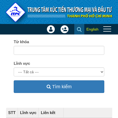
Truy cập nội dung luôn
English
Đăng
Tạo
Liên kết
nhập
tài
×
Từ khóa
khoản
Lĩnh vực
Tìm kiếm
STT
Lĩnh vực
Liên kết