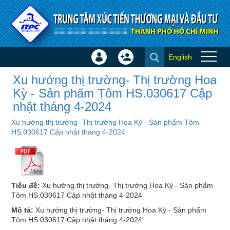
Truy cập nội dung luôn
English
Đăng
Tạo
Chi tiết Thị trường - Ngành
nhập
tài
Xu hướng thị trường- Thị trường Hoa
hàng
×
khoản
Kỳ - Sản phẩm Tôm HS.030617 Cập
nhật tháng 4-2024
Xu hướng thị trường- Thị trường Hoa Kỳ - Sản phẩm Tôm
HS.030617 Cập nhật tháng 4-2024
Tiêu đề:
Xu hướng thị trường- Thị trường Hoa Kỳ - Sản phẩm
Tôm HS.030617 Cập nhật tháng 4-2024
Mô tả:
Xu hướng thị trường- Thị trường Hoa Kỳ - Sản phẩm
Tôm HS.030617 Cập nhật tháng 4-2024