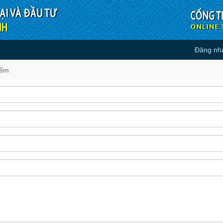
Đăng nh
iếm