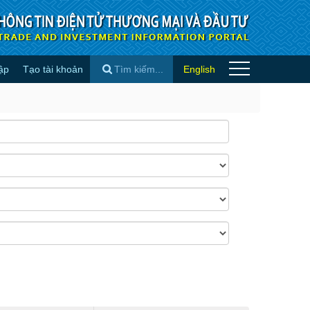
ập
Tạo tài khoản
English
×