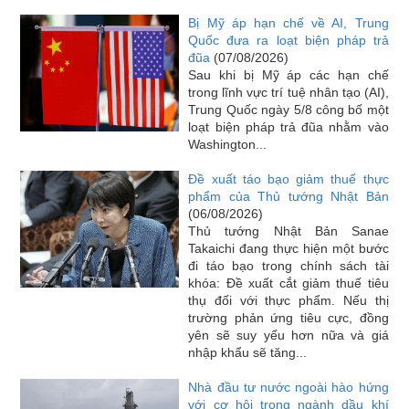
Bị Mỹ áp hạn chế về AI, Trung
Quốc đưa ra loạt biện pháp trả
đũa
(07/08/2026)
Sau khi bị Mỹ áp các hạn chế
trong lĩnh vực trí tuệ nhân tạo (AI),
Trung Quốc ngày 5/8 công bố một
loạt biện pháp trả đũa nhằm vào
Washington...
Đề xuất táo bạo giảm thuế thực
phẩm của Thủ tướng Nhật Bản
(06/08/2026)
Thủ tướng Nhật Bản Sanae
Takaichi đang thực hiện một bước
đi táo bạo trong chính sách tài
khóa: Đề xuất cắt giảm thuế tiêu
thụ đối với thực phẩm. Nếu thị
trường phản ứng tiêu cực, đồng
yên sẽ suy yếu hơn nữa và giá
nhập khẩu sẽ tăng...
Nhà đầu tư nước ngoài hào hứng
với cơ hội trong ngành dầu khí