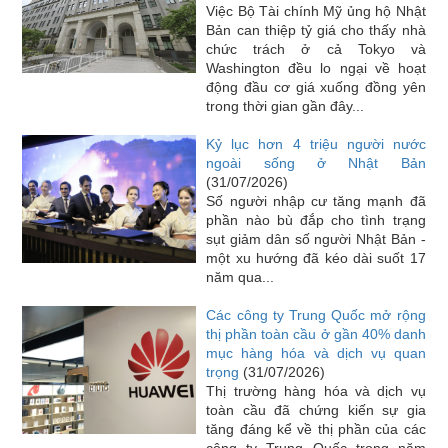
Việc Bộ Tài chính Mỹ ủng hộ Nhật
Bản can thiệp tỷ giá cho thấy nhà
chức trách ở cả Tokyo và
Washington đều lo ngại về hoạt
động đầu cơ giá xuống đồng yên
trong thời gian gần đây...
Kỷ lục hơn 4 triệu người nước
ngoài sống ở Nhật Bản
(31/07/2026)
Số người nhập cư tăng mạnh đã
phần nào bù đắp cho tình trạng
sụt giảm dân số người Nhật Bản -
một xu hướng đã kéo dài suốt 17
năm qua...
Các công ty Trung Quốc mở rộng
thị phần toàn cầu ở gần 40% danh
mục hàng hóa và dịch vụ quan
trọng
(31/07/2026)
Thị trường hàng hóa và dịch vụ
toàn cầu đã chứng kiến sự gia
tăng đáng kể về thị phần của các
công ty Trung Quốc trong năm