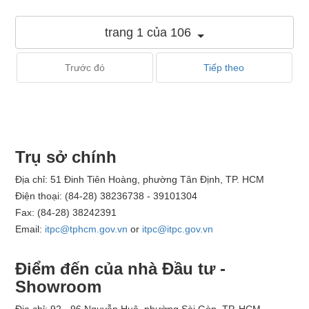
trang 1 của 106
Trước đó
Tiếp theo
Trụ sở chính
Địa chỉ: 51 Đinh Tiên Hoàng, phường Tân Định, TP. HCM
Điện thoại: (84-28) 38236738 - 39101304
Fax: (84-28) 38242391
Email:
itpc@tphcm.gov.vn
or
itpc@itpc.gov.vn
Điểm đến của nhà Đầu tư -
Showroom
Địa chỉ: 92 - 96 Nguyễn Huệ, phường Sài Gòn, TP. HCM