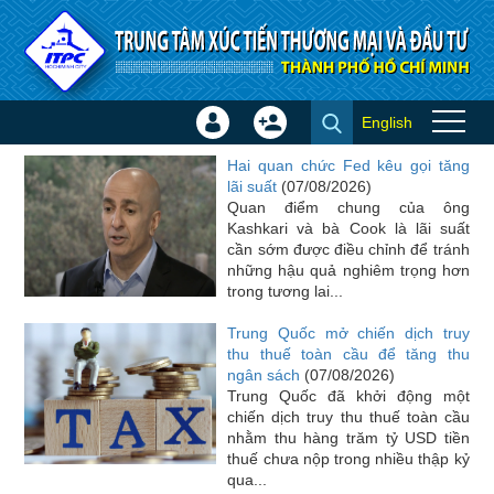
Truy cập nội dung luôn
English
Đăng
Tạo
Tin quốc tế
nhập
tài
Hai quan chức Fed kêu gọi tăng
×
khoản
lãi suất
(07/08/2026)
Quan điểm chung của ông
Kashkari và bà Cook là lãi suất
cần sớm được điều chỉnh để tránh
những hậu quả nghiêm trọng hơn
trong tương lai...
Trung Quốc mở chiến dịch truy
thu thuế toàn cầu để tăng thu
ngân sách
(07/08/2026)
Trung Quốc đã khởi động một
chiến dịch truy thu thuế toàn cầu
nhằm thu hàng trăm tỷ USD tiền
thuế chưa nộp trong nhiều thập kỷ
qua...