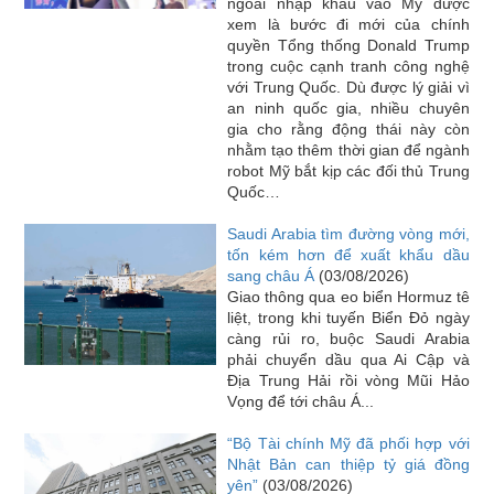
ngoài nhập khẩu vào Mỹ được
xem là bước đi mới của chính
quyền Tổng thống Donald Trump
trong cuộc cạnh tranh công nghệ
với Trung Quốc. Dù được lý giải vì
an ninh quốc gia, nhiều chuyên
gia cho rằng động thái này còn
nhằm tạo thêm thời gian để ngành
robot Mỹ bắt kịp các đối thủ Trung
Quốc…
Saudi Arabia tìm đường vòng mới,
tốn kém hơn để xuất khẩu dầu
sang châu Á
(03/08/2026)
Giao thông qua eo biển Hormuz tê
liệt, trong khi tuyến Biển Đỏ ngày
càng rủi ro, buộc Saudi Arabia
phải chuyển dầu qua Ai Cập và
Địa Trung Hải rồi vòng Mũi Hảo
Vọng để tới châu Á...
“Bộ Tài chính Mỹ đã phối hợp với
Nhật Bản can thiệp tỷ giá đồng
yên”
(03/08/2026)