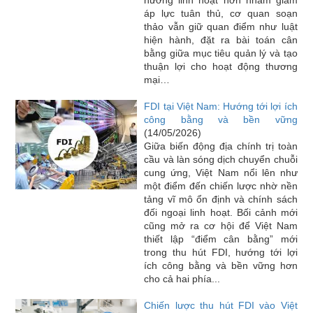
áp lực tuân thủ, cơ quan soạn
thảo vẫn giữ quan điểm như luật
hiện hành, đặt ra bài toán cân
bằng giữa mục tiêu quản lý và tạo
thuận lợi cho hoạt động thương
mại…
FDI tại Việt Nam: Hướng tới lợi ích
công bằng và bền vững
(14/05/2026)
Giữa biến động địa chính trị toàn
cầu và làn sóng dịch chuyển chuỗi
cung ứng, Việt Nam nổi lên như
một điểm đến chiến lược nhờ nền
tảng vĩ mô ổn định và chính sách
đối ngoại linh hoạt. Bối cảnh mới
cũng mở ra cơ hội để Việt Nam
thiết lập “điểm cân bằng” mới
trong thu hút FDI, hướng tới lợi
ích công bằng và bền vững hơn
cho cả hai phía...
Chiến lược thu hút FDI vào Việt