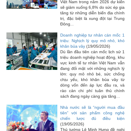
Việt Nam trong năm 2026 dự kiến
sẽ giảm xuống 6,8% do sức ép gia
tăng từ những diễn biến địa chính
trị, đặc biệt là xung đột tại Trung
Đông...
Doanh nghiệp tư nhân cán mốc 1
triệu: Nghịch lý quy mô nhỏ, khó
khăn bủa vây
(19/05/2026)
Dù lần đầu tiên cán mốc lịch sử 1
triệu doanh nghiệp hoạt động, khu
vực kinh tế tư nhân Việt Nam vẫn
đang đối mặt với những nghịch lý
lớn: quy mô nhỏ bé, sức chống
chịu yếu, khó khăn bủa vây từ
dòng vốn đến áp lực đầu ra, và
rào cản chi phí tuân thủ chính
sách đang ngày càng gia tăng…
Nhà nước sẽ là “người mua đầu
tiên” với sản phẩm công nghệ
chiến lược đủ điều kiện
(19/05/2026)
Thủ tướng Lê Minh Hưng đề nghị