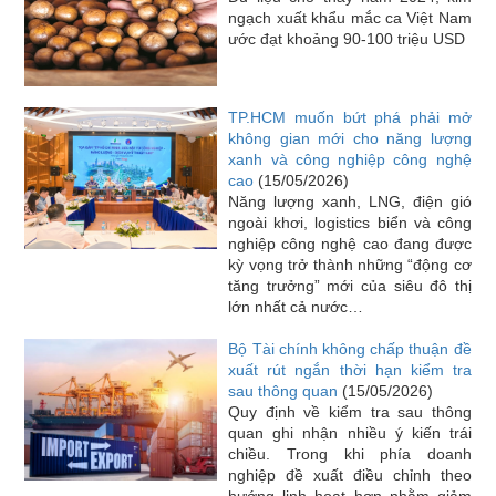
ngạch xuất khẩu mắc ca Việt Nam
ước đạt khoảng 90-100 triệu USD
TP.HCM muốn bứt phá phải mở
không gian mới cho năng lượng
xanh và công nghiệp công nghệ
cao
(15/05/2026)
Năng lượng xanh, LNG, điện gió
ngoài khơi, logistics biển và công
nghiệp công nghệ cao đang được
kỳ vọng trở thành những “động cơ
tăng trưởng” mới của siêu đô thị
lớn nhất cả nước…
Bộ Tài chính không chấp thuận đề
xuất rút ngắn thời hạn kiểm tra
sau thông quan
(15/05/2026)
Quy định về kiểm tra sau thông
quan ghi nhận nhiều ý kiến trái
chiều. Trong khi phía doanh
nghiệp đề xuất điều chỉnh theo
hướng linh hoạt hơn nhằm giảm