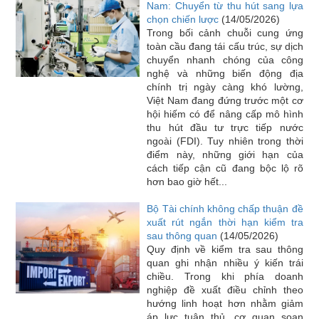
Nam: Chuyển từ thu hút sang lựa
chọn chiến lược
(14/05/2026)
Trong bối cảnh chuỗi cung ứng
toàn cầu đang tái cấu trúc, sự dịch
chuyển nhanh chóng của công
nghệ và những biến động địa
chính trị ngày càng khó lường,
Việt Nam đang đứng trước một cơ
hội hiếm có để nâng cấp mô hình
thu hút đầu tư trực tiếp nước
ngoài (FDI). Tuy nhiên trong thời
điểm này, những giới hạn của
cách tiếp cận cũ đang bộc lộ rõ
hơn bao giờ hết...
Bộ Tài chính không chấp thuận đề
xuất rút ngắn thời hạn kiểm tra
sau thông quan
(14/05/2026)
Quy định về kiểm tra sau thông
quan ghi nhận nhiều ý kiến trái
chiều. Trong khi phía doanh
nghiệp đề xuất điều chỉnh theo
hướng linh hoạt hơn nhằm giảm
áp lực tuân thủ, cơ quan soạn