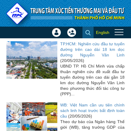
Truy cập nội dung luôn
English
Đăng
Tạo
Tin trong nước
nhập
tài
TP.HCM: Nghiên cứu đầu tư tuyến
×
khoản
đường trên cao dài 18 km dọc
đường Nguyễn Văn Linh
(20/05/2026)
UBND TP. Hồ Chí Minh vừa chấp
thuận nghiên cứu đề xuất đầu tư
tuyến đường trên cao dài gần 18
km dọc đường Nguyễn Văn Linh
theo phương thức đối tác công tư
(PPP)...
WB: Việt Nam cần ưu tiên chính
sách linh hoạt trước bất định toàn
cầu
(20/05/2026)
Theo dự báo của Ngân hàng Thế
giới (WB), tăng trưởng GDP của