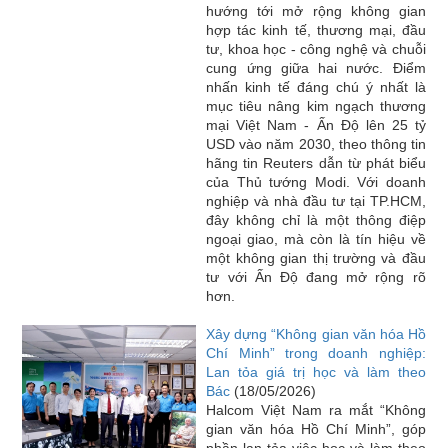
hướng tới mở rộng không gian
hợp tác kinh tế, thương mại, đầu
tư, khoa học - công nghệ và chuỗi
cung ứng giữa hai nước. Điểm
nhấn kinh tế đáng chú ý nhất là
mục tiêu nâng kim ngạch thương
mại Việt Nam - Ấn Độ lên 25 tỷ
USD vào năm 2030, theo thông tin
hãng tin Reuters dẫn từ phát biểu
của Thủ tướng Modi. Với doanh
nghiệp và nhà đầu tư tại TP.HCM,
đây không chỉ là một thông điệp
ngoại giao, mà còn là tín hiệu về
một không gian thị trường và đầu
tư với Ấn Độ đang mở rộng rõ
hơn.
Xây dựng “Không gian văn hóa Hồ
Chí Minh” trong doanh nghiệp:
Lan tỏa giá trị học và làm theo
Bác
(18/05/2026)
Halcom Việt Nam ra mắt “Không
gian văn hóa Hồ Chí Minh”, góp
phần lan tỏa việc học và làm theo