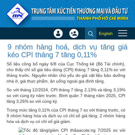
Truy cập nội dung luôn
English
Đăng
Tạo
9 nhóm hàng hoá, dịch vụ tăng
nhập
tài
9 nhóm hàng hoá, dịch vụ tăng giá
giá kéo CPI tháng 7 tăng 0,11%
×
khoản
kéo CPI tháng 7 tăng 0,11%
- Tin trong nước
Số liệu công bố ngày 6/8 của Cục Thống kê (Bộ Tài chính),
cho thấy chỉ số giá tiêu dùng (CPI) tháng 7 tăng 0,11% so với
tháng trước. Nguyên nhân chủ yếu do giá vật liệu bảo dưỡng
nhà ở, giá thực phẩm, ăn uống ngoài gia đình tăng.
So với tháng 12/2024, CPI tháng 7 tăng 2,13% và tăng 3,19%
so với cùng kỳ năm trước. Bình quân 7 tháng năm 2025, CPI
tăng 3,26% so với cùng kỳ.
Trong mức tăng 0,11% của CPI tháng 7 so với tháng trước, có
9 nhóm hàng hóa và dịch vụ có chỉ số giá tăng; 2 nhóm hàng
hóa và dịch vụ có chỉ số giá giảm.