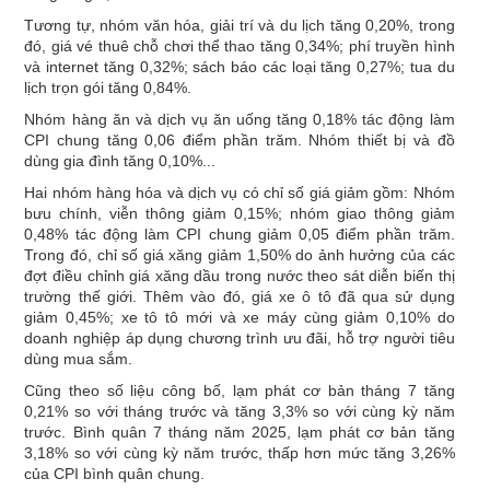
Tương tự, nhóm văn hóa, giải trí và du lịch tăng 0,20%, trong
đó, giá vé thuê chỗ chơi thể thao tăng 0,34%; phí truyền hình
và internet tăng 0,32%; sách báo các loại tăng 0,27%; tua du
lịch trọn gói tăng 0,84%.
Nhóm hàng ăn và dịch vụ ăn uống tăng 0,18% tác động làm
CPI chung tăng 0,06 điểm phần trăm. Nhóm thiết bị và đồ
dùng gia đình tăng 0,10%...
Hai nhóm hàng hóa và dịch vụ có chỉ số giá giảm gồm: Nhóm
bưu chính, viễn thông giảm 0,15%; nhóm giao thông giảm
0,48% tác động làm CPI chung giảm 0,05 điểm phần trăm.
Trong đó, chỉ số giá xăng giảm 1,50% do ảnh hưởng của các
đợt điều chỉnh giá xăng dầu trong nước theo sát diễn biến thị
trường thế giới. Thêm vào đó, giá xe ô tô đã qua sử dụng
giảm 0,45%; xe tô tô mới và xe máy cùng giảm 0,10% do
doanh nghiệp áp dụng chương trình ưu đãi, hỗ trợ người tiêu
dùng mua sắm.
Cũng theo số liệu công bố, lạm phát cơ bản tháng 7 tăng
0,21% so với tháng trước và tăng 3,3% so với cùng kỳ năm
trước. Bình quân 7 tháng năm 2025, lạm phát cơ bản tăng
3,18% so với cùng kỳ năm trước, thấp hơn mức tăng 3,26%
của CPI bình quân chung.