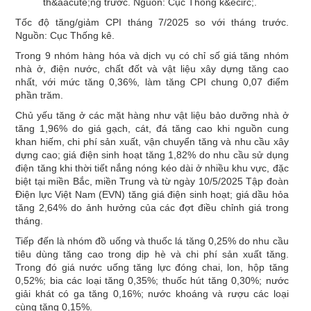
Tốc độ tăng/giảm CPI tháng 7/2025 so với tháng trước.
Nguồn: Cục Thống kê.
Trong 9 nhóm hàng hóa và dịch vụ có chỉ số giá tăng nhóm
nhà ở, điện nước, chất đốt và vật liệu xây dựng tăng cao
nhất, với mức tăng 0,36%, làm tăng CPI chung 0,07 điểm
phần trăm.
Chủ yếu tăng ở các mặt hàng như vật liệu bảo dưỡng nhà ở
tăng 1,96% do giá gạch, cát, đá tăng cao khi nguồn cung
khan hiếm, chi phí sản xuất, vận chuyển tăng và nhu cầu xây
dựng cao; giá điện sinh hoạt tăng 1,82% do nhu cầu sử dụng
điện tăng khi thời tiết nắng nóng kéo dài ở nhiều khu vực, đặc
biệt tại miền Bắc, miền Trung và từ ngày 10/5/2025 Tập đoàn
Điện lực Việt Nam (EVN) tăng giá điện sinh hoạt; giá dầu hỏa
tăng 2,64% do ảnh hưởng của các đợt điều chỉnh giá trong
tháng.
Tiếp đến là nhóm đồ uống và thuốc lá tăng 0,25% do nhu cầu
tiêu dùng tăng cao trong dịp hè và chi phí sản xuất tăng.
Trong đó giá nước uống tăng lực đóng chai, lon, hộp tăng
0,52%; bia các loại tăng 0,35%; thuốc hút tăng 0,30%; nước
giải khát có ga tăng 0,16%; nước khoáng và rượu các loại
cùng tăng 0,15%.