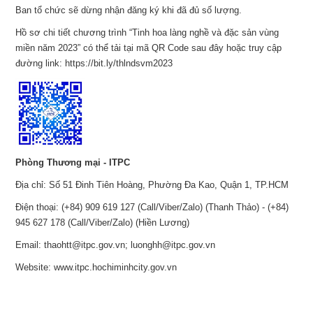
Ban tổ chức sẽ dừng nhận đăng ký khi đã đủ số lượng.
Hồ sơ chi tiết chương trình “Tinh hoa làng nghề và đặc sản vùng
miền năm 2023” có thể tải tại mã QR Code sau đây hoặc truy cập
đường link: https://bit.ly/thlndsvm2023
Phòng Thương mại - ITPC
Địa chỉ: Số 51 Đinh Tiên Hoàng, Phường Đa Kao, Quận 1, TP.HCM
Điện thoại: (+84) 909 619 127 (Call/Viber/Zalo) (Thanh Thảo) - (+84)
945 627 178 (Call/Viber/Zalo) (Hiền Lương)
Email: thaohtt@itpc.gov.vn; luonghh@itpc.gov.vn
Website: www.itpc.hochiminhcity.gov.vn