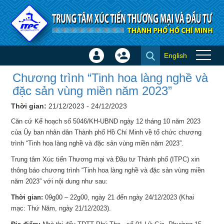
Truy cập nội dung luôn
English
Đăng
Tạo
Chương trình “Tinh hoa làng
nhập
tài
Chương trình “Tinh hoa làng nghề và
nghề và đặc sản vùng miền
×
khoản
đặc sản vùng miền năm 2023”
năm 2023” - Hội chợ - Triển
Thời gian:
21/12/2023 - 24/12/2023
lãm
Căn cứ Kế hoạch số 5046/KH-UBND ngày 12 tháng 10 năm 2023
của Ủy ban nhân dân Thành phố Hồ Chí Minh về tổ chức chương
trình “Tinh hoa làng nghề và đặc sản vùng miền năm 2023”.
Trung tâm Xúc tiến Thương mại và Đầu tư Thành phố (ITPC) xin
thông báo chương trình “Tinh hoa làng nghề và đặc sản vùng miền
năm 2023” với nội dung như sau:
Thời gian:
09g00 – 22g00, ngày 21 đến ngày 24/12/2023 (Khai
mạc: Thứ Năm, ngày 21/12/2023).