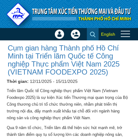
Truy cập nội dung luôn
English
Đăng
Tạo
Cụm gian hàng Thành phố Hồ
nhập
tài
Cụm gian hàng Thành phố Hồ Chí
Chí Minh tại Triển lãm Quốc tế
×
khoản
Minh tại Triển lãm Quốc tế Công
Công nghiệp Thực phẩm Việt
nghiệp Thực phẩm Việt Nam 2025
Nam 2025 (VIETNAM
(VIETNAM FOODEXPO 2025)
FOODEXPO 2025) - Hội chợ -
Thời gian:
12/11/2025 - 15/11/2025
Triển lãm
Triển lãm Quốc tế Công nghiệp thực phẩm Việt Nam (Vietnam
Foodexpo 2025) là sự kiện Xúc tiến Thương mại quan trọng của Bộ
Công thương chủ trì tổ chức thường niên, nhằm phát triển thị
trường nội địa, đẩy mạnh xuất khẩu tại chỗ đối với ngành hàng
nông sản và công nghiệp thực phẩm Việt Nam.
Qua 9 năm tổ chức, Triển lãm đã thể hiện sức hút mạnh mẽ, trở
thành tâm điểm quy tụ số lượng lớn các doanh nghiệp nông sản,