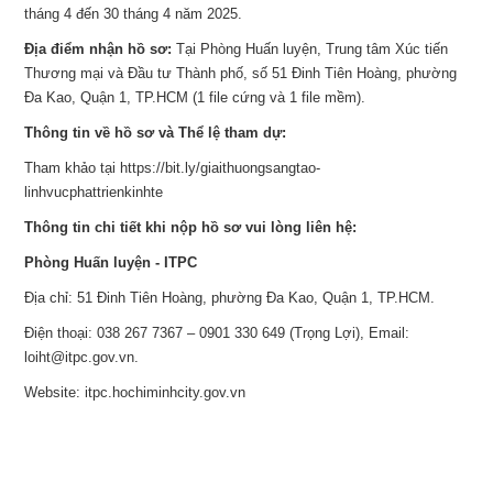
tháng 4 đến 30 tháng 4 năm 2025.
Địa điểm nhận hồ sơ:
Tại Phòng Huấn luyện, Trung tâm Xúc tiến
Thương mại và Đầu tư Thành phố, số 51 Đinh Tiên Hoàng, phường
Đa Kao, Quận 1, TP.HCM (1 file cứng và 1 file mềm).
Thông tin về hồ sơ và Thể lệ tham dự:
Tham khảo tại https://bit.ly/giaithuongsangtao-
linhvucphattrienkinhte
Thông tin chi tiết khi nộp hồ sơ vui lòng liên hệ:
Phòng Huấn luyện - ITPC
Địa chỉ: 51 Đinh Tiên Hoàng, phường Đa Kao, Quận 1, TP.HCM.
Điện thoại: 038 267 7367 – 0901 330 649 (Trọng Lợi), Email:
loiht@itpc.gov.vn.
Website: itpc.hochiminhcity.gov.vn