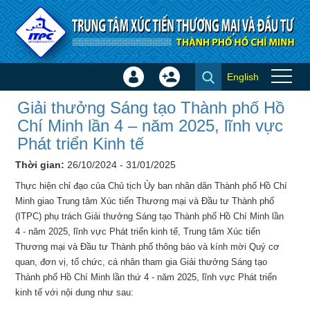
Truy cập nội dung luôn
English
Đăng
Tạo
Giải thưởng Sáng tạo Thành
nhập
tài
Giải thưởng Sáng tạo Thành phố Hồ
phố Hồ Chí Minh lần 4 – năm
×
khoản
Chí Minh lần 4 – năm 2025, lĩnh vực
2025, lĩnh vực Phát triển Kinh
Phát triển Kinh tế
tế - Hội chợ - Triển lãm
Thời gian:
26/10/2024 - 31/01/2025
Thực hiện chỉ đạo của Chủ tịch Ủy ban nhân dân Thành phố Hồ Chí
Minh giao Trung tâm Xúc tiến Thương mại và Đầu tư Thành phố
(ITPC) phụ trách Giải thưởng Sáng tạo Thành phố Hồ Chí Minh lần
4 - năm 2025, lĩnh vực Phát triển kinh tế, Trung tâm Xúc tiến
Thương mại và Đầu tư Thành phố thông báo và kính mời Quý cơ
quan, đơn vị, tổ chức, cá nhân tham gia Giải thưởng Sáng tạo
Thành phố Hồ Chí Minh lần thứ 4 - năm 2025, lĩnh vực Phát triển
kinh tế với nội dung như sau: