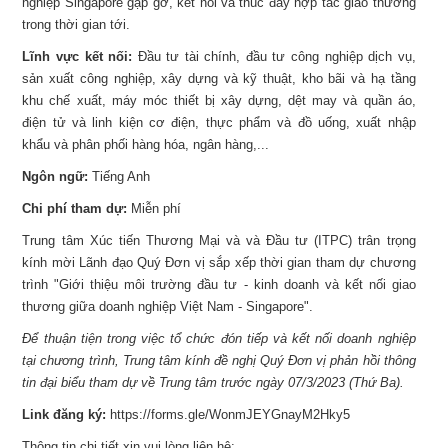
nghiệp Singapore gặp gỡ, kết nối và thúc đẩy hợp tác giao thương
trong thời gian tới.
Lĩnh vực kết nối:
Đầu tư tài chính, đầu tư công nghiệp dịch vụ,
sản xuất công nghiệp, xây dựng và kỹ thuật, kho bãi và hạ tầng
khu chế xuất, máy móc thiết bị xây dựng, dệt may và quần áo,
điện tử và linh kiện cơ điện, thực phẩm và đồ uống, xuất nhập
khẩu và phân phối hàng hóa, ngân hàng,...
Ngôn ngữ:
Tiếng Anh
Chi phí tham dự:
Miễn phí
Trung tâm Xúc tiến Thương Mại và và Đầu tư (ITPC) trân trọng
kính mời Lãnh đạo Quý Đơn vị sắp xếp thời gian tham dự chương
trình "Giới thiệu môi trường đầu tư - kinh doanh và kết nối giao
thương giữa doanh nghiệp Việt Nam - Singapore".
Để thuận tiện trong việc tổ chức đón tiếp và kết nối doanh nghiệp
tại chương trình, Trung tâm kính đề nghị Quý Đơn vị phản hồi thông
tin đại biểu tham dự về Trung tâm trước ngày 07/3/2023 (Thứ Ba).
Link đăng ký:
https://forms.gle/WonmJEYGnayM2Hky5
Thông tin chi tiết xin vui lòng liên hệ: