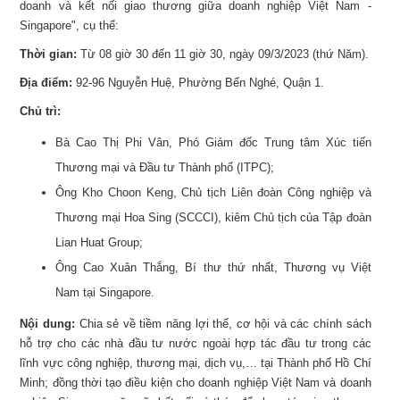
doanh và kết nối giao thương giữa doanh nghiệp Việt Nam -
Singapore", cụ thể:
Thời gian:
Từ 08 giờ 30 đến 11 giờ 30, ngày 09/3/2023 (thứ Năm).
Địa điểm:
92-96 Nguyễn Huệ, Phường Bến Nghé, Quận 1.
Chủ trì:
Bà Cao Thị Phi Vân, Phó Giám đốc Trung tâm Xúc tiến
Thương mại và Đầu tư Thành phố (ITPC);
Ông Kho Choon Keng, Chủ tịch Liên đoàn Công nghiệp và
Thương mại Hoa Sing (SCCCI), kiêm Chủ tịch của Tập đoàn
Lian Huat Group;
Ông Cao Xuân Thắng, Bí thư thứ nhất, Thương vụ Việt
Nam tại Singapore.
Nội dung:
Chia sẻ về tiềm năng lợi thế, cơ hội và các chính sách
hỗ trợ cho các nhà đầu tư nước ngoài hợp tác đầu tư trong các
lĩnh vực công nghiệp, thương mại, dịch vụ,… tại Thành phố Hồ Chí
Minh; đồng thời tạo điều kiện cho doanh nghiệp Việt Nam và doanh