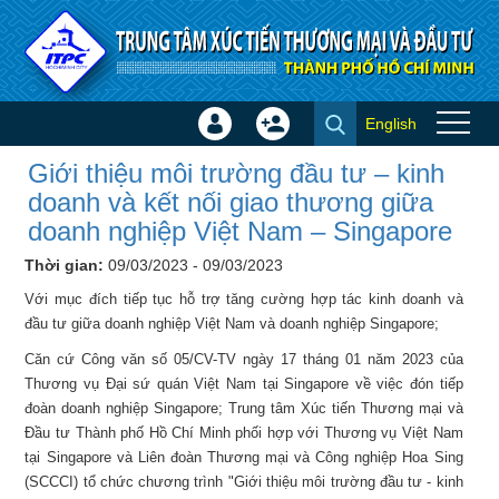
Truy cập nội dung luôn
English
Đăng
Tạo
Giới thiệu môi trường đầu tư –
nhập
tài
Giới thiệu môi trường đầu tư – kinh
kinh doanh và kết nối giao
×
khoản
doanh và kết nối giao thương giữa
thương giữa doanh nghiệp Việt
doanh nghiệp Việt Nam – Singapore
Nam – Singapore - Hội thảo -
Thời gian:
09/03/2023 - 09/03/2023
Đào tạo
Với mục đích tiếp tục hỗ trợ tăng cường hợp tác kinh doanh và
đầu tư giữa doanh nghiệp Việt Nam và doanh nghiệp Singapore;
Căn cứ Công văn số 05/CV-TV ngày 17 tháng 01 năm 2023 của
Thương vụ Đại sứ quán Việt Nam tại Singapore về việc đón tiếp
đoàn doanh nghiệp Singapore; Trung tâm Xúc tiến Thương mại và
Đầu tư Thành phố Hồ Chí Minh phối hợp với Thương vụ Việt Nam
tại Singapore và Liên đoàn Thương mại và Công nghiệp Hoa Sing
(SCCCI) tổ chức chương trình "Giới thiệu môi trường đầu tư - kinh