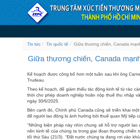
Truy cập nội dung luôn
Giữa thương chiến, Canada 
Tin tức
Tin quốc tế
Giữa thương chiến, Canada mạnh 
Giữa thương chiến, Canada mạnh 
Kế hoạch được công bố hơn một tuần sau khi ông Carne
Trudeau.
Theo kế hoạch, để giảm thiểu tác động kinh tế từ rào 
thời cho phép doanh nghiệp hoãn nộp thuế thu nhập và
ngày 30/6/2025.
Bên cạnh đó, Chính phủ Canada cũng sẽ triển khai một 
để người lao động bị ảnh hưởng bởi thuế quan Mỹ tiếp c
“Những biện pháp này nhìn chung sẽ hỗ trợ người lao 
nền kinh tế của chúng ta trong giai đoạn thương chiến 
tối thứ Sáu (21/3). “Đất nước chúng ta đang rơi vào k