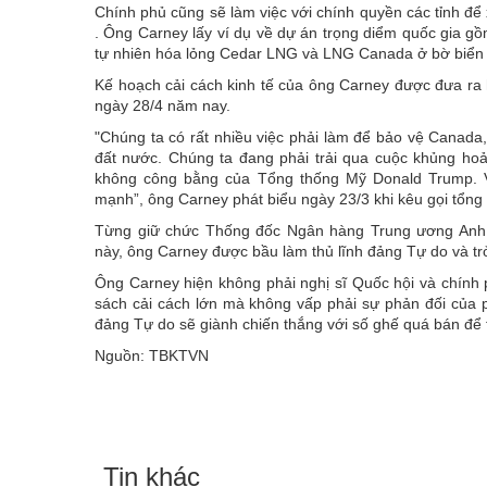
Chính phủ cũng sẽ làm việc với chính quyền các tỉnh để 
. Ông Carney lấy ví dụ về dự án trọng diểm quốc gia gồ
tự nhiên hóa lỏng Cedar LNG và LNG Canada ở bờ biển 
Kế hoạch cải cách kinh tế của ông Carney được đưa ra 
ngày 28/4 năm nay.
"Chúng ta có rất nhiều việc phải làm để bảo vệ Canad
đất nước. Chúng ta đang phải trải qua cuộc khủng ho
không công bằng của Tổng thống Mỹ Donald Trump. V
mạnh”, ông Carney phát biểu ngày 23/3 khi kêu gọi tổng
Từng giữ chức Thống đốc Ngân hàng Trung ương Anh
này, ông Carney được bầu làm thủ lĩnh đảng Tự do và t
Ông Carney hiện không phải nghị sĩ Quốc hội và chính p
sách cải cách lớn mà không vấp phải sự phản đối của p
đảng Tự do sẽ giành chiến thắng với số ghế quá bán để 
Nguồn: TBKTVN
Tin khác