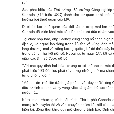
ra”.
Sau phát biểu của Thủ tướng, Bộ trưởng Công nghiệp C
Canada (314 triệu USD) dành cho cơ quan phát triển
hưởng bởi thuế quan của Mỹ.
Dưới áp lực thuế quan của đối tác thương mại lớn nh
Canada đã triển khai một số biện pháp trả đũa nhằm và
Tại cuộc họp báo, ông Carney cũng công bố cách biện p
dịch vụ và người lao động trong 13 tỉnh và vùng lãnh t
lang thương mại và năng lượng quốc gia” để thúc đẩy h
trọng cũng như kết nối số. Ngoài ra, từ ngày 1/7, tất c
giữa các tỉnh sẽ được gỡ bỏ.
“Với các quy định hài hòa, chúng ta có thể tạo ra một
phát biểu “Đã đến lúc phải xây dựng những thứ mà chún
từng chứng kiến”.
“Một dự án, một lần đánh giá phê duyệt duy nhất”, ông C
đầu tư kinh doanh và kỳ vọng việc cắt giảm thủ tục hàn
nước này.
Nằm trong chương trình cải cách, Chính phủ Canada 
mạng lưới truyền tải và vận chuyển nhằm kết nối các đ
hiện tại, đồng thời tăng quy mô chương trình bảo lãnh c