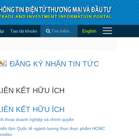
ập
Tạo tài khoản
English
quốc tế
×
ĐĂNG KÝ NHẬN TIN TỨC
LIÊN KẾT HỮU ÍCH
LIÊN KẾT HỮU ÍCH
ối thoại doanh nghiệp và chính quyền
riển lãm Quốc tế ngành lương thực thực phẩm HCMC
oodex