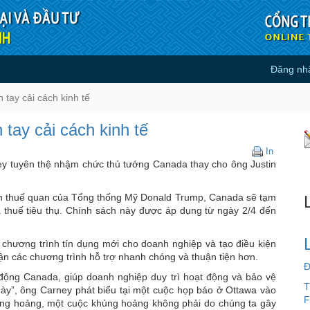
Đăng nh
mạnh tay cải cách kinh tế - Tin 
tay cải cách kinh tế
tay cải cách kinh tế
Giữa
In
thương
y tuyên thệ nhậm chức thủ tướng Canada thay cho ông Justin
chiến,
Canada
cản thuế quan của Tổng thống Mỹ Donald Trump, Canada sẽ tạm
mạnh
 thuế tiêu thụ. Chính sách này được áp dụng từ ngày 2/4 đến
tay
cải
cách
chương trình tín dụng mới cho doanh nghiệp và tạo điều kiện
kinh
ận các chương trình hỗ trợ nhanh chóng và thuận tiện hơn.
tế
Đ
động Canada, giúp doanh nghiệp duy trì hoạt động và bảo vệ
T
này”, ông Carney phát biểu tại một cuộc họp báo ở Ottawa vào
F
hủng hoảng, một cuộc khủng hoảng không phải do chúng ta gây