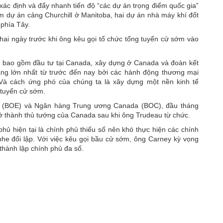
xác định và đẩy nhanh tiến độ “các dự án trọng điểm quốc gia”
m dự án cảng Churchill ở Manitoba, hai dự án nhà máy khí đốt
phía Tây.
hai ngày trước khi ông kêu gọi tổ chức tổng tuyển cử sớm vào
a, bao gồm đầu tư tại Canada, xây dựng ở Canada và đoàn kết
ảng lớn nhất từ trước đến nay bởi các hành động thương mại
à cách ứng phó của chúng ta là xây dựng một nền kinh tế
 tuyển cử sớm.
 (BOE) và Ngân hàng Trung ương Canada (BOC), đầu tháng
rở thành thủ tướng của Canada sau khi ông Trudeau từ chức.
hủ hiện tại là chính phủ thiểu số nên khó thực hiện các chính
he đối lập. Với việc kêu gọi bầu cử sớm, ông Carney kỳ vọng
thành lập chính phủ đa số.