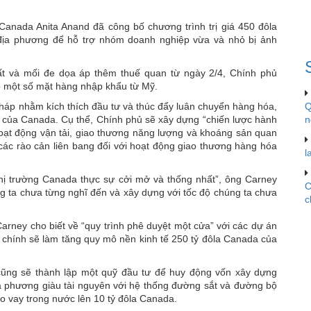
anada Anita Anand đã công bố chương trình trị giá 450 đôla
 địa phương để hỗ trợ nhóm doanh nghiệp vừa và nhỏ bị ảnh
ất và mối đe dọa áp thêm thuế quan từ ngày 2/4, Chính phủ
o một số mặt hàng nhập khẩu từ Mỹ.
háp nhằm kích thích đầu tư và thúc đẩy luân chuyển hàng hóa,
Q
hổ của Canada. Cụ thể, Chính phủ sẽ xây dựng “chiến lược hành
n
oạt động vận tải, giao thương năng lượng và khoáng sản quan
ả các rào cản liên bang đối với hoạt động giao thương hàng hóa
l
 thị trường Canada thực sự cởi mở và thống nhất”, ông Carney
C
g ta chưa từng nghĩ đến và xây dựng với tốc độ chúng ta chưa
c
arney cho biết về “quy trình phê duyệt một cửa” với các dự án
h chính sẽ làm tăng quy mô nền kinh tế 250 tỷ đôla Canada của
cũng sẽ thành lập một quỹ đầu tư để huy động vốn xây dựng
ịa phương giàu tài nguyên với hệ thống đường sắt và đường bộ
ho vay trong nước lên 10 tỷ đôla Canada.