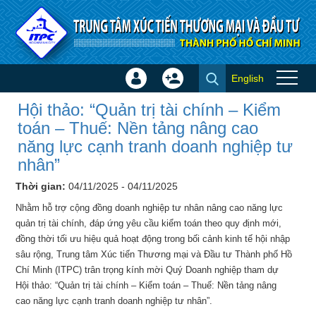
Truy cập nội dung luôn
English
Đăng
Tạo
Hội thảo: “Quản trị tài chính –
nhập
tài
Hội thảo: “Quản trị tài chính – Kiểm
Kiểm toán – Thuế: Nền tảng
×
khoản
toán – Thuế: Nền tảng nâng cao
nâng cao năng lực cạnh tranh
năng lực cạnh tranh doanh nghiệp tư
doanh nghiệp tư nhân” - Hội
nhân”
thảo - Đào tạo
Thời gian:
04/11/2025 - 04/11/2025
Nhằm hỗ trợ cộng đồng doanh nghiệp tư nhân nâng cao năng lực
quản trị tài chính, đáp ứng yêu cầu kiểm toán theo quy định mới,
đồng thời tối ưu hiệu quả hoạt động trong bối cảnh kinh tế hội nhập
sâu rộng, Trung tâm Xúc tiến Thương mại và Đầu tư Thành phố Hồ
Chí Minh (ITPC) trân trọng kính mời Quý Doanh nghiệp tham dự
Hội thảo: “Quản trị tài chính – Kiểm toán – Thuế: Nền tảng nâng
cao năng lực cạnh tranh doanh nghiệp tư nhân”.