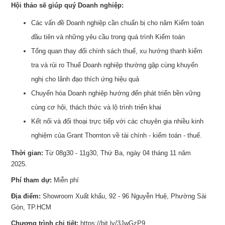
Hội thảo sẽ giúp quý Doanh nghiệp:
Các vấn đề Doanh nghiệp cần chuẩn bị cho năm Kiểm toán
đầu tiên và những yêu cầu trong quá trình Kiểm toán
Tổng quan thay đổi chính sách thuế, xu hướng thanh kiểm
tra và rủi ro Thuế Doanh nghiệp thường gặp cùng khuyến
nghị cho lãnh đạo thích ứng hiệu quả
Chuyển hóa Doanh nghiệp hướng đến phát triển bền vững
cùng cơ hội, thách thức và lộ trình triển khai
Kết nối và đối thoại trực tiếp với các chuyên gia nhiều kinh
nghiệm của Grant Thornton về tài chính - kiểm toán - thuế.
Thời gian:
Từ 08g30 - 11g30, Thứ Ba, ngày 04 tháng 11 năm
2025.
Phí tham dự:
Miễn phí
Địa điểm:
Showroom Xuất khẩu, 92 - 96 Nguyễn Huệ, Phường Sài
Gòn, TP.HCM
Chương trình chi tiết:
https://bit.ly/3JwGzP9