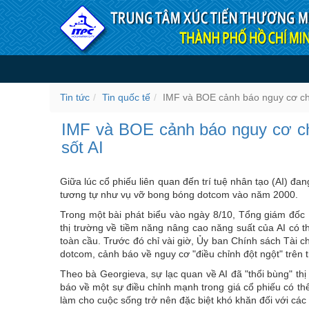
Truy cập nội dung luôn
IMF và BOE cảnh báo nguy c
Tin tức
Tin quốc tế
IMF và BOE cảnh báo nguy cơ chứ
IMF và BOE cảnh báo nguy cơ ch
sốt AI
Giữa lúc cổ phiếu liên quan đến trí tuệ nhân tạo (AI) đ
tương tự như vụ vỡ bong bóng dotcom vào năm 2000.
Trong một bài phát biểu vào ngày 8/10, Tổng giám đốc 
thị trường về tiềm năng nâng cao năng suất của AI có th
toàn cầu. Trước đó chỉ vài giờ, Ủy ban Chính sách Tài
dotcom, cảnh báo về nguy cơ "điều chỉnh đột ngột" trên t
Theo bà Georgieva, sự lạc quan về AI đã "thổi bùng" thị 
báo về một sự điều chỉnh mạnh trong giá cổ phiếu có th
làm cho cuộc sống trở nên đặc biệt khó khăn đối với các