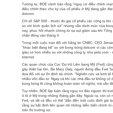
Tương tự, BOE cảnh báo rằng "nguy cơ điều chỉnh mạnh c
điều chỉnh theo chu kỳ của cổ phiếu ở Mỹ đang gần đạ
dotcom.
Chỉ số S&P 500 - thước đo giá cổ phiếu các công ty lớn 
so với bình quân lịch sử" nhưng vẫn dưới mức của bo
nay, phục hồi nhanh chóng từ sự sụt giảm sau khi Tổn
chấn động vào tháng 4.
Trong một cuộc trao đổi với hãng tin CNBC, CEO Jensen
"khác biệt đáng kể" so với bong bóng dotcom vì các côn
giàu có hơn nhiều so với những công ty như pets.com - m
internet.
Các quan chức của Cục Dự trữ Liên bang Mỹ (Fed) cũng 
gây thiệt hại lớn. Bà Mary Daly, người đứng đầu Fed S
dọa đối với sự ổn định tài chính. "Nghiên cứu và kinh tế
nhiều vốn đầu tư. Ngay cả khi các nhà đầu tư không có
bong bóng AI cũng không hoàn toàn vô nghĩa, mà vẫn để l
Tuy nhiên, BOE lập luận rằng nguy cơ đảo ngược thị trườ
ô tô ở Mỹ trong những tháng gần đây. Ngoài ra, còn có nh
Fed, và tất cả đều có thể "dẫn đến một cuộc định giá 
rằng sự bất định liên quan tới những diễn biến chính t
trên thị trường nợ.