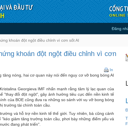
Đăng nh
ơ chứng khoán đột ngột điều chỉn
ng khoán đột ngột điều chỉnh vì cơn sốt AI
ứng khoán đột ngột điều chỉnh vì cơn
IMF
In
và
ang tăng nóng, hai cơ quan này nói đến nguy cơ vỡ bong bóng AI
BOE
cảnh
Kristalina Georgieva IMF nhấn mạnh rằng tâm lý lạc quan của
báo
ể "thay đổi đột ngột", gây ảnh hưởng tiêu cực đến nền kinh tế
nguy
 chính của BOE cũng đưa ra những so sánh với vụ vỡ bong bóng
cơ
hị trường tài chính toàn cầu.
chứng
Đ
khoán
trường và hỗ trợ nền kinh tế thế giới. Tuy nhiên, bà cũng cảnh
đột
T
ể "kéo giảm tăng trưởng toàn cầu, phơi bày những điểm yếu và
ngột
F
 nước đang phát triển".
điều