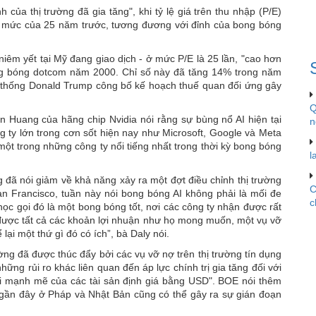
chỉnh
ủa thị trường đã gia tăng", khi tỷ lệ giá trên thu nhập (P/E)
vì
t mức của 25 năm trước, tương đương với đỉnh của bong bóng
cơn
sốt
niêm yết tại Mỹ đang giao dịch - ở mức P/E là 25 lần, "cao hơn
AI
ng bóng dotcom năm 2000. Chỉ số này đã tăng 14% trong năm
g thống Donald Trump công bố kế hoạch thuế quan đối ứng gây
Q
 Huang của hãng chip Nvidia nói rằng sự bùng nổ AI hiện tại
n
g ty lớn trong cơn sốt hiện nay như Microsoft, Google và Meta
ột trong những công ty nổi tiếng nhất trong thời kỳ bong bóng
l
đã nói giảm về khả năng xảy ra một đợt điều chỉnh thị trường
C
an Francisco, tuần này nói bong bóng AI không phải là mối đe
c
 học gọi đó là một bong bóng tốt, nơi các công ty nhận được rất
 được tất cả các khoản lợi nhuận như họ mong muốn, một vụ vỡ
ại một thứ gì đó có ích”, bà Daly nói.
ng đã được thúc đẩy bởi các vụ vỡ nợ trên thị trường tín dụng
ững rủi ro khác liên quan đến áp lực chính trị gia tăng đối với
lại mạnh mẽ của các tài sản định giá bằng USD". BOE nói thêm
rị gần đây ở Pháp và Nhật Bản cũng có thể gây ra sự gián đoạn