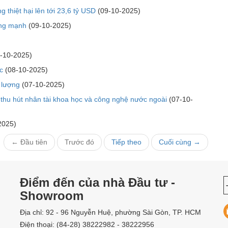
 thiệt hại lên tới 23,6 tỷ USD
(09-10-2025)
ăng mạnh
(09-10-2025)
-10-2025)
c
(08-10-2025)
 lượng
(07-10-2025)
 thu hút nhân tài khoa học và công nghệ nước ngoài
(07-10-
2025)
← Đầu tiên
Trước đó
Tiếp theo
Cuối cùng →
Điểm đến của nhà Đầu tư -
Showroom
Địa chỉ: 92 - 96 Nguyễn Huệ, phường Sài Gòn, TP. HCM
Điện thoại: (84-28) 38222982 - 38222956