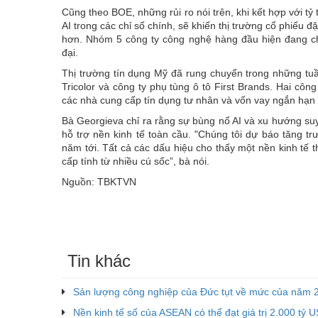
Cũng theo BOE, những rủi ro nói trên, khi kết hợp với tỷ 
AI trong các chỉ số chính, sẽ khiến thị trường cổ phiếu đ
hơn. Nhóm 5 công ty công nghệ hàng đầu hiện đang ch
đại.
Thị trường tín dụng Mỹ đã rung chuyển trong những tu
Tricolor và công ty phụ tùng ô tô First Brands. Hai cô
các nhà cung cấp tín dụng tư nhân và vốn vay ngắn hạn 
Bà Georgieva chỉ ra rằng sự bùng nổ AI và xu hướng suy
hỗ trợ nền kinh tế toàn cầu. "Chúng tôi dự báo tăng tr
năm tới. Tất cả các dấu hiệu cho thấy một nền kinh tế 
cấp tính từ nhiều cú sốc”, bà nói.
Nguồn: TBKTVN
Tin khác
Sản lượng công nghiệp của Đức tụt về mức của năm 
Nền kinh tế số của ASEAN có thể đạt giá trị 2.000 tỷ