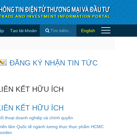
ập
Tạo tài khoản
English
h vì cơn sốt AI - Tin quốc tế
×
ĐĂNG KÝ NHẬN TIN TỨC
LIÊN KẾT HỮU ÍCH
LIÊN KẾT HỮU ÍCH
ối thoại doanh nghiệp và chính quyền
riển lãm Quốc tế ngành lương thực thực phẩm HCMC
oodex