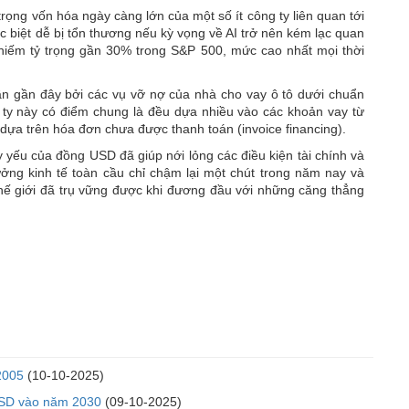
trọng vốn hóa ngày càng lớn của một số ít công ty liên quan tới
ặc biệt dễ bị tổn thương nếu kỳ vọng về AI trở nên kém lạc quan
iếm tỷ trọng gần 30% trong S&P 500, mức cao nhất mọi thời
ần gần đây bởi các vụ vỡ nợ của nhà cho vay ô tô dưới chuẩn
ng ty này có điểm chung là đều dựa nhiều vào các khoản vay từ
dựa trên hóa đơn chưa được thanh toán (invoice financing).
 yếu của đồng USD đã giúp nới lỏng các điều kiện tài chính và
ưởng kinh tế toàn cầu chỉ chậm lại một chút trong năm nay và
thế giới đã trụ vững được khi đương đầu với những căng thẳng
2005
(10-10-2025)
 USD vào năm 2030
(09-10-2025)