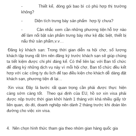
-
Thiết kế, đóng gói bao bì có phù hợp thị trường
không?
-
Diện tích trưng bày sản phẩm hợp lý chưa?
-
Cân nhắc xem cần những phương tiện hỗ trợ nào
để làm nổi bật sản phẩm trưng bày như kệ đặc biệt, thiết bị
nấu thử sản phẩm,v.v…
·
Đăng ký khách sạn:
Trong thời gian diễn ra hội chợ, số lượng
khách tập trung rất lớn nên đăng ký trước khách sạn sẽ giúp chúng
ta tiết kiệm được chi phí đáng kể. Có thể liên lạc với Ban tổ chức
để đăng ký những dịch vụ này vì mỗi hội chợ, Ban tổ chức đều kết
hợp với các công ty du lịch để tạo điều kiện cho khách dễ dàng đặt
khách sạn, phương tiện đi lại…
·
Xin visa:
Đây là bước rất quan trọng cần phải được thực hiện
càng sớm càng tốt. Theo qui định của EU, hồ sơ xin visa phải
được nộp trước thời gian khởi hành 1 tháng với khá nhiều giấy tờ
liên quan, do đó, doanh nghiệp nên dành 2 tháng trước khi đoàn lên
đường cho việc xin visa.
4. Nên chọn hình thức tham gia theo nhóm gian hàng quốc gia