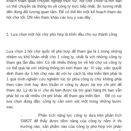
khách tham quan chuyên nghiệp thực sự, hội chợ chính là nơi bạn
có thể chuyển tải thông tin về công ty trực tiếp nhất, ấn tượng nhất
đến đúng đối tượng quan tâm. Để có thể lên một kế hoạch tham dự
hội chợ tốt, DN nên tham khảo các lưu ý sau đây :
1. Lựa chọn một hội chợ phù hợp là khởi đầu cho sự thành công
Lựa chọn 1 hội chợ quốc tế phù hợp để tham gia là 1 trong những
nhiệm vụ khó khăn nhất cho 1 công ty, nhất là với những công ty
tham gia lần đầu tiên. Có rất nhiều thông tin về hội chợ và công ty
có thể quá tải với những thông tin mời tham dự. Vì vậy, việc quyết
định tham dự 1 hội chợ nào đó với tư cách là nhà triển lãm phải là
1 quá trình nghiên cứu nghiêm túc từ phía công ty chứ không phải
theo cảm tính hay đơn thuần vì công ty được tài trợ chi phí để
tham dự. Lý do là vì cho dù bạn được tài trợ gian hàng thì bạn vẫn
phải bỏ ra rất nhiều chi phí khác để tham gia triển lãm. Để có sự
lựa chọn đúng đắn, công ty cần xem xét một trong những bước
sau:
-
Phân tích năng lực công ty dựa trên phân tích
SWOT để thấy được tiềm năng của công ty nằm ở thị
trường nào, sản phẩm nào của công ty phù hợp với phân