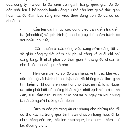
của công ty mà còn là đại diện cả ngành hàng, quốc gia. Do đó,
cần phải lên 1 kế hoạch hành động cụ thể cần làm gì và thời gian
hoàn tất để đảm bảo rằng mọi việc theo đúng tiến độ và có sự
chuẩn bị.
-
Cần lên danh mục các công việc cần kiểm tra kiểm
tra (checklist) và lịch trình (schedule) cụ thể nhằm tránh bỏ
sót nhiều chi tiết,
-
Cần chuẩn bị các công việc càng sớm càng tốt vì
sẽ giúp công ty tiết kiệm chi phí vì càng về cuối chi phí
càng tăng. Ít nhất phải có thời gian 4 tháng để chuẩn bị
cho 1 hội chợ có qui mô nhỏ.
-
Nên xem xét kỹ sơ đồ gian hàng, vị trí các khu vực
cần liên hệ về hành chính, hậu cần để không mất thời gian
tìm kiếm vì khuôn viên của hội chợ thường rất lớn. Ngoài
ra, cần phải biết có những khái niệm nhất định về nơi mình
đến, sưu tầm bản đồ khu vực nơi sẽ ở ngay cả khi chúng
ta đã có người hướng dẫn đoàn.
-
Đưa ra các phương án dự phòng cho những rắc rối
có thể xảy ra trong quá trình vận chuyển hàng hóa, đi lại
như: hàng đến trễ, thất lạc catalogue, brochure…thậm chí
lạc đường,v.v….