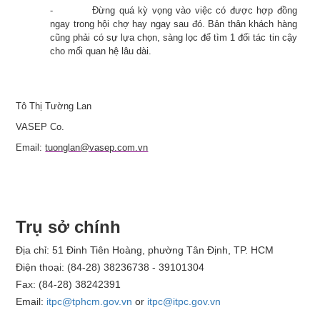
-
Đừng quá kỳ vọng vào việc có được hợp đồng
ngay trong hội chợ hay ngay sau đó. Bản thân khách hàng
cũng phải có sự lựa chọn, sàng lọc để tìm 1 đối tác tin cậy
cho mối quan hệ lâu dài.
Tô Thị Tường Lan
VASEP Co.
Email:
tuonglan@vasep.com.vn
Trụ sở chính
Địa chỉ: 51 Đinh Tiên Hoàng, phường Tân Định, TP. HCM
Điện thoại: (84-28) 38236738 - 39101304
Fax: (84-28) 38242391
Email:
itpc@tphcm.gov.vn
or
itpc@itpc.gov.vn