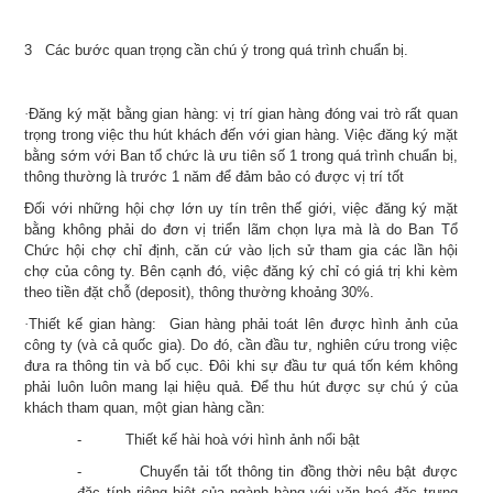
3 Các bước quan trọng cần chú ý trong quá trình chuẩn bị.
·
Đăng ký mặt bằng gian hàng:
vị trí gian hàng đóng vai trò rất quan
trọng trong việc thu hút khách đến với gian hàng. Việc đăng ký mặt
bằng sớm với Ban tổ chức là ưu tiên số 1 trong quá trình chuẩn bị,
thông thường là trước 1 năm để đảm bảo có được vị trí tốt
Đối với những hội chợ lớn uy tín trên thế giới, việc đăng ký mặt
bằng không phải do đơn vị triển lãm chọn lựa mà là do Ban Tổ
Chức hội chợ chỉ định, căn cứ vào lịch sử tham gia các lần hội
chợ của công ty. Bên cạnh đó, việc đăng ký chỉ có giá trị khi kèm
theo tiền đặt chỗ (deposit), thông thường khoảng 30%.
·
Thiết kế gian hàng:
Gian hàng phải toát lên được hình ảnh của
công ty (và cả quốc gia). Do đó, cần đầu tư, nghiên cứu trong việc
đưa ra thông tin và bố cục. Đôi khi sự đầu tư quá tốn kém không
phải luôn luôn mang lại hiệu quả. Để thu hút được sự chú ý của
khách tham quan, một gian hàng cần:
-
Thiết kế hài hoà với hình ảnh nổi bật
-
Chuyển tải tốt thông tin đồng thời nêu bật được
đặc tính riêng biệt của ngành hàng với văn hoá đặc trưng