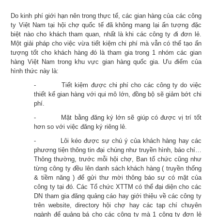
Do kinh phí giới hạn nên trong thực tế, các gian hàng của các công
ty Việt Nam tại hội chợ quốc tế đã không mang lại ấn tượng đặc
biệt nào cho khách tham quan, nhất là khi các công ty đi đơn lẻ.
Một giải pháp cho việc vừa tiết kiệm chi phí mà vẫn có thể tạo ấn
tượng tốt cho khách hàng đó là tham gia trong 1 nhóm các gian
hàng Việt Nam trong khu vực gian hàng quốc gia. Ưu điểm của
hình thức này là:
-
Tiết kiệm được chi phí cho các công ty do việc
thiết kế gian hàng với qui mô lớn, đồng bộ sẽ giảm bớt chi
phí.
-
Mặt bằng đăng ký lớn sẽ giúp có được vị trí tốt
hơn so với việc đăng ký riêng lẻ.
-
Lôi kéo được sự chú ý của khách hàng hay các
phương tiện thông tin đại chúng như truyền hình, báo chí…
Thông thường, trước mỗi hội chợ, Ban tổ chức cũng như
từng công ty đều lên danh sách khách hàng ( truyền thống
& tiềm năng ) để gửi thư mời thông báo sự có mặt của
công ty tại đó. Các Tổ chức XTTM có thể đại diện cho các
DN tham gia đăng quảng cáo hay giới thiệu về các công ty
trên website, directory hội chợ hay các tạp chí chuyên
ngành để quảng bá cho các công ty mà 1 công ty đơn lẻ