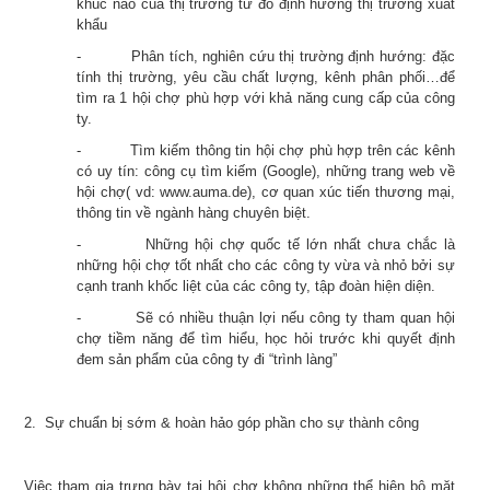
khúc nào của thị trường từ đó định hướng thị trường xuất
khẩu
-
Phân tích, nghiên cứu thị trường định hướng: đặc
tính thị trường, yêu cầu chất lượng, kênh phân phối…để
tìm ra 1 hội chợ phù hợp với khả năng cung cấp của công
ty.
-
Tìm kiếm thông tin hội chợ phù hợp trên các kênh
có uy tín: công cụ tìm kiếm (Google), những trang web về
hội chợ( vd: www.auma.de), cơ quan xúc tiến thương mại,
thông tin về ngành hàng chuyên biệt.
-
Những hội chợ quốc tế lớn nhất chưa chắc là
những hội chợ tốt nhất cho các công ty vừa và nhỏ bởi sự
cạnh tranh khốc liệt của các công ty, tập đoàn hiện diện.
-
Sẽ có nhiều thuận lợi nếu công ty tham quan hội
chợ tiềm năng để tìm hiểu, học hỏi trước khi quyết định
đem sản phẩm của công ty đi “trình làng”
2. Sự chuẩn bị sớm & hoàn hảo góp phần cho sự thành công
Việc tham gia trưng bày tại hội chợ không những thể hiện bộ mặt