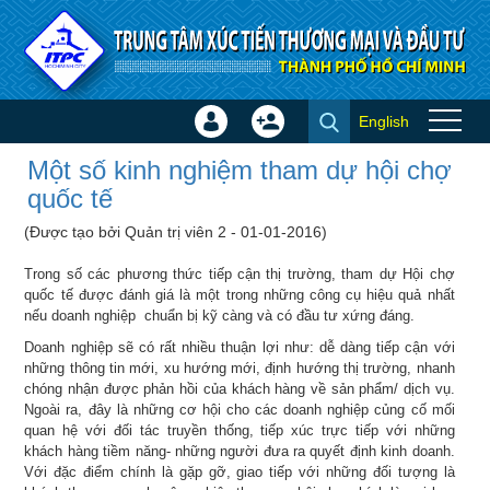
Truy cập nội dung luôn
English
Đăng
Tạo
Một số kinh nghiệm tham dự
nhập
tài
Một số kinh nghiệm tham dự hội chợ
hội chợ quốc tế - Bí quyết
×
khoản
quốc tế
(Được tạo bởi Quản trị viên 2 - 01-01-2016)
Trong số các phương thức tiếp cận thị trường, tham dự Hội chợ
quốc tế được đánh giá là một trong những công cụ hiệu quả nhất
nếu doanh nghiệp chuẩn bị kỹ càng và có đầu tư xứng đáng.
Doanh nghiệp sẽ có rất nhiều thuận lợi như: dễ dàng tiếp cận với
những thông tin mới, xu hướng mới, định hướng thị trường, nhanh
chóng nhận được phản hồi của khách hàng về sản phẩm/ dịch vụ.
Ngoài ra, đây là những cơ hội cho các doanh nghiệp củng cố mối
quan hệ với đối tác truyền thống, tiếp xúc trực tiếp với những
khách hàng tiềm năng- những người đưa ra quyết định kinh doanh.
Với đặc điểm chính là gặp gỡ, giao tiếp với những đối tượng là