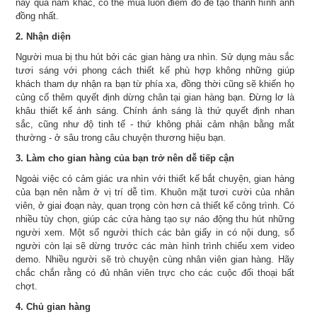
này qua năm khác, có thể mua luôn điểm đó để tạo thành hình ảnh
đồng nhất.
2. Nhận diện
Người mua bị thu hút bởi các gian hàng ưa nhìn. Sử dụng màu sắc
tươi sáng với phong cách thiết kế phù hợp không những giúp
khách tham dự nhận ra bạn từ phía xa, đồng thời cũng sẽ khiến họ
củng cố thêm quyết định dừng chân tại gian hàng bạn. Đừng lơ là
khâu thiết kế ánh sáng. Chính ánh sáng là thứ quyết định nhan
sắc, cũng như độ tinh tế - thứ không phải cảm nhận bằng mắt
thường - ở sâu trong câu chuyện thương hiệu bạn.
3. Làm cho gian hàng của bạn trở nên dễ tiếp cận
Ngoài việc có cảm giác ưa nhìn với thiết kế bắt chuyện, gian hàng
của bạn nên nằm ở vị trí dễ tìm. Khuôn mặt tươi cười của nhân
viên, ở giai đoạn này, quan trọng còn hơn cả thiết kế công trình. Có
nhiều tùy chọn, giúp các cửa hàng tạo sự náo động thu hút những
người xem. Một số người thích các bản giấy in có nội dung, số
người còn lại sẽ dừng trước các màn hình trình chiếu xem video
demo. Nhiều người sẽ trò chuyện cùng nhân viên gian hàng. Hãy
chắc chắn rằng có đủ nhân viên trực cho các cuộc đối thoại bất
chợt.
4. Chủ gian hàng