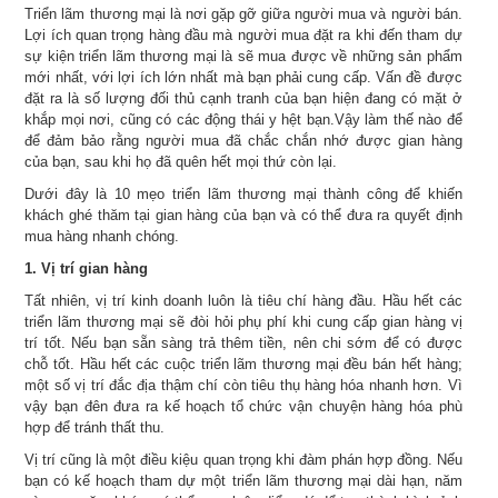
Triển lãm thương mại là nơi gặp gỡ giữa người mua và người bán.
Lợi ích quan trọng hàng đầu mà người mua đặt ra khi đến tham dự
sự kiện triển lãm thương mại là sẽ mua được về những sản phẩm
mới nhất, với lợi ích lớn nhất mà bạn phải cung cấp. Vấn đề được
đặt ra là số lượng đối thủ cạnh tranh của bạn hiện đang có mặt ở
khắp mọi nơi, cũng có các động thái y hệt bạn.Vậy làm thế nào để
để đảm bảo rằng người mua đã chắc chắn nhớ được gian hàng
của bạn, sau khi họ đã quên hết mọi thứ còn lại.
Dưới đây là 10 mẹo triển lãm thương mại thành công để khiến
khách ghé thăm tại gian hàng của bạn và có thể đưa ra quyết định
mua hàng nhanh chóng.
1. Vị trí gian hàng
Tất nhiên, vị trí kinh doanh luôn là tiêu chí hàng đầu. Hầu hết các
triển lãm thương mại sẽ đòi hỏi phụ phí khi cung cấp gian hàng vị
trí tốt. Nếu bạn sẵn sàng trả thêm tiền, nên chi sớm để có được
chỗ tốt. Hầu hết các cuộc triển lãm thương mại đều bán hết hàng;
một số vị trí đắc địa thậm chí còn tiêu thụ hàng hóa nhanh hơn. Vì
vậy bạn đên đưa ra kế hoạch tổ chức vận chuyện hàng hóa phù
hợp để tránh thất thu.
Vị trí cũng là một điều kiệu quan trọng khi đàm phán hợp đồng. Nếu
bạn có kế hoạch tham dự một triển lãm thương mại dài hạn, năm