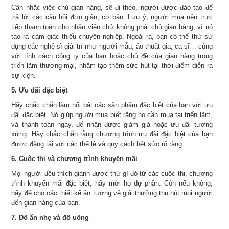
Cân nhắc việc chủ gian hàng, sẽ đi theo, người được đào tạo để
trả lời các câu hỏi đơn giản, cơ bản. Lưu ý, người mua nên trực
tiếp thanh toán cho nhân viên chứ không phải chủ gian hàng, vì nó
tạo ra cảm giác thiếu chuyên nghiệp. Ngoài ra, bạn có thể thử sử
dụng các nghệ sĩ giải trí như người mẫu, ảo thuật gia, ca sĩ… cùng
với tính cách công ty của bạn hoặc chủ đề của gian hàng trong
triển lãm thương mại, nhằm tạo thêm sức hút tại thời điểm diễn ra
sự kiện.
5. Ưu đãi đặc biệt
Hãy chắc chắn làm nổi bật các sản phẩm đặc biệt của bạn với ưu
đãi đặc biệt. Nó giúp người mua biết rằng họ cần mua tại triển lãm,
và thanh toán ngay, để nhận được giảm giá hoặc ưu đãi tương
xứng. Hãy chắc chắn rằng chương trình ưu đãi đặc biệt của bạn
được đăng tải với các thể lệ và quy cách hết sức rõ ràng.
6. Cuộc thi và chương trình khuyến mãi
Mọi người đều thích giành được thứ gì đó từ các cuộc thi, chương
trình khuyến mãi đặc biệt, hãy mời họ dự phần. Còn nếu không,
hãy để cho các thiết kế ấn tượng về giải thưởng thu hút mọi người
đến gian hàng của bạn.
7. Đồ ăn nhẹ và đồ uống