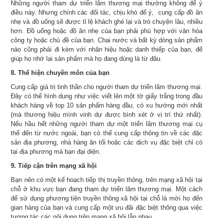
Những người tham dự triển lãm thương mại thường không để ý
điều này. Nhưng chính các đối tác, chịu khó để ý, cung cấp đồ ăn
nhẹ và đồ uống sẽ được tỉ lệ khách ghé lại và trò chuyện lâu, nhiều
hơn. Đồ uống hoặc đồ ăn nhẹ của bạn phải phù hợp với văn hóa
công ty hoặc chủ đề của bạn. Chai nước và bất kỳ dòng sản phẩm
nào cũng phải đi kèm với nhãn hiệu hoặc danh thiếp của bạn, để
giúp họ nhớ lại sản phẩm mà họ đang dùng là từ đâu.
8. Thể hiện chuyên môn của bạn
Cung cấp giá trị tinh thần cho người tham dự triển lãm thương mại.
Đây có thể hình dung như việc viết lên một tờ giấy trắng trong đầu
khách hàng về top 10 sản phẩm hàng đầu, có xu hướng mới nhất
(mà thương hiệu mình vinh dự được bình xét ở vị trí thứ nhất).
Nếu hầu hết những người tham dự một triển lãm thương mại cụ
thể đến từ nước ngoài, bạn có thể cung cấp thông tin về các đặc
sản địa phương, nhà hàng ăn tối hoặc các dịch vụ đặc biệt chỉ có
tại địa phương mà bạn đại diện.
9. Tiếp cận trên mạng xã hội
Bạn nên có một kế hoạch tiếp thị truyền thông, trên mạng xã hội tại
chỗ ở khu vực bạn đang tham dự triển lãm thương mại. Một cách
để sử dụng phương tiện truyền thông xã hội tại chỗ là mời họ đến
gian hàng của bạn và cung cấp một ưu đãi đặc biệt thông qua việc
tương tác các nội dung trên mạng xã hội lẫn nhau.