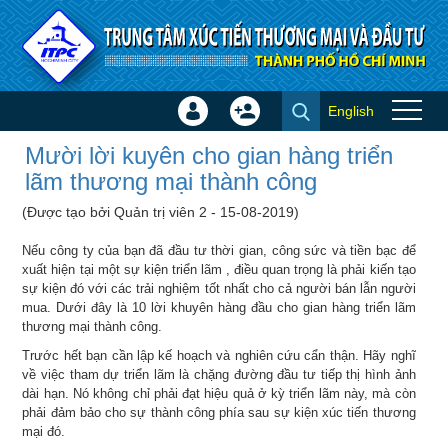
Truy cập nội dung luôn
English
Đăng
Tạo
Mười lời kuyên cho gian hàng
nhập
tài
Mười lời kuyên cho gian hàng triển
triển lãm thương mại thành
×
khoản
lãm thương mại thành công
công - Bí quyết
(Được tạo bởi Quản trị viên 2 - 15-08-2019)
Nếu công ty của bạn đã đầu tư thời gian, công sức và tiền bạc để
xuất hiện tại một sự kiện triển lãm , điều quan trọng là phải kiến tạo
sự kiện đó với các trải nghiệm tốt nhất cho cả người bán lẫn người
mua. Dưới đây là 10 lời khuyên hàng đầu cho gian hàng triển lãm
thương mại thành công.
Trước hết bạn cần lập kế hoạch và nghiên cứu cẩn thận. Hãy nghĩ
về việc tham dự triển lãm là chặng đường đầu tư tiếp thị hình ảnh
dài hạn. Nó không chỉ phải đạt hiệu quả ở kỳ triển lãm này, mà còn
phải đảm bảo cho sự thành công phía sau sự kiện xúc tiến thương
mại đó.