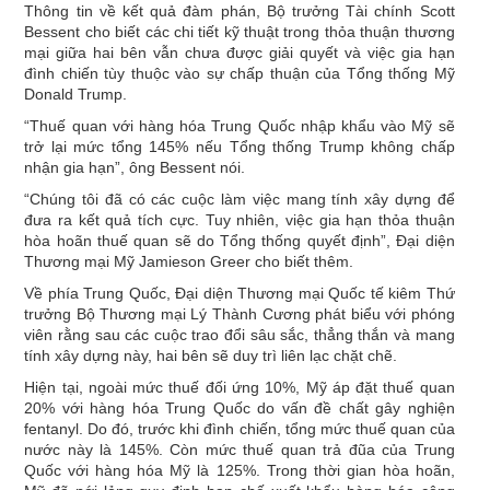
Thông tin về kết quả đàm phán, Bộ trưởng Tài chính Scott
Bessent cho biết các chi tiết kỹ thuật trong thỏa thuận thương
mại giữa hai bên vẫn chưa được giải quyết và việc gia hạn
đình chiến tùy thuộc vào sự chấp thuận của Tổng thống Mỹ
Donald Trump.
“Thuế quan với hàng hóa Trung Quốc nhập khẩu vào Mỹ sẽ
trở lại mức tổng 145% nếu Tổng thống Trump không chấp
nhận gia hạn”, ông Bessent nói.
“Chúng tôi đã có các cuộc làm việc mang tính xây dựng để
đưa ra kết quả tích cực. Tuy nhiên, việc gia hạn thỏa thuận
hòa hoãn thuế quan sẽ do Tổng thống quyết định”, Đại diện
Thương mại Mỹ Jamieson Greer cho biết thêm.
Về phía Trung Quốc, Đại diện Thương mại Quốc tế kiêm Thứ
trưởng Bộ Thương mại Lý Thành Cương phát biểu với phóng
viên rằng sau các cuộc trao đổi sâu sắc, thẳng thắn và mang
tính xây dựng này, hai bên sẽ duy trì liên lạc chặt chẽ.
Hiện tại, ngoài mức thuế đối ứng 10%, Mỹ áp đặt thuế quan
20% với hàng hóa Trung Quốc do vấn đề chất gây nghiện
fentanyl. Do đó, trước khi đình chiến, tổng mức thuế quan của
nước này là 145%. Còn mức thuế quan trả đũa của Trung
Quốc với hàng hóa Mỹ là 125%. Trong thời gian hòa hoãn,