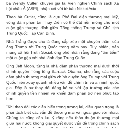
bà Wendy Cutler, chuyên gia tại Viện nghiên Chính sách Xã
hội châu Á (ASPI), nhận xét với tờ báo Nikkei Asia.
Theo bà Cutler, cũng là cựu Phó Đại diện thương mại Mỹ,
vòng đàm phán tại Thụy Điển có thể đặt nền móng cho một
cuộc gặp thượng đỉnh giữa Tổng thống Trump và Chủ tịch
Trung Quốc Tập Cận Bình.
Nhà Trắng được cho là đang sắp xếp một chuyến thăm của
ông Trump tới Trung Quốc trong năm nay. Tuy nhiên, trên
mạng xã hội Truth Social, ông phủ nhận rằng đang “tìm tiếm”
một cuộc gặp với nhà lãnh đạo Trung Quốc.
Ông Jeff Moon, từng là nhà đàm phán thương mại dưới thời
chính quyền Tổng tống Barrack Obama, cho rằng các cuộc
đàm phán thương mại giữa chính quyền ông Trump với Trung
Quốc hiện xoay quanh nhiều vấn đề chính trị và an ninh quốc
gia. Đây là sự thay đổi đáng kể so với lập trường của các
chính quyền tiền nhiệm và khiến đàm phán trở nên phức tạp
hơn.
“Khi theo dõi các diễn biến trong tương lai, điều quan trọng là
phải tách biệt các vấn đề thương mại và ngoại giao với nhau.
Chúng ta cũng cần lưu ý rằng nếu thỏa thuận thương mại
giữa hai nước không giải quyết được vấn đề trong chính sách