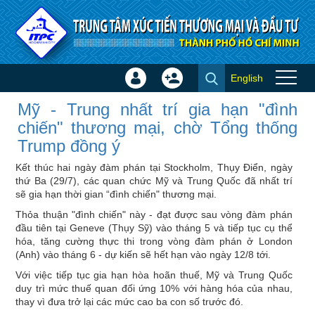
Truy cập nội dung luôn
English
Đăng
Tạo
Mỹ - Trung nhất trí gia hạn
nhập
tài
Mỹ - Trung nhất trí gia hạn "đình
"đình chiến" thương mại, chờ
×
khoản
chiến" thương mại, chờ Tổng thống
Tổng thống Trump đồng ý - Tin
Trump đồng ý
quốc tế
Kết thúc hai ngày đàm phán tại Stockholm, Thụy Điển, ngày
thứ Ba (29/7), các quan chức Mỹ và Trung Quốc đã nhất trí
sẽ gia hạn thời gian “đình chiến" thương mại.
Thỏa thuận "đình chiến" này - đạt được sau vòng đàm phán
đầu tiên tại Geneve (Thụy Sỹ) vào tháng 5 và tiếp tục cụ thể
hóa, tăng cường thực thi trong vòng đàm phán ở London
(Anh) vào tháng 6 - dự kiến sẽ hết hạn vào ngày 12/8 tới.
Với việc tiếp tục gia hạn hòa hoãn thuế, Mỹ và Trung Quốc
duy trì mức thuế quan đối ứng 10% với hàng hóa của nhau,
thay vì đưa trở lại các mức cao ba con số trước đó.