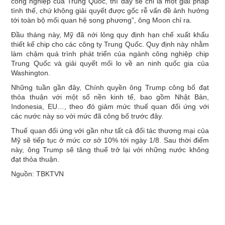
công nghiệp của Trung Quốc, thì đây sẽ chỉ là một giải pháp
tình thế, chứ không giải quyết được gốc rễ vấn đề ảnh hưởng
tới toàn bộ mối quan hệ song phương”, ông Moon chỉ ra.
Đầu tháng này, Mỹ đã nới lỏng quy định hạn chế xuất khẩu
thiết kế chip cho các công ty Trung Quốc. Quy định này nhằm
làm chậm quá trình phát triển của ngành công nghiệp chip
Trung Quốc và giải quyết mối lo về an ninh quốc gia của
Washington.
Những tuần gần đây, Chính quyền ông Trump công bố đạt
thỏa thuận với một số nền kinh tế, bao gồm Nhật Bản,
Indonesia, EU…, theo đó giảm mức thuế quan đối ứng với
các nước này so với mức đã công bố trước đây.
Thuế quan đối ứng với gần như tất cả đối tác thương mại của
Mỹ sẽ tiếp tục ở mức cơ sở 10% tới ngày 1/8. Sau thời điểm
này, ông Trump sẽ tăng thuế trở lại với những nước không
đạt thỏa thuận.
Nguồn: TBKTVN