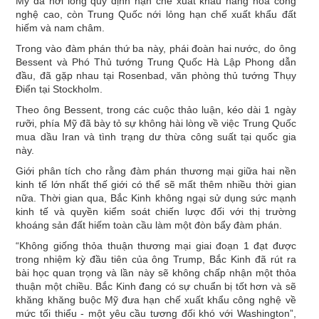
Mỹ đã nới lỏng quy định hạn chế xuất khẩu hàng hóa công
nghệ cao, còn Trung Quốc nới lỏng hạn chế xuất khẩu đất
hiếm và nam châm.
Trong vào đàm phán thứ ba này, phái đoàn hai nước, do ông
Bessent và Phó Thủ tướng Trung Quốc Hà Lập Phong dẫn
đầu, đã gặp nhau tại Rosenbad, văn phòng thủ tướng Thụy
Điển tại Stockholm.
Theo ông Bessent, trong các cuộc thảo luận, kéo dài 1 ngày
rưỡi, phía Mỹ đã bày tỏ sự không hài lòng về việc Trung Quốc
mua dầu Iran và tình trạng dư thừa công suất tại quốc gia
này.
Giới phân tích cho rằng đàm phán thương mại giữa hai nền
kinh tế lớn nhất thế giới có thể sẽ mất thêm nhiều thời gian
nữa. Thời gian qua, Bắc Kinh không ngại sử dụng sức mạnh
kinh tế và quyền kiểm soát chiến lược đối với thị trường
khoáng sản đất hiếm toàn cầu làm một đòn bẩy đàm phán.
“Không giống thỏa thuận thương mại giai đoạn 1 đạt được
trong nhiệm kỳ đầu tiên của ông Trump, Bắc Kinh đã rút ra
bài học quan trọng và lần này sẽ không chấp nhận một thỏa
thuận một chiều. Bắc Kinh đang có sự chuẩn bị tốt hơn và sẽ
khăng khăng buộc Mỹ đưa hạn chế xuất khẩu công nghệ về
mức tối thiểu - một yêu cầu tương đối khó với Washington”,