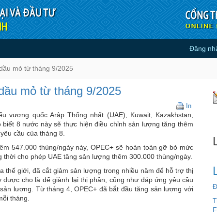
Đăng nh
ượng dầu mỏ từ tháng 9/2025 - T
dầu mỏ từ tháng 9/2025
ầu mỏ từ tháng 9/2025
OPEC+
In
sẽ
iểu vương quốc Arập Thống nhất (UAE), Kuwait, Kazakhstan,
tăng
 biết 8 nước này sẽ thực hiện điều chỉnh sản lượng tăng thêm
mạnh
 yêu cầu của tháng 8.
sản
g thêm 547.000 thùng/ngày này, OPEC+ sẽ hoàn toàn gỡ bỏ mức
lượng
ồng thời cho phép UAE tăng sản lượng thêm 300.000 thùng/ngày.
dầu
mỏ
hế giới, đã cắt giảm sản lượng trong nhiều năm để hỗ trợ thị
từ
 được cho là để giành lại thị phần, cũng như đáp ứng yêu cầu
tháng
Đ
ản lượng. Từ tháng 4, OPEC+ đã bắt đầu tăng sản lượng với
9/2025
mỗi tháng.
T
F