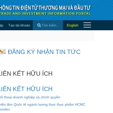
ập
Tạo tài khoản
English
in quốc tế
×
ĐĂNG KÝ NHẬN TIN TỨC
LIÊN KẾT HỮU ÍCH
LIÊN KẾT HỮU ÍCH
ối thoại doanh nghiệp và chính quyền
riển lãm Quốc tế ngành lương thực thực phẩm HCMC
oodex