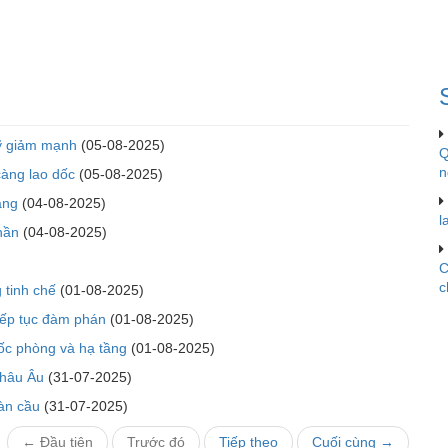
Mỹ giảm mạnh
(05-08-2025)
Q
n
àng lao dốc
(05-08-2025)
áng
(04-08-2025)
l
hần
(04-08-2025)
C
c
 tinh chế
(01-08-2025)
tiếp tục đàm phán
(01-08-2025)
ốc phòng và hạ tầng
(01-08-2025)
châu Âu
(31-07-2025)
oàn cầu
(31-07-2025)
← Đầu tiên
Trước đó
Tiếp theo
Cuối cùng →