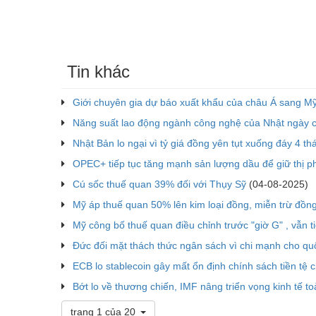
Tin khác
Giới chuyên gia dự báo xuất khẩu của châu Á sang 
Năng suất lao động ngành công nghệ của Nhật ngày c
Nhật Bản lo ngại vì tỷ giá đồng yên tụt xuống đáy 4 th
OPEC+ tiếp tục tăng mạnh sản lượng dầu để giữ thị p
Cú sốc thuế quan 39% đối với Thụy Sỹ
(04-08-2025)
Mỹ áp thuế quan 50% lên kim loại đồng, miễn trừ đồng
Mỹ công bố thuế quan điều chỉnh trước "giờ G" , vẫn 
Đức đối mặt thách thức ngân sách vì chi mạnh cho qu
ECB lo stablecoin gây mất ổn định chính sách tiền tệ 
Bớt lo về thương chiến, IMF nâng triển vọng kinh tế t
trang 1 của 20