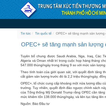
Truy cập nội dung luôn
OPEC+ sẽ tăng mạnh sản l
Tin tức
Tin quốc tế
OPEC+ sẽ tăng mạnh sản lượng 
OPEC+ sẽ tăng mạnh sản lượng d
Tuyên bố chung được Saudi Arabia, Nga, Iraq, Các T
Algeria và Oman nhất trí trong cuộc họp hàng tháng cho
547.000 thùng/ngày trong tháng 9 so với mức sản lượng
Theo tính toán của giới quan sát, với quyết định tăn
cắt giảm sản lượng trước đó là 2,2 triệu thùng/ngày, đ
OPEC+, tổ chức cung cấp khoảng một nửa lượng dầu của t
trường. Tuy nhiên, quyết định đảo ngược chính sách này
của Tổng thống Mỹ Donald Trump rằng OPEC cần tăng s
mức khiêm tốn 138.000 thùng/ngày, và liên tục tăng lên 
Nguồn: Báo Đầu tư