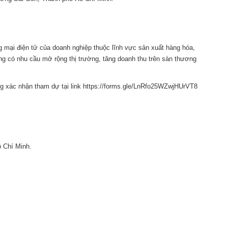
điện
tử”
 mại điện tử của doanh nghiệp thuộc lĩnh vực sản xuất hàng hóa,
ng có nhu cầu mở rộng thị trường, tăng doanh thu trên sàn thương
g xác nhận tham dự tại link https://forms.gle/LnRfo25WZwjHUrVT8
 Chí Minh.