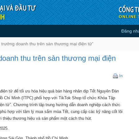
Đăng nh
ưởng doanh thu trên sàn thương m
trưởng doanh thu trên sàn thương mại điện tử”
doanh thu trên sàn thương mại điện
Tập
In
huấn
“Thúc
điện tử để tối ưu hóa hiệu quả bán hàng nhân dịp Tết Nguyên Đán
đẩy
tăng
ồ Chí Minh (ITPC) phối hợp với TikTok Shop tổ chức Khóa Tập
trưởng
iện tử”. Chương trình tập trung hướng dẫn doanh nghiệp cách thức
doanh
 phù hợp với tâm lý mua sắm mùa Tết, cung cấp các kỹ năng cốt lõi
thu
ới thiệu thương hiệu và sản phẩm một cách thu hút.
trên
sàn
2025.
thương
mại
ờng Sài Gòn, Thành phố Hồ Chí Minh.