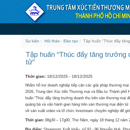
Truy cập nội dung luôn
Tập huấn “Thúc đẩy tăng tr
Sự kiện
Hội thảo - Đào tạo
Tập huấn “Thúc đẩy tăng 
Tập huấn “Thúc đẩy tăng trưởng 
tử”
Thời gian:
18/12/2025 - 18/12/2025
Nhằm hỗ trợ doanh nghiệp tiếp cận các giải pháp thương mại 
2026, Trung tâm Xúc tiến Thương mại và Đầu tư Thành phố H
huấn “Thúc đẩy tăng trưởng doanh thu trên sàn thương mại đ
quảng bá và vận hành gian hàng trên sàn thương mại điện tử
về sản xuất video và tổ chức livestream chuyên nghiệp để gi
Thời gian:
08g30 – 17g00, Thứ Năm, ngày 18 tháng 12 năm 
Địa điểm:
Showroom Xuất khẩu, số 92 - 96 Nguyễn Huệ, Phư