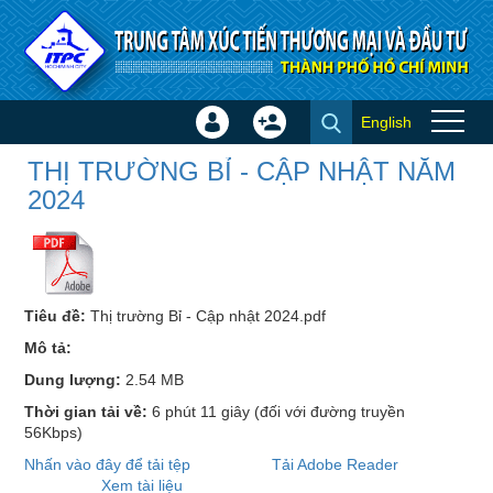
Truy cập nội dung luôn
English
Đăng
Tạo
THỊ TRƯỜNG BỈ - CẬP NHẬT
nhập
tài
THỊ TRƯỜNG BỈ - CẬP NHẬT NĂM
NĂM 2024 - Thông tin thị
×
khoản
2024
trường
Tiêu đề:
Thị trường Bỉ - Cập nhật 2024.pdf
Mô tả:
Dung lượng:
2.54 MB
Thời gian tải về:
6 phút 11 giây
(đối với đường truyền
56Kbps)
Nhấn vào đây để tải tệp
Tải Adobe Reader
Xem tài liệu