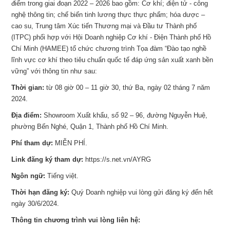
điểm trong giai đoạn 2022 – 2026 bao gồm: Cơ khí; điện tử - công
nghệ thông tin; chế biến tinh lương thực thực phẩm; hóa dược –
cao su, Trung tâm Xúc tiến Thương mại và Đầu tư Thành phố
(ITPC) phối hợp với Hội Doanh nghiệp Cơ khí - Điện Thành phố Hồ
Chí Minh (HAMEE) tổ chức chương trình Tọa đàm “Đào tạo nghề
lĩnh vực cơ khí theo tiêu chuẩn quốc tế đáp ứng sản xuất xanh bền
vững” với thông tin như sau:
Thời gian:
từ 08 giờ 00 – 11 giờ 30, thứ Ba, ngày 02 tháng 7 năm
2024.
Địa điểm:
Showroom Xuất khẩu, số 92 – 96, đường Nguyễn Huệ,
phường Bến Nghé, Quận 1, Thành phố Hồ Chí Minh.
Phí tham dự:
MIỄN PHÍ.
Link đăng ký tham dự:
https://s.net.vn/AYRG
Ngôn ngữ:
Tiếng việt.
Thời hạn đăng ký:
Quý Doanh nghiệp vui lòng gửi đăng ký đến hết
ngày 30/6/2024.
Thông tin chương trình vui lòng liên hệ: