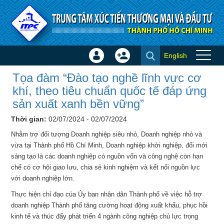
Truy cập nội dung luôn
English
Đăng
Tạo
Tọa đàm “Đào tạo nghề lĩnh
nhập
tài
Tọa đàm “Đào tạo nghề lĩnh vực cơ
vực cơ khí, theo tiêu chuẩn
×
khoản
khí, theo tiêu chuẩn quốc tế đáp ứng
quốc tế đáp ứng sản xuất xanh
sản xuất xanh bền vững”
bền vững” - Hội thảo - Đào tạo
Thời gian:
02/07/2024 - 02/07/2024
Nhằm trợ đối tượng Doanh nghiệp siêu nhỏ, Doanh nghiệp nhỏ và
vừa tại Thành phố Hồ Chí Minh, Doanh nghiệp khởi nghiệp, đổi mới
sáng tạo là các doanh nghiệp có nguồn vốn và công nghệ còn hạn
chế có cơ hội giao lưu, chia sẻ kinh nghiệm và kết nối nguồn lực
với doanh nghiệp lớn.
Thực hiện chỉ đạo của Ủy ban nhân dân Thành phố về việc hỗ trợ
doanh nghiệp Thành phố tăng cường hoạt động xuất khẩu, phục hồi
kinh tế và thúc đẩy phát triển 4 ngành công nghiệp chủ lực trọng