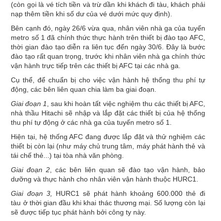
(còn gọi là vé tích tiền và trừ dần khi khách đi tàu, khách phải
nạp thêm tiền khi số dư của vé dưới mức quy định).
Bên cạnh đó, ngày 26/6 vừa qua, nhân viên nhà ga của tuyến
metro số 1 đã chính thức thực hành trên thiết bị đào tạo AFC,
thời gian đào tạo diễn ra liên tục đến ngày 30/6. Đây là bước
đào tạo rất quan trọng, trước khi nhân viên nhà ga chính thức
vận hành trực tiếp trên các thiết bị AFC tại các nhà ga.
Cụ thể, để chuẩn bị cho việc vận hành hệ thống thu phí tự
động, các bên liên quan chia làm ba giai đoạn.
Giai đoạn 1
, sau khi hoàn tất việc nghiệm thu các thiết bị AFC,
nhà thầu Hitachi sẽ nhập và lắp đặt các thiết bị của hệ thống
thu phí tự động ở các nhà ga của tuyến metro số 1.
Hiện tại, hệ thống AFC đang được lắp đặt và thử nghiệm các
thiết bị còn lại (như máy chủ trung tâm, máy phát hành thẻ và
tái chế thẻ...) tại tòa nhà văn phòng.
Giai đoạn 2
, các bên liên quan sẽ đào tạo vận hành, bảo
dưỡng và thực hành cho nhân viên vận hành thuộc HURC1.
Giai đoạn 3,
HURC1 sẽ phát hành khoảng 600.000 thẻ đi
tàu ở thời gian đầu khi khai thác thương mại. Số lượng còn lại
sẽ được tiếp tục phát hành bởi công ty này.