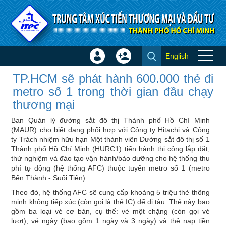
Truy cập nội dung luôn
English
Đăng
Tạo
TP.HCM sẽ phát hành 600.000
nhập
tài
TP.HCM sẽ phát hành 600.000 thẻ đi
thẻ đi metro số 1 trong thời
×
khoản
metro số 1 trong thời gian đầu chạy
gian đầu chạy thương mại - Tin
thương mại
trong nước
Ban Quản lý đường sắt đô thị Thành phố Hồ Chí Minh
(MAUR) cho biết đang phối hợp với Công ty Hitachi và Công
ty Trách nhiệm hữu hạn Một thành viên Đường sắt đô thị số 1
Thành phố Hồ Chí Minh (HURC1) tiến hành thi công lắp đặt,
thử nghiệm và đào tạo vận hành/bảo dưỡng cho hệ thống thu
phí tự động (hệ thống AFC) thuộc tuyến metro số 1 (metro
Bến Thành - Suối Tiên).
Theo đó, hệ thống AFC sẽ cung cấp khoảng 5 triệu thẻ thông
minh không tiếp xúc (còn gọi là thẻ IC) để đi tàu. Thẻ này bao
gồm ba loại vé cơ bản, cụ thể: vé một chặng (còn gọi vé
lượt), vé ngày (bao gồm 1 ngày và 3 ngày) và thẻ nạp tiền