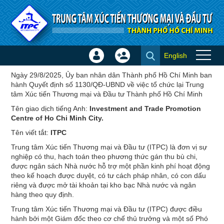
Truy cập nội dung luôn
English
Đăng
Tạo
Giới thiệu ITPC
nhập
tài
Ngày 29/8/2025, Ủy ban nhân dân Thành phố Hồ Chí Minh ban
×
khoản
hành Quyết định số 1130/QĐ-UBND về việc tổ chức lại Trung
tâm Xúc tiến Thương mại và Đầu tư Thành phố Hồ Chí Minh
Tên giao dịch tiếng Anh:
Investment and Trade Promotion
Centre of Ho Chi Minh City.
Tên viết tắt:
ITPC
Trung tâm Xúc tiến Thương mại và Đầu tư (ITPC) là đơn vị sự
nghiệp có thu, hạch toán theo phương thức gán thu bù chi,
được ngân sách Nhà nước hỗ trợ một phần kinh phí hoạt động
theo kế hoạch được duyệt, có tư cách pháp nhân, có con dấu
riêng và được mở tài khoản tại kho bạc Nhà nước và ngân
hàng theo quy định.
Trung tâm Xúc tiến Thương mại và Đầu tư (ITPC) được điều
hành bởi một Giám đốc theo cơ chế thủ trưởng và một số Phó