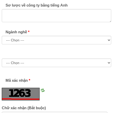
Sơ lược về công ty bằng tiếng Anh
Ngành nghề
Mã xác nhận
Tải
lại
ảnh
Chữ xác nhận
(Bắt buộc)
số