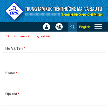
Truy cập nội dung luôn
English
Đăng
Tạo
Đăng ký nhận sự kiện
nhập
tài
* Trường yêu cầu nhập dữ liệu
×
khoản
Họ Và Tên
Email
Địa chỉ