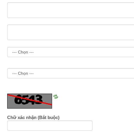
Tải
lại
ảnh
Chữ xác nhận
(Bắt buộc)
số