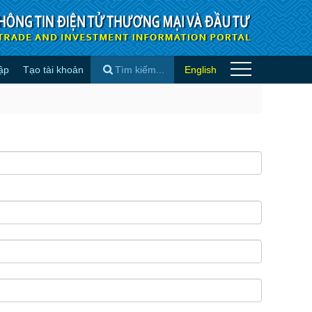
ập
Tạo tài khoản
English
×