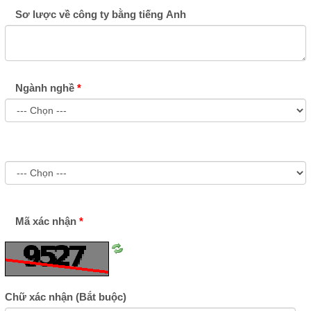
Sơ lược về công ty bằng tiếng Anh
Ngành nghề
Mã xác nhận
Tải
lại
ảnh
Chữ xác nhận
(Bắt buộc)
số