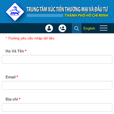
Truy cập nội dung luôn
English
Đăng
Tạo
Đăng ký nhận sự kiện
nhập
tài
* Trường yêu cầu nhập dữ liệu
×
khoản
Họ Và Tên
Email
Địa chỉ