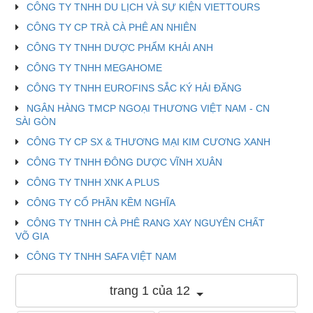
CÔNG TY TNHH DU LỊCH VÀ SỰ KIỆN VIETTOURS
CÔNG TY CP TRÀ CÀ PHÊ AN NHIÊN
CÔNG TY TNHH DƯỢC PHẨM KHẢI ANH
CÔNG TY TNHH MEGAHOME
CÔNG TY TNHH EUROFINS SẮC KÝ HẢI ĐĂNG
NGÂN HÀNG TMCP NGOẠI THƯƠNG VIỆT NAM - CN
SÀI GÒN
CÔNG TY CP SX & THƯƠNG MẠI KIM CƯƠNG XANH
CÔNG TY TNHH ĐÔNG DƯỢC VĨNH XUÂN
CÔNG TY TNHH XNK A PLUS
CÔNG TY CỔ PHẦN KỀM NGHĨA
CÔNG TY TNHH CÀ PHÊ RANG XAY NGUYÊN CHẤT
VÕ GIA
CÔNG TY TNHH SAFA VIỆT NAM
trang 1 của 12