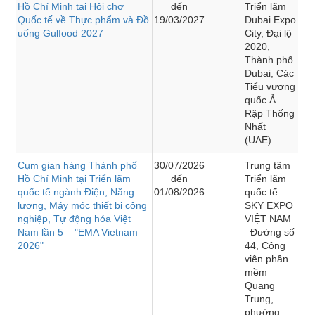
Hồ Chí Minh tại Hội chợ
đến
Triển lãm
Quốc tế về Thực phẩm và Đồ
19/03/2027
Dubai Expo
uống Gulfood 2027
City, Đại lộ
2020,
Thành phố
Dubai, Các
Tiểu vương
quốc Ả
Rập Thống
Nhất
(UAE).
Cụm gian hàng Thành phố
30/07/2026
Trung tâm
Hồ Chí Minh tại Triển lãm
đến
Triển lãm
quốc tế ngành Điện, Năng
01/08/2026
quốc tế
lượng, Máy móc thiết bị công
SKY EXPO
nghiệp, Tự động hóa Việt
VIỆT NAM
Nam lần 5 – "EMA Vietnam
–Đường số
2026"
44, Công
viên phần
mềm
Quang
Trung,
phường