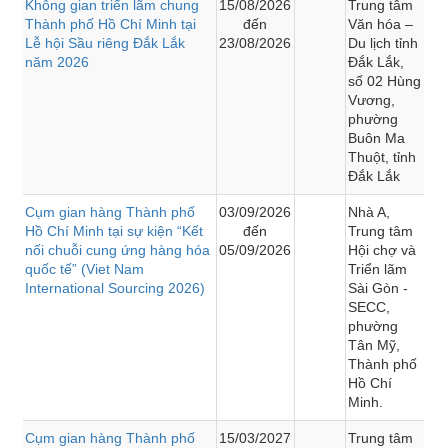
Không gian triển lãm chung
15/08/2026
Trung tâm
Thành phố Hồ Chí Minh tại
đến
Văn hóa –
Lễ hội Sầu riêng Đắk Lắk
23/08/2026
Du lịch tỉnh
năm 2026
Đắk Lắk,
số 02 Hùng
Vương,
phường
Buôn Ma
Thuột, tỉnh
Đắk Lắk
Cụm gian hàng Thành phố
03/09/2026
Nhà A,
Hồ Chí Minh tại sự kiện “Kết
đến
Trung tâm
nối chuỗi cung ứng hàng hóa
05/09/2026
Hội chợ và
quốc tế” (Viet Nam
Triển lãm
International Sourcing 2026)
Sài Gòn -
SECC,
phường
Tân Mỹ,
Thành phố
Hồ Chí
Minh.
Cụm gian hàng Thành phố
15/03/2027
Trung tâm