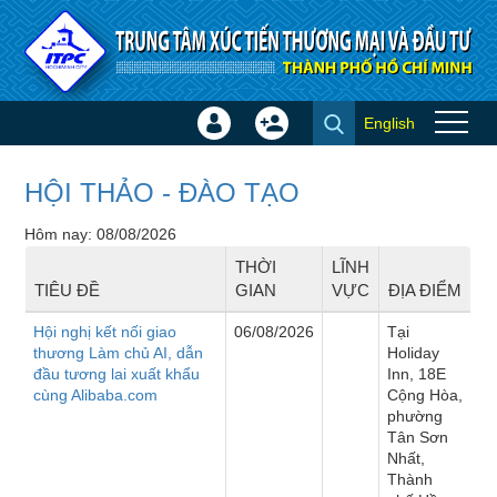
Truy cập nội dung luôn
English
Đăng
Tạo
Sự kiện
nhập
tài
×
khoản
HỘI THẢO - ĐÀO TẠO
Hôm nay: 08/08/2026
THỜI
LĨNH
TIÊU ĐỀ
GIAN
VỰC
ĐỊA ĐIỂM
Hội nghị kết nối giao
06/08/2026
Tại
thương Làm chủ AI, dẫn
Holiday
đầu tương lai xuất khẩu
Inn, 18E
cùng Alibaba.com
Cộng Hòa,
phường
Tân Sơn
Nhất,
Thành