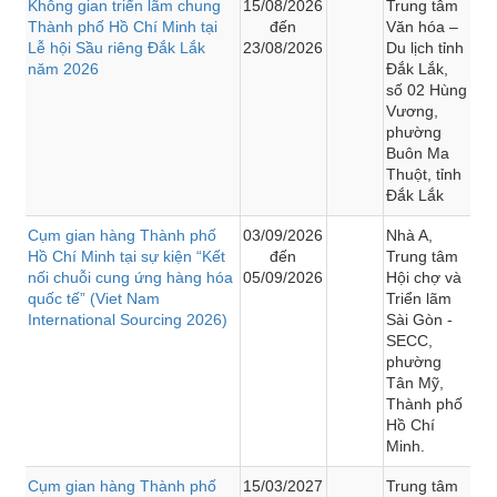
Không gian triển lãm chung
15/08/2026
Trung tâm
Thành phố Hồ Chí Minh tại
đến
Văn hóa –
Lễ hội Sầu riêng Đắk Lắk
23/08/2026
Du lịch tỉnh
năm 2026
Đắk Lắk,
số 02 Hùng
Vương,
phường
Buôn Ma
Thuột, tỉnh
Đắk Lắk
Cụm gian hàng Thành phố
03/09/2026
Nhà A,
Hồ Chí Minh tại sự kiện “Kết
đến
Trung tâm
nối chuỗi cung ứng hàng hóa
05/09/2026
Hội chợ và
quốc tế” (Viet Nam
Triển lãm
International Sourcing 2026)
Sài Gòn -
SECC,
phường
Tân Mỹ,
Thành phố
Hồ Chí
Minh.
Cụm gian hàng Thành phố
15/03/2027
Trung tâm