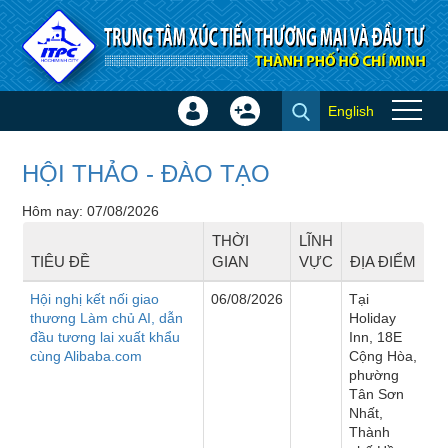
Truy cập nội dung luôn
English
Đăng
Tạo
Sự kiện
nhập
tài
×
khoản
HỘI THẢO - ĐÀO TẠO
Hôm nay: 07/08/2026
THỜI
LĨNH
TIÊU ĐỀ
GIAN
VỰC
ĐỊA ĐIỂM
Hội nghị kết nối giao
06/08/2026
Tại
thương Làm chủ AI, dẫn
Holiday
đầu tương lai xuất khẩu
Inn, 18E
cùng Alibaba.com
Cộng Hòa,
phường
Tân Sơn
Nhất,
Thành