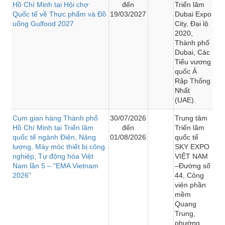
Hồ Chí Minh tại Hội chợ
đến
Triển lãm
Quốc tế về Thực phẩm và Đồ
19/03/2027
Dubai Expo
uống Gulfood 2027
City, Đại lộ
2020,
Thành phố
Dubai, Các
Tiểu vương
quốc Ả
Rập Thống
Nhất
(UAE).
Cụm gian hàng Thành phố
30/07/2026
Trung tâm
Hồ Chí Minh tại Triển lãm
đến
Triển lãm
quốc tế ngành Điện, Năng
01/08/2026
quốc tế
lượng, Máy móc thiết bị công
SKY EXPO
nghiệp, Tự động hóa Việt
VIỆT NAM
Nam lần 5 – "EMA Vietnam
–Đường số
2026"
44, Công
viên phần
mềm
Quang
Trung,
phường