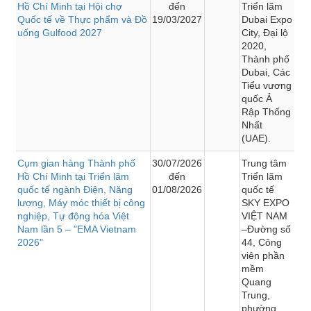
Hồ Chí Minh tại Hội chợ
đến
Triển lãm
Quốc tế về Thực phẩm và Đồ
19/03/2027
Dubai Expo
uống Gulfood 2027
City, Đại lộ
2020,
Thành phố
Dubai, Các
Tiểu vương
quốc Ả
Rập Thống
Nhất
(UAE).
Cụm gian hàng Thành phố
30/07/2026
Trung tâm
Hồ Chí Minh tại Triển lãm
đến
Triển lãm
quốc tế ngành Điện, Năng
01/08/2026
quốc tế
lượng, Máy móc thiết bị công
SKY EXPO
nghiệp, Tự động hóa Việt
VIỆT NAM
Nam lần 5 – "EMA Vietnam
–Đường số
2026"
44, Công
viên phần
mềm
Quang
Trung,
phường