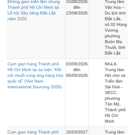
Không gian triển lãm chung
15/08/2026
Trung tâm
Thành phố Hồ Chí Minh tại
đến
Văn hóa –
Lễ hội Sầu riêng Đắk Lắk
23/08/2026
Du lịch tỉnh
năm 2026
Đắk Lắk,
số 02 Hùng
Vương,
phường
Buôn Ma
Thuột, tỉnh
Đắk Lắk
Cụm gian hàng Thành phố
03/09/2026
Nhà A,
Hồ Chí Minh tại sự kiện “Kết
đến
Trung tâm
nối chuỗi cung ứng hàng hóa
05/09/2026
Hội chợ và
quốc tế” (Viet Nam
Triển lãm
International Sourcing 2026)
Sài Gòn -
SECC,
phường
Tân Mỹ,
Thành phố
Hồ Chí
Minh.
Cụm gian hàng Thành phố
15/03/2027
Trung tâm