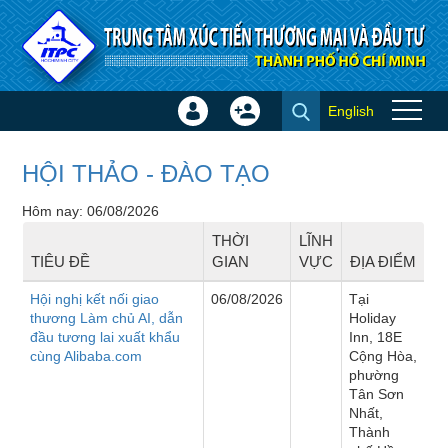
Truy cập nội dung luôn
English
Đăng
Tạo
Sự kiện
nhập
tài
×
khoản
HỘI THẢO - ĐÀO TẠO
Hôm nay: 06/08/2026
THỜI
LĨNH
TIÊU ĐỀ
GIAN
VỰC
ĐỊA ĐIỂM
Hội nghị kết nối giao
06/08/2026
Tại
thương Làm chủ AI, dẫn
Holiday
đầu tương lai xuất khẩu
Inn, 18E
cùng Alibaba.com
Cộng Hòa,
phường
Tân Sơn
Nhất,
Thành