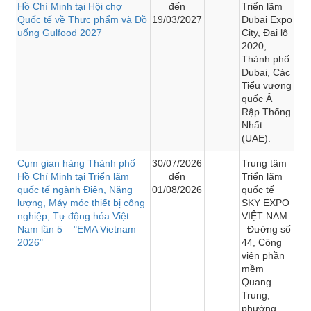
Hồ Chí Minh tại Hội chợ
đến
Triển lãm
Quốc tế về Thực phẩm và Đồ
19/03/2027
Dubai Expo
uống Gulfood 2027
City, Đại lộ
2020,
Thành phố
Dubai, Các
Tiểu vương
quốc Ả
Rập Thống
Nhất
(UAE).
Cụm gian hàng Thành phố
30/07/2026
Trung tâm
Hồ Chí Minh tại Triển lãm
đến
Triển lãm
quốc tế ngành Điện, Năng
01/08/2026
quốc tế
lượng, Máy móc thiết bị công
SKY EXPO
nghiệp, Tự động hóa Việt
VIỆT NAM
Nam lần 5 – "EMA Vietnam
–Đường số
2026"
44, Công
viên phần
mềm
Quang
Trung,
phường