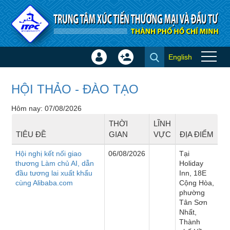
Truy cập nội dung luôn
English
Đăng
Tạo
Sự kiện
nhập
tài
×
khoản
HỘI THẢO - ĐÀO TẠO
Hôm nay: 07/08/2026
THỜI
LĨNH
TIÊU ĐỀ
GIAN
VỰC
ĐỊA ĐIỂM
Hội nghị kết nối giao
06/08/2026
Tại
thương Làm chủ AI, dẫn
Holiday
đầu tương lai xuất khẩu
Inn, 18E
cùng Alibaba.com
Cộng Hòa,
phường
Tân Sơn
Nhất,
Thành