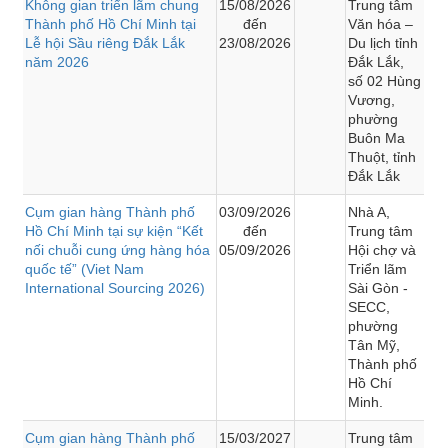
Không gian triển lãm chung
15/08/2026
Trung tâm
Thành phố Hồ Chí Minh tại
đến
Văn hóa –
Lễ hội Sầu riêng Đắk Lắk
23/08/2026
Du lịch tỉnh
năm 2026
Đắk Lắk,
số 02 Hùng
Vương,
phường
Buôn Ma
Thuột, tỉnh
Đắk Lắk
Cụm gian hàng Thành phố
03/09/2026
Nhà A,
Hồ Chí Minh tại sự kiện “Kết
đến
Trung tâm
nối chuỗi cung ứng hàng hóa
05/09/2026
Hội chợ và
quốc tế” (Viet Nam
Triển lãm
International Sourcing 2026)
Sài Gòn -
SECC,
phường
Tân Mỹ,
Thành phố
Hồ Chí
Minh.
Cụm gian hàng Thành phố
15/03/2027
Trung tâm